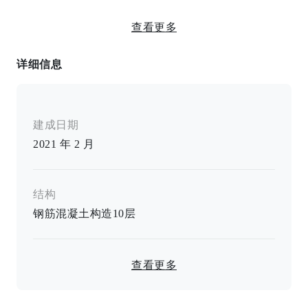
查看更多
独立洗面台
详细信息
加热马桶 / 独立卫生间 / 独立盥洗室 / 空调 / 监控对讲
机 / 家具齐全 / 室内洗衣机空间
建成日期
2021 年 2 月
结构
钢筋混凝土构造
10
层
查看更多