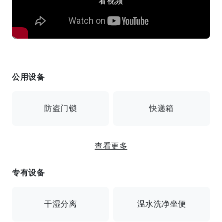
看视频
公用设备
防盗门锁
快递箱
查看更多
监控摄像头
带餐食
专有设备
包餐/自动锁/带监视器自动锁/安全摄像头/送货箱/经理
白班
干湿分离
温水洗净坐便