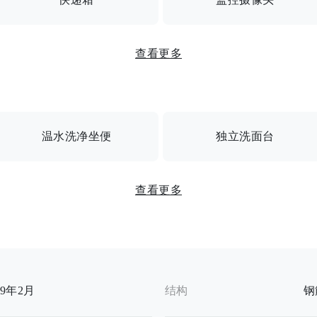
头/送货箱/经理白班
查看更多
温水洗净坐便
独立洗面台
 / 空调 / 监控对讲机 / 家具齐全 / 室内洗衣机空间
查看更多
19年2月
结构
钢