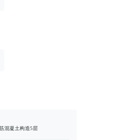
筋混凝土构造
5
层