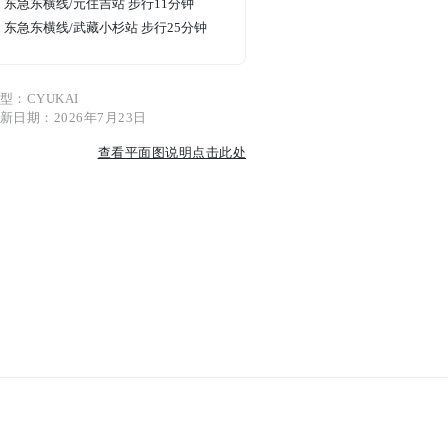
东急东横线/元住吉站 步行11分钟
东急东横线/武藏小杉站 步行25分钟
型：CYUKAI
新日期：2026年7月23日
查看平面图说明点击此处