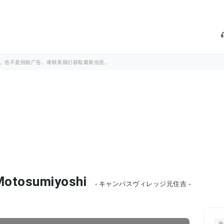
。也不是招租广告。请联系我们获取最新信息。
otosumiyoshi
- キャンパスヴィレッジ元住吉 -