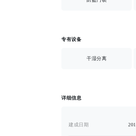
自动锁/带监视器自动锁/安全摄像
专有设备
干湿分离
加热马桶 / 独立卫生间 / 独立盥洗室
详细信息
建成日期
20