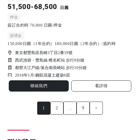
51,500-68,500
日圓
押金
簽訂合約時 70,000 日圓/押金
謝禮金
150,000日圓（1年合約）180,000日圓（2年合約）/簽約時
東京都豐島區長崎3丁目2番19號
西武池袋・豐島線/椎名町站 步行9分鐘
都營大江戶線/落合南長崎站 步行10分鐘
2018年1月/
鋼筋混凝土建築
6
层
聯絡我們
看詳情
1
2
...
9
>