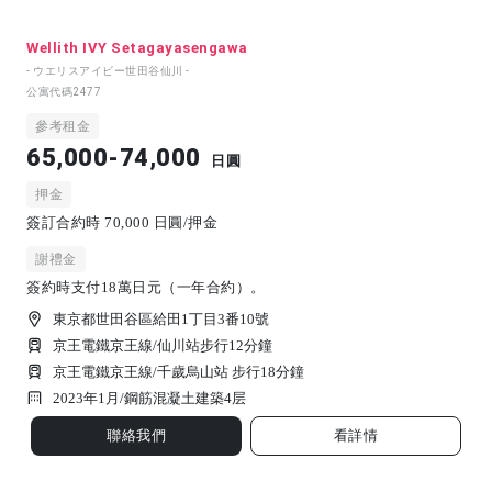
Wellith IVY Setagayasengawa
- ウエリスアイビー世田谷仙川 -
公寓代碼
2477
參考租金
65,000-74,000
日圓
押金
簽訂合約時 70,000 日圓/押金
謝禮金
簽約時支付18萬日元（一年合約）。
東京都世田谷區給田1丁目3番10號
京王電鐵京王線/仙川站步行12分鐘
京王電鐵京王線/千歲烏山站 步行18分鐘
2023年1月/
鋼筋混凝土建築
4
层
聯絡我們
看詳情