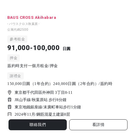
BAUS CROSS Akihabara
- バウスクロス秋葉原 -
公寓代碼
2500
參考租金
91,000-100,000
日圓
押金
簽約時支付一個月租金/押金
謝禮金
150,000日圓（1年合約）240,000日圓（2年合約）/簽約時
東京都千代田區外神田 3丁目8-11
JR山手線/秋葉原站 步行8分鐘
東京地鐵銀座線/末廣町車站步行1分鐘
2024年11月/
鋼筋混凝土建築
8
层
聯絡我們
看詳情