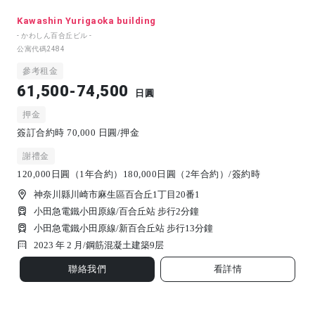
Kawashin Yurigaoka building
- かわしん百合丘ビル -
公寓代碼
2484
參考租金
61,500-74,500
日圓
押金
簽訂合約時 70,000 日圓/押金
謝禮金
120,000日圓（1年合約）180,000日圓（2年合約）/簽約時
神奈川縣川崎市麻生區百合丘1丁目20番1
小田急電鐵小田原線/百合丘站 步行2分鐘
小田急電鐵小田原線/新百合丘站 步行13分鐘
2023 年 2 月/
鋼筋混凝土建築
9
层
聯絡我們
看詳情