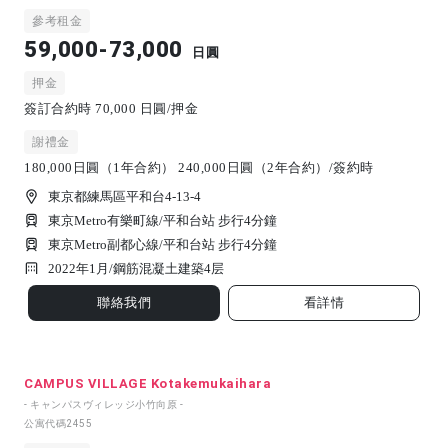
參考租金
59,000-73,000
日圓
押金
簽訂合約時 70,000 日圓/押金
謝禮金
180,000日圓（1年合約） 240,000日圓（2年合約）/簽約時
東京都練馬區平和台4-13-4
東京Metro有樂町線/平和台站 步行4分鐘
東京Metro副都心線/平和台站 步行4分鐘
2022年1月/
鋼筋混凝土建築
4
层
聯絡我們
看詳情
CAMPUS VILLAGE Kotakemukaihara
- キャンパスヴィレッジ小竹向原 -
公寓代碼
2455