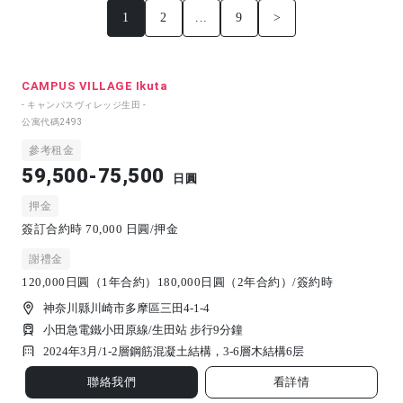
1
2
...
9
>
CAMPUS VILLAGE Ikuta
- キャンパスヴィレッジ生田 -
公寓代碼
2493
參考租金
59,500-75,500
日圓
押金
簽訂合約時 70,000 日圓/押金
謝禮金
120,000日圓（1年合約）180,000日圓（2年合約）/簽約時
神奈川縣川崎市多摩區三田4-1-4
小田急電鐵小田原線/生田站 步行9分鐘
2024年3月/
1-2層鋼筋混凝土結構，3-6層木結構
6
层
聯絡我們
看詳情