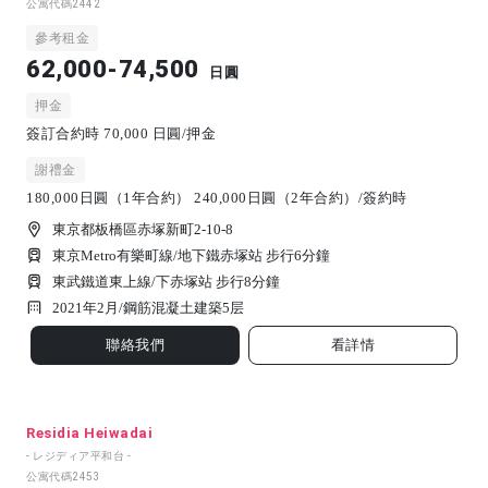
公寓代碼
2442
參考租金
62,000-74,500
日圓
押金
簽訂合約時 70,000 日圓/押金
謝禮金
180,000日圓（1年合約） 240,000日圓（2年合約）/簽約時
東京都板橋區赤塚新町2-10-8
東京Metro有樂町線/地下鐵赤塚站 步行6分鐘
東武鐵道東上線/下赤塚站 步行8分鐘
2021年2月/
鋼筋混凝土建築
5
层
聯絡我們
看詳情
Residia Heiwadai
- レジディア平和台 -
公寓代碼
2453