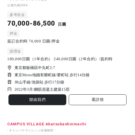
公寓代碼
2454
參考租金
70,000-86,500
日圓
押金
簽訂合約時 70,000 日圓/押金
謝禮金
180,000日圓（1年合約） 240,000日圓（2年合約）/簽約時
東京都板橋區中丸町2-7
東京Metro地鐵有樂町線/要町站 步行14分鐘
JR山手線/池袋站 步行17分鐘
2022年3月/
鋼筋混凝土建築
15
层
聯絡我們
看詳情
CAMPUS VILLAGE Akatsukashinmachi
- キャンパスヴィレッジ赤塚新町 -