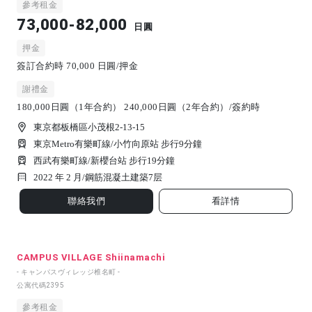
參考租金
73,000-82,000
日圓
押金
簽訂合約時 70,000 日圓/押金
謝禮金
180,000日圓（1年合約） 240,000日圓（2年合約）/簽約時
東京都板橋區小茂根2-13-15
東京Metro有樂町線/小竹向原站 步行9分鐘
西武有樂町線/新櫻台站 步行19分鐘
2022 年 2 月/
鋼筋混凝土建築
7
层
聯絡我們
看詳情
CAMPUS VILLAGE Shiinamachi
- キャンパスヴィレッジ椎名町 -
公寓代碼
2395
參考租金