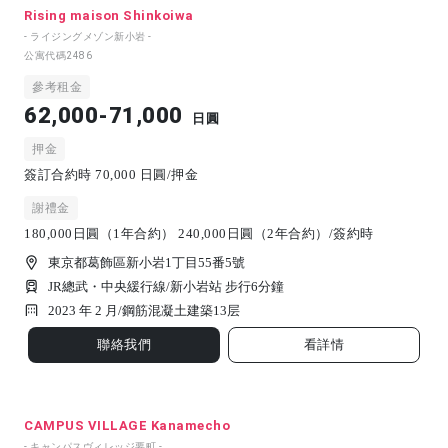
Rising maison Shinkoiwa
- ライジングメゾン新小岩 -
公寓代碼
2486
參考租金
62,000-71,000
日圓
押金
簽訂合約時 70,000 日圓/押金
謝禮金
180,000日圓（1年合約） 240,000日圓（2年合約）/簽約時
東京都葛飾區新小岩1丁目55番5號
JR總武・中央緩行線/新小岩站 步行6分鐘
2023 年 2 月/
鋼筋混凝土建築
13
层
聯絡我們
看詳情
CAMPUS VILLAGE Kanamecho
- キャンパスヴィレッジ要町 -