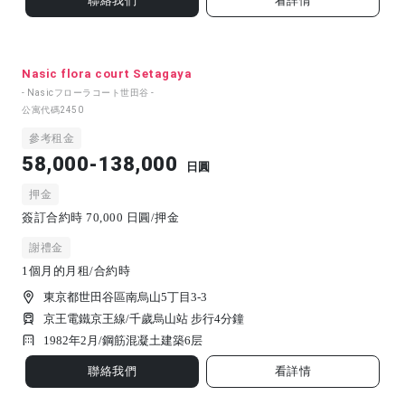
聯絡我們
看詳情
Nasic flora court Setagaya
- Nasicフローラコート世田谷 -
公寓代碼
2450
參考租金
58,000-138,000
日圓
押金
簽訂合約時 70,000 日圓/押金
謝禮金
1個月的月租/合約時
東京都世田谷區南烏山5丁目3-3
京王電鐵京王線/千歲烏山站 步行4分鐘
1982年2月/
鋼筋混凝土建築
6
层
聯絡我們
看詳情