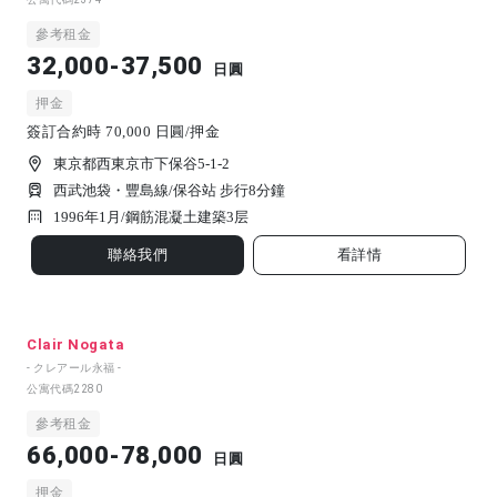
參考租金
32,000-37,500
日圓
押金
簽訂合約時 70,000 日圓/押金
東京都西東京市下保谷5-1-2
西武池袋・豐島線/保谷站 步行8分鐘
1996年1月/
鋼筋混凝土建築
3
层
聯絡我們
看詳情
Clair Nogata
- クレアール永福 -
公寓代碼
2280
參考租金
66,000-78,000
日圓
押金