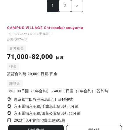
1
2
>
CAMPUS VILLAGE Chitosekarasuyama
- キャンパスヴィレッジ千歳烏山 -
公寓代碼
2478
參考租金
71,000-82,000
日圓
押金
簽訂合約時 70,000 日圓/押金
謝禮金
180,000日圓（1年合約） 240,000日圓（2年合約）/簽約時
東京都世田谷區南烏山4丁目4番9號
京王電鐵京王線/千歲烏山站 步行4分鐘
京王電鐵京王線/蘆花公園站 步行11分鐘
2023年3月/
鋼筋混凝土建築
5
层