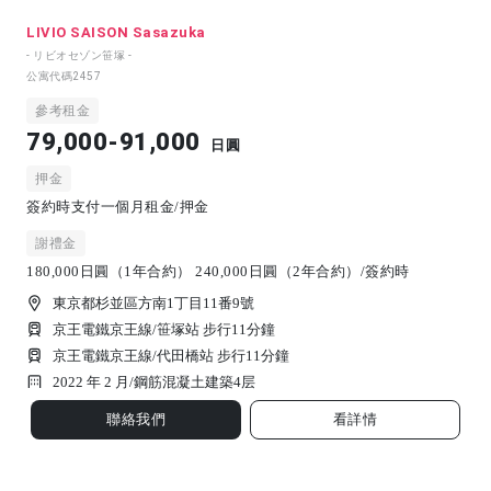
LIVIO SAISON Sasazuka
- リビオセゾン笹塚 -
公寓代碼
2457
參考租金
79,000-91,000
日圓
押金
簽約時支付一個月租金/押金
謝禮金
180,000日圓（1年合約） 240,000日圓（2年合約）/簽約時
東京都杉並區方南1丁目11番9號
京王電鐵京王線/笹塚站 步行11分鐘
京王電鐵京王線/代田橋站 步行11分鐘
2022 年 2 月/
鋼筋混凝土建築
4
层
聯絡我們
看詳情