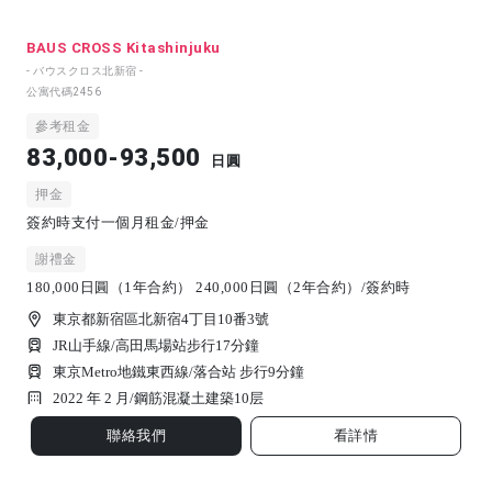
BAUS CROSS Kitashinjuku
- バウスクロス北新宿 -
公寓代碼
2456
參考租金
83,000-93,500
日圓
押金
簽約時支付一個月租金/押金
謝禮金
180,000日圓（1年合約） 240,000日圓（2年合約）/簽約時
東京都新宿區北新宿4丁目10番3號
JR山手線/高田馬場站步行17分鐘
東京Metro地鐵東西線/落合站 步行9分鐘
2022 年 2 月/
鋼筋混凝土建築
10
层
聯絡我們
看詳情