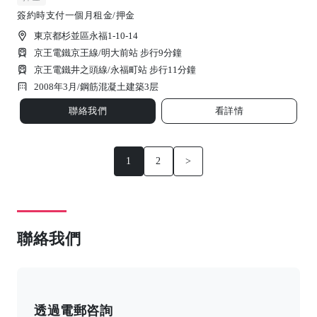
簽約時支付一個月租金/押金
東京都杉並區永福1-10-14
京王電鐵京王線/明大前站 步行9分鐘
京王電鐵井之頭線/永福町站 步行11分鐘
2008年3月/
鋼筋混凝土建築
3
层
聯絡我們
看詳情
1
2
>
聯絡我們
透過電郵咨詢