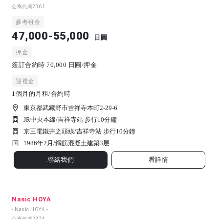
公寓代碼
2361
參考租金
47,000-55,000
日圓
押金
簽訂合約時 70,000 日圓/押金
謝禮金
1個月的月租/合約時
東京都武藏野市吉祥寺本町2-29-6
JR中央本線/吉祥寺站 步行10分鐘
京王電鐵井之頭線/吉祥寺站 步行10分鐘
1986年2月/
鋼筋混凝土建築
3
层
聯絡我們
看詳情
Nasic HOYA
- Nasic HOYA -
公寓代碼
2374