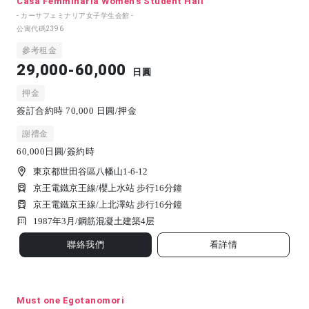
Casa Femminaria Women's Student Hall
- カーサフェミナリア女子学生会館 -
公寓代碼
2396
參考租金
29,000-60,000
日圓
押金
簽訂合約時 70,000 日圓/押金
謝禮金
60,000日圓/簽約時
東京都世田谷區八幡山1-6-12
京王電鐵京王線/櫻上水站 步行16分鐘
京王電鐵京王線/上北澤站 步行16分鐘
1987年3月/
鋼筋混凝土建築
4
层
聯絡我們
看詳情
Must one Egotanomori