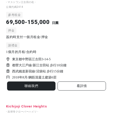
- マストワン江古田の杜 -
公寓代碼
2414
參考租金
69,500-155,000
日圓
押金
簽約時支付一個月租金/押金
謝禮金
1個月的月租/合約時
東京都中野區江古田3-14-5
都營大江戶線/新江古田站 步行10分鐘
西武鐵道新宿線/沼袋站 步行15分鐘
2018年8月/
鋼筋混凝土建築
6
层
聯絡我們
看詳情
Kichijoji Clover Heights
- 吉祥寺クローバーハイツ -