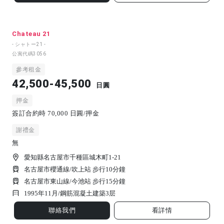
Chateau 21
- シャトー21 -
公寓代碼
3056
參考租金
42,500-45,500
日圓
押金
簽訂合約時 70,000 日圓/押金
謝禮金
無
愛知縣名古屋市千種區城木町1-21
名古屋市櫻通線/吹上站 步行10分鐘
名古屋市東山線/今池站 步行15分鐘
1995年11月/
鋼筋混凝土建築
3
层
聯絡我們
看詳情