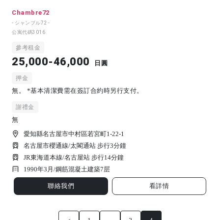
Chambre72
- シャンブル72 -
公寓代碼
3016
參考租金
25,000-46,000
日圓
押金
無。 *基本清潔費需在簽訂合約時另行支付。
謝禮金
無
愛知縣名古屋市中村區若宮町1-22-1
名古屋市櫻通線/太閣通站 步行3分鐘
JR東海道本線/名古屋站 步行14分鐘
1990年3月/
鋼筋混凝土建築
7
层
聯絡我們
看詳情