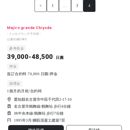
<
1
...
3
4
Mejiro grande Chiyoda
- メジログランデ千代田 -
公寓代碼
3045
參考租金
39,000-48,500
日圓
押金
簽訂合約時 70,000 日圓/押金
謝禮金
1個月的月租/合約時
愛知縣名古屋市中區千代田2-17-10
名古屋市鶴舞線/鶴舞站 步行4分鐘
JR中央本線/鶴舞站 步行7分鐘
1995年3月/
鋼筋混凝土建築
7
层