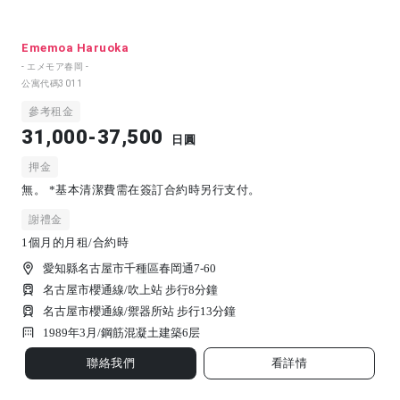
Ememoa Haruoka
- エメモア春岡 -
公寓代碼
3011
參考租金
31,000-37,500
日圓
押金
無。 *基本清潔費需在簽訂合約時另行支付。
謝禮金
1個月的月租/合約時
愛知縣名古屋市千種區春岡通7-60
名古屋市櫻通線/吹上站 步行8分鐘
名古屋市櫻通線/禦器所站 步行13分鐘
1989年3月/
鋼筋混凝土建築
6
层
聯絡我們
看詳情