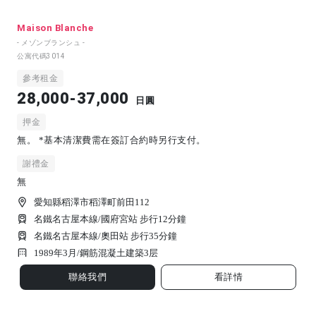
Maison Blanche
- メゾンブランシュ -
公寓代碼
3014
參考租金
28,000-37,000
日圓
押金
無。 *基本清潔費需在簽訂合約時另行支付。
謝禮金
無
愛知縣稻澤市稻澤町前田112
名鐵名古屋本線/國府宮站 步行12分鐘
名鐵名古屋本線/奧田站 步行35分鐘
1989年3月/
鋼筋混凝土建築
3
层
聯絡我們
看詳情