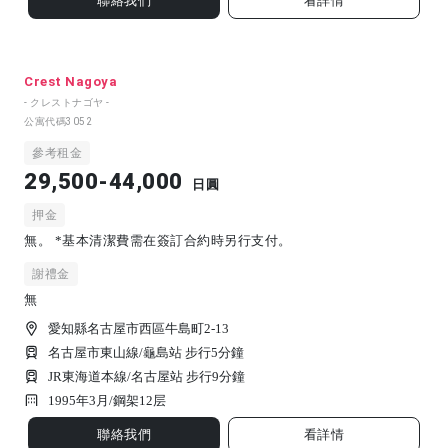
聯絡我們
看詳情
Crest Nagoya
- クレストナゴヤ -
公寓代碼
3052
參考租金
29,500-44,000
日圓
押金
無。 *基本清潔費需在簽訂合約時另行支付。
謝禮金
無
愛知縣名古屋市西區牛島町2-13
名古屋市東山線/龜島站 步行5分鐘
JR東海道本線/名古屋站 步行9分鐘
1995年3月/
鋼架
12
层
聯絡我們
看詳情