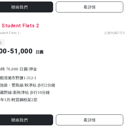
聯絡我們
看詳情
 Student Flats 2
tudent Flats 2 -
公寓代碼
2135
金
00-51,000
日圓
 70,000 日圓/押金
都清瀨市野鹽1-312-1
池袋・豐島線/秋津站 步行2分鐘
武藏野線/新秋津站 步行10分鐘
2年3月/
輕質鋼框架
2
层
聯絡我們
看詳情