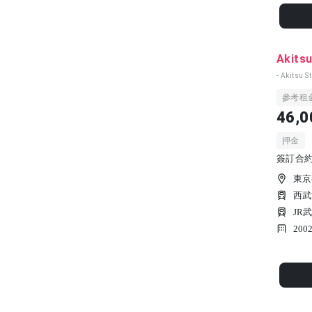
Akitsu
- Akitsu S
參考租
46,0
押金
簽訂合約時
東京
西武
JR
200