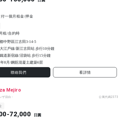
日圓
付一個月租金/押金
月租/合約時
都中野區江古田3-14-5
大江戶線/新江古田站 步行10分鐘
鐵道新宿線/沼袋站 步行15分鐘
8年8月/
鋼筋混凝土建築
6
层
聯絡我們
看詳情
za Mejiro
ンザ目白 -
公寓代碼
2373
金
00-72,000
日圓