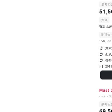
參考租
51,5
押金
簽訂合約時
謝禮金
150,0
東京
西武
都營
201
Must 
- マストワ
參考租
69,5