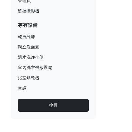
管理員
監控攝影機
專有設備
乾濕分離
獨立洗面臺
溫水洗净坐便
室內洗衣機放置處
浴室烘乾機
空調
搜尋