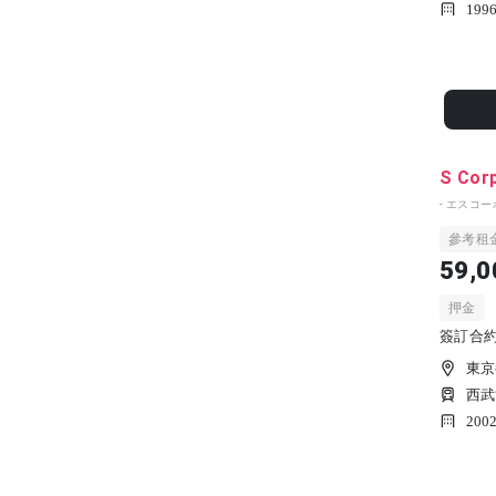
199
S Cor
- エスコー
參考租
59,0
押金
簽訂合約時
東京
西武
200