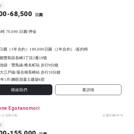
金
00-68,500
日圓
 70,000 日圓/押金
00日圓（1年合約）180,000日圓（2年合約）/簽約時
都豐島區長崎3丁目2番19號
池袋・豐島線/椎名町站 步行9分鐘
大江戶線/落合南長崎站 步行10分鐘
8年1月/
鋼筋混凝土建築
6
层
聯絡我們
看詳情
one Egotanomori
ン江古田の杜 -
公寓代碼
2414
金
00-155,000