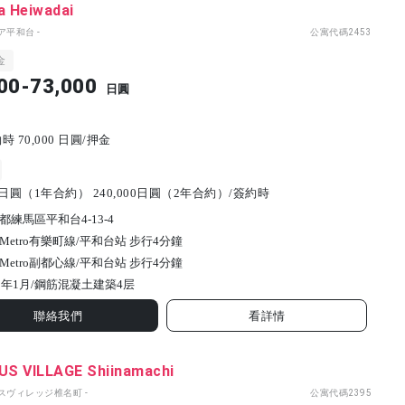
a Heiwadai
ア平和台 -
公寓代碼
2453
金
00-73,000
日圓
 70,000 日圓/押金
00日圓（1年合約） 240,000日圓（2年合約）/簽約時
都練馬區平和台4-13-4
Metro有樂町線/平和台站 步行4分鐘
Metro副都心線/平和台站 步行4分鐘
2年1月/
鋼筋混凝土建築
4
层
聯絡我們
看詳情
S VILLAGE Shiinamachi
パスヴィレッジ椎名町 -
公寓代碼
2395