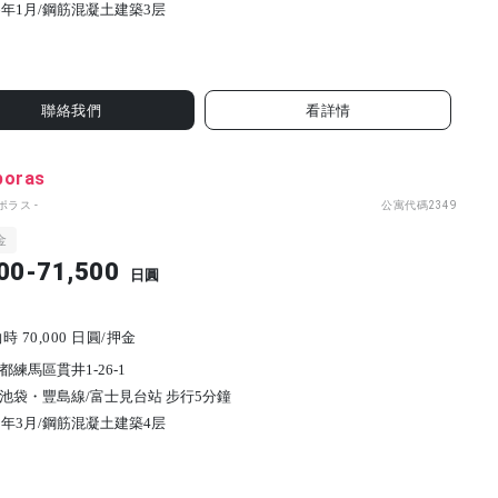
6年1月/
鋼筋混凝土建築
3
层
聯絡我們
看詳情
poras
ポラス -
公寓代碼
2349
金
00-71,500
日圓
 70,000 日圓/押金
都練馬區貫井1-26-1
池袋・豐島線/富士見台站 步行5分鐘
2年3月/
鋼筋混凝土建築
4
层