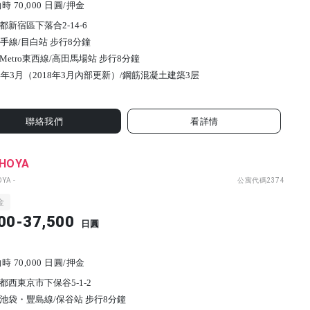
 70,000 日圓/押金
都新宿區下落合2-14-6
山手線/目白站 步行8分鐘
Metro東西線/高田馬場站 步行8分鐘
94年3月（2018年3月內部更新）/
鋼筋混凝土建築
3
层
聯絡我們
看詳情
 HOYA
OYA -
公寓代碼
2374
金
00-37,500
日圓
 70,000 日圓/押金
都西東京市下保谷5-1-2
池袋・豐島線/保谷站 步行8分鐘