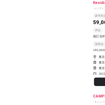
Residi
- レジディ
參考租
59,0
押金
簽訂合約時
謝禮金
180,0
東京
東京
東京
202
CAMPU
- キャン