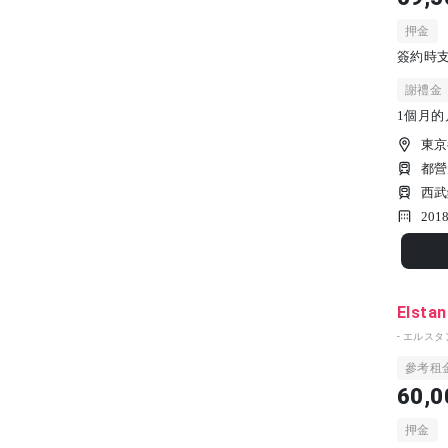
押金
簽約時支
謝禮金
1個月的
東京
都營
西武
201
Elstan
- エルスタ
參考租
60,0
押金