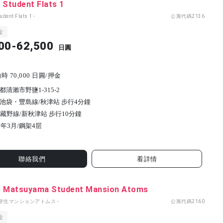
 Student Flats 1
tudent Flats 1 -
公寓代碼
2136
金
00-62,500
日圓
 70,000 日圓/押金
都清瀨市野鹽1-315-2
池袋・豐島線/秋津站 步行4分鐘
武藏野線/新秋津站 步行10分鐘
2年3月/
鋼架
4
层
聯絡我們
看詳情
e Matsuyama Student Mansion Atoms
山学生マンションアトムス -
公寓代碼
2160
金