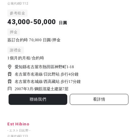
公寓代碼
3112
參考租金
43,000-50,000
日圓
押金
簽訂合約時 70,000 日圓/押金
謝禮金
1個月的月租/合約時
愛知縣名古屋市熱田區神野町1-18
名古屋市名港線/日比野站 步行4分鐘
名古屋市名城線/西高藏站 步行17分鐘
2007年3月/
鋼筋混凝土建築
7
层
聯絡我們
看詳情
Est Hibino
- エスト日比野 -
公寓代碼
3113