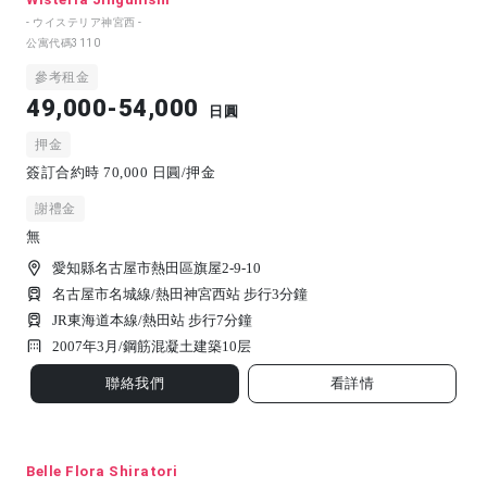
- ウイステリア神宮西 -
公寓代碼
3110
參考租金
49,000-54,000
日圓
押金
簽訂合約時 70,000 日圓/押金
謝禮金
無
愛知縣名古屋市熱田區旗屋2-9-10
名古屋市名城線/熱田神宮西站 步行3分鐘
JR東海道本線/熱田站 步行7分鐘
2007年3月/
鋼筋混凝土建築
10
层
聯絡我們
看詳情
Belle Flora Shiratori