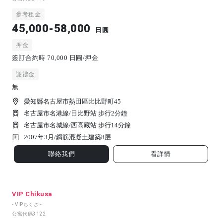
參考租金
45,000-58,000
日圓
押金
簽訂合約時 70,000 日圓/押金
謝禮金
無
愛知縣名古屋市熱田區比比野町45
名古屋市名港線/日比野站 步行2分鐘
名古屋市名城線/西高藏站 步行14分鐘
2007年3月/
鋼筋混凝土建築
8
层
聯絡我們
看詳情
VIP Chikusa
- VIPちくさ -
公寓代碼
3122