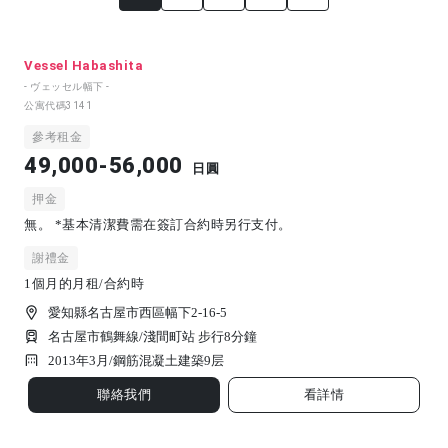
Vessel Habashita
- ヴェッセル幅下 -
公寓代碼
3141
參考租金
49,000-56,000
日圓
押金
無。 *基本清潔費需在簽訂合約時另行支付。
謝禮金
1個月的月租/合約時
愛知縣名古屋市西區幅下2-16-5
名古屋市鶴舞線/淺間町站 步行8分鐘
2013年3月/
鋼筋混凝土建築
9
层
聯絡我們
看詳情