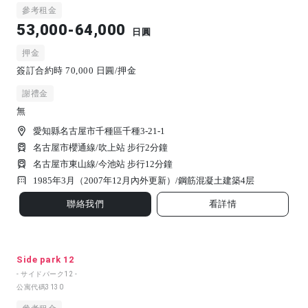
參考租金
53,000-64,000
日圓
押金
簽訂合約時 70,000 日圓/押金
謝禮金
無
愛知縣名古屋市千種區千種3-21-1
名古屋市櫻通線/吹上站 步行2分鐘
名古屋市東山線/今池站 步行12分鐘
1985年3月（2007年12月內外更新）/
鋼筋混凝土建築
4
层
聯絡我們
看詳情
Side park 12
- サイドパーク12 -
公寓代碼
3130