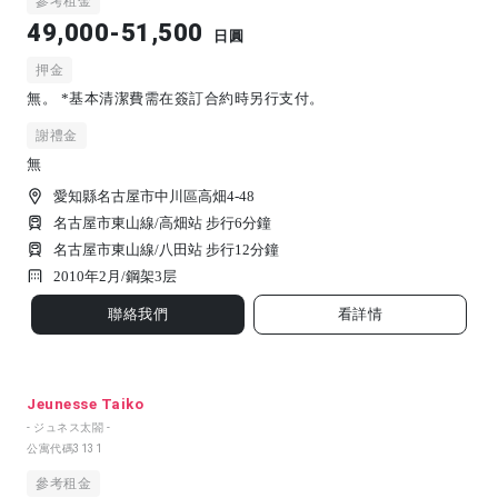
參考租金
49,000-51,500
日圓
押金
無。 *基本清潔費需在簽訂合約時另行支付。
謝禮金
無
愛知縣名古屋市中川區高畑4-48
名古屋市東山線/高畑站 步行6分鐘
名古屋市東山線/八田站 步行12分鐘
2010年2月/
鋼架
3
层
聯絡我們
看詳情
Jeunesse Taiko
- ジュネス太閤 -
公寓代碼
3131
參考租金