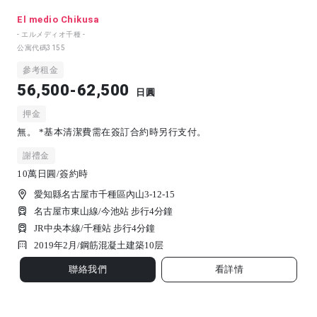
El medio Chikusa
- エルメディオ千種 -
公寓代碼
3155
參考租金
56,500-62,500
日圓
押金
無。 *基本清潔費需在簽訂合約時另行支付。
謝禮金
10萬日圓/簽約時
愛知縣名古屋市千種區內山3-12-15
名古屋市東山線/今池站 步行4分鐘
JR中央本線/千種站 步行4分鐘
2019年2月/
鋼筋混凝土建築
10
层
聯絡我們
看詳情