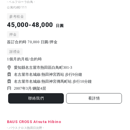
- ベルフローラ白鳥 -
公寓代碼
3111
參考租金
45,000-48,000
日圓
押金
簽訂合約時 70,000 日圓/押金
謝禮金
1個月的月租/合約時
愛知縣名古屋市熱田區白鳥町301-3
名古屋市名城線/熱田神宮西站 步行9分鐘
名古屋市名城線/熱田神宮傳馬町站 步行10分鐘
2007年3月/
鋼架
4
层
聯絡我們
看詳情
BAUS CROSS Atsuta Hibino
- バウスクロス熱田日比野 -