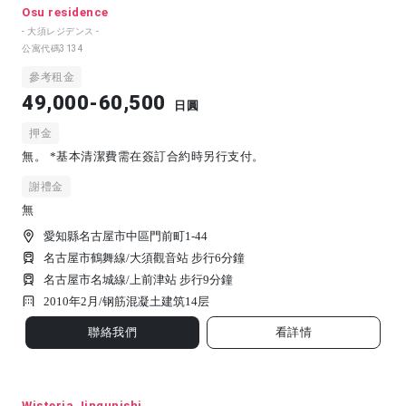
Osu residence
- 大須レジデンス -
公寓代碼
3134
參考租金
49,000-60,500
日圓
押金
無。 *基本清潔費需在簽訂合約時另行支付。
謝禮金
無
愛知縣名古屋市中區門前町1-44
名古屋市鶴舞線/大須觀音站 步行6分鐘
名古屋市名城線/上前津站 步行9分鐘
2010年2月/
钢筋混凝土建筑
14
层
聯絡我們
看詳情
Wisteria Jingunishi