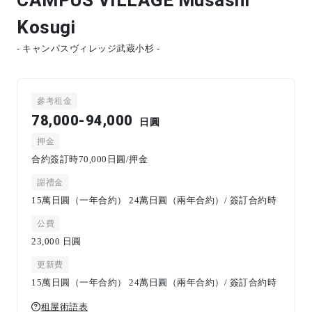
Kosugi
- キャンパスヴィレッジ武蔵小杉 -
參考租金
78,000-94,000
日圓
押金
合約簽訂時70,000日圓/押金
謝禮金
15萬日圓（一年合約） 24萬日圓（兩年合約）/ 簽訂合約時
公費
23,000
日圓
更新費
15萬日圓（一年合約） 24萬日圓（兩年合約）/ 簽訂合約時
租屋術語表