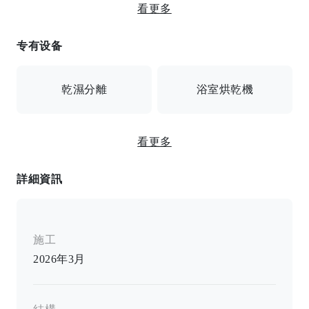
看更多
監控攝影機
帶餐食
专有设备
含餐 / 監控自動鎖門 / 監視器 / 電梯 / 外帶箱 / 自行車停
車位 / 市政瓦斯 / 日間經理 / 24小時保安
乾濕分離
浴室烘乾機
看更多
溫水洗净坐便
獨立洗面臺
詳細資訊
浴室烘乾機/馬桶/加熱馬桶座/獨立浴室/獨立衛生間/空
調/可視對講系統/家具齊全/家電/冰箱/床/衣櫃/鞋櫃/室內
洗衣機位
施工
2026年3月