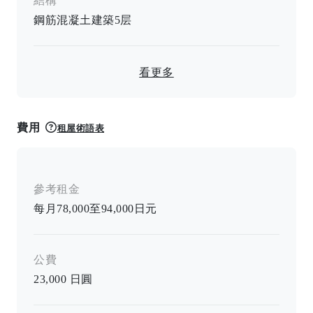
結構
鋼筋混凝土建築
5
层
看更多
費用
租屋術語表
參考租金
每月78,000至94,000日元
公費
23,000
日圓