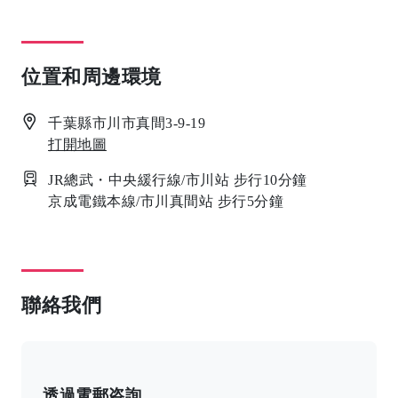
位置和周邊環境
千葉縣市川市真間3-9-19
打開地圖
JR總武・中央緩行線/市川站 步行10分鐘
京成電鐵本線/市川真間站 步行5分鐘
聯絡我們
透過電郵咨詢