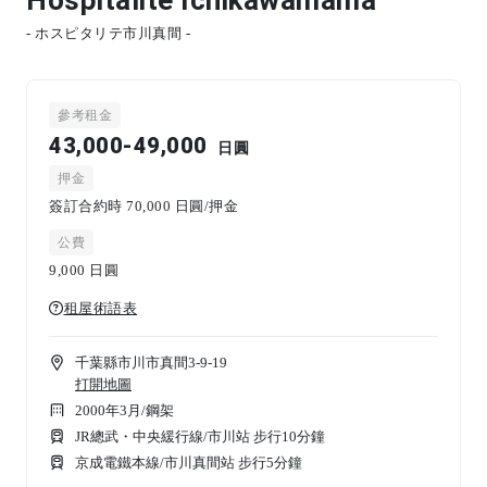
- ホスピタリテ市川真間 -
參考租金
43,000-49,000
日圓
押金
簽訂合約時 70,000 日圓/押金
公費
9,000
日圓
租屋術語表
千葉縣市川市真間3-9-19
打開地圖
2000年3月
/
鋼架
JR總武・中央緩行線/市川站 步行10分鐘
京成電鐵本線/市川真間站 步行5分鐘