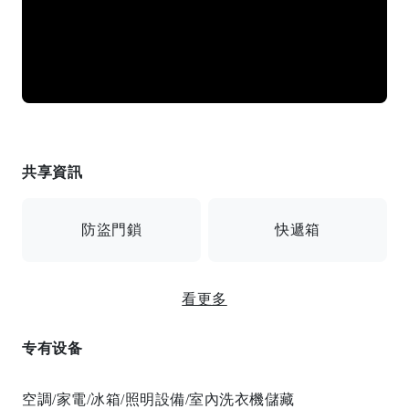
共享資訊
防盜門鎖
快遞箱
看更多
監控攝影機
专有设备
自動鎖定/監視器/送貨箱/24小時緊急呼叫系統/2條線路
空調/家電/冰箱/照明設備/室內洗衣機儲藏