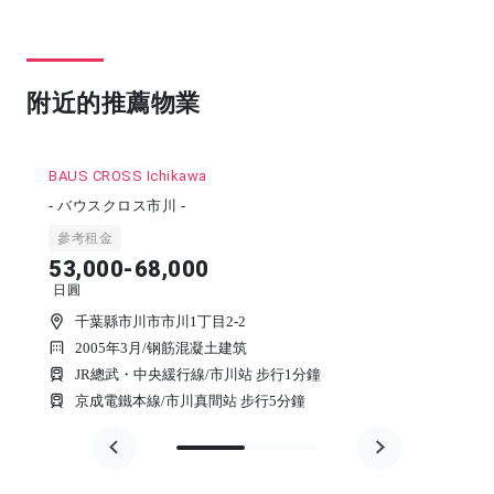
附近的推薦物業
BAUS CROSS Ichikawa
- バウスクロス市川 -
參考租金
53,000-68,000
日圓
千葉縣市川市市川1丁目2-2
2005年3月
/
钢筋混凝土建筑
JR總武・中央緩行線/市川站 步行1分鐘
京成電鐵本線/市川真間站 步行5分鐘