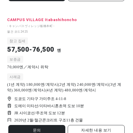
CAMPUS VILLAGE Itabashihoncho
- キャンパスヴィレッジ板橋本町 -
물건 코드
2425
참고 집세
57,500-76,500
엔
보증금
70,000엔／계약시 위탁
사례금
(1년 계약) 180,000엔/계약시(2년 계약) 240,000엔/계약시(3년 계
약) 360,000엔/계약시(4년 계약) 480,000엔/계약시
도쿄도 기타구 가미주조 4-11-8
도에이 미타선/이타바시혼초역 도보 10분
JR 사이쿄선/주조역 도보 12분
2020년 2월/
철근콘크리트 구조
11
층 건물
문의
자세한 내용 보기