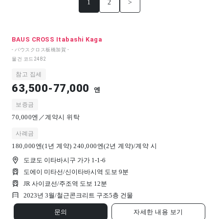
1
2
>
BAUS CROSS Itabashi Kaga
- バウスクロス板橋加賀 -
물건 코드
2482
참고 집세
63,500-77,000
엔
보증금
70,000엔／계약시 위탁
사례금
180,000엔(1년 계약) 240,000엔(2년 계약)/계약 시
도쿄도 이타바시구 가가 1-1-6
도에이 미타선/신이타바시역 도보 9분
JR 사이쿄선/주조역 도보 12분
2023년 3월/
철근콘크리트 구조
5
층 건물
문의
자세한 내용 보기