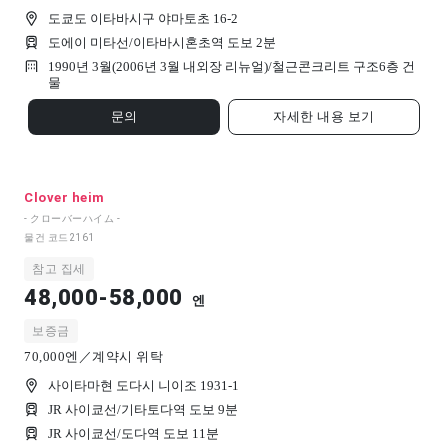
도쿄도 이타바시구 야마토초 16-2
도에이 미타선/이타바시혼초역 도보 2분
1990년 3월(2006년 3월 내외장 리뉴얼)/
철근콘크리트 구조
6
층 건
물
문의
자세한 내용 보기
Clover heim
- クローバーハイム -
물건 코드
2161
참고 집세
48,000-58,000
엔
보증금
70,000엔／계약시 위탁
사이타마현 도다시 니이조 1931-1
JR 사이쿄선/기타토다역 도보 9분
JR 사이쿄선/도다역 도보 11분