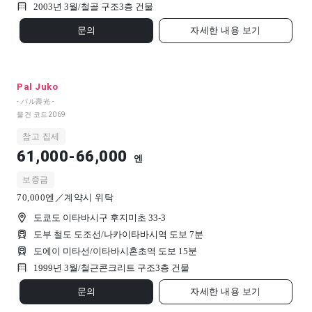
2003년 3월/
철골 구조
3
층 건물
문의
자세한 내용 보기
Pal Juko
- パル壽光 -
물건 코드
2069
참고 집세
61,000-66,000
엔
보증금
70,000엔／계약시 위탁
도쿄도 이타바시구 후지미초 33-3
도부 철도 도조선/나카이타바시역 도보 7분
도에이 미타선/이타바시혼초역 도보 15분
1999년 3월/
철근콘크리트 구조
3
층 건물
문의
자세한 내용 보기