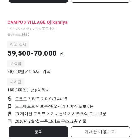
CAMPUS VILLAGE Ojikamiya
- キャンパスヴィレッジ王子神谷 -
물건 코드
2426
참고 집세
59,500-70,000
엔
보증금
70,000엔／계약시 위탁
사례금
180,000엔(1년)/계약시
도쿄도 기타구 가미야 3-44-15
도쿄메트로 난보쿠선/오지카미야역 도보 8분
JR 게이힌 도호쿠·네기시선/히가시주조역 도보 15분
2020년 2월/
철근콘크리트 구조
12
층 건물
문의
자세한 내용 보기