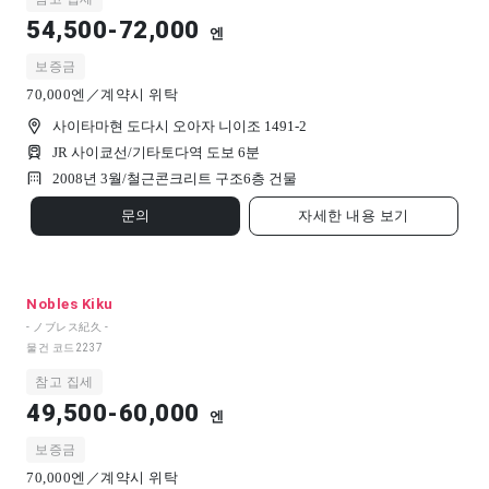
54,500-72,000
엔
보증금
70,000엔／계약시 위탁
사이타마현 도다시 오아자 니이조 1491-2
JR 사이쿄선/기타토다역 도보 6분
2008년 3월/
철근콘크리트 구조
6
층 건물
문의
자세한 내용 보기
Nobles Kiku
- ノブレス紀久 -
물건 코드
2237
참고 집세
49,500-60,000
엔
보증금
70,000엔／계약시 위탁