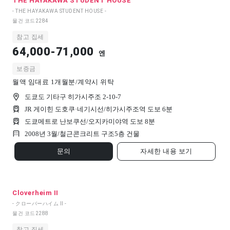
THE HAYAKAWA STUDENT HOUSE
- THE HAYAKAWA STUDENT HOUSE -
물건 코드
2284
참고 집세
64,000-71,000
엔
보증금
월액 임대료 1개월분/계약시 위탁
도쿄도 기타구 히가시주조 2-10-7
JR 게이힌 도호쿠·네기시선/히가시주조역 도보 6분
도쿄메트로 난보쿠선/오지카미야역 도보 8분
2008년 3월/
철근콘크리트 구조
5
층 건물
문의
자세한 내용 보기
Cloverheim II
- クローバーハイム Ⅱ -
물건 코드
2288
참고 집세