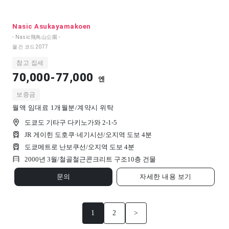
Nasic Asukayamakoen
- Nasic飛鳥山公園 -
물건 코드
2077
참고 집세
70,000-77,000
엔
보증금
월액 임대료 1개월분/계약시 위탁
도쿄도 기타구 다키노가와 2-1-5
JR 게이힌 도호쿠·네기시선/오지역 도보 4분
도쿄메트로 난보쿠선/오지역 도보 4분
2000년 3월/
철골철근콘크리트 구조
10
층 건물
문의
자세한 내용 보기
1
2
>