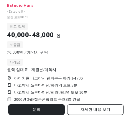
Estudio Hara
- Estudio原 -
물건 코드
3078
참고 집세
40,000-48,000
엔
보증금
70,000엔／계약시 위탁
사례금
월액 임대료 1개월분/계약시
아이치현 나고야시 덴파쿠구 하라 1-1706
나고야시 쓰루마이선/하라역 도보 3분
나고야시 쓰루마이선/히라바리역 도보 10분
2000년 3월/
철근콘크리트 구조
8
층 건물
문의
자세한 내용 보기