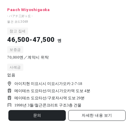
Paach Miyoshigaoka
- パアチ三好ヶ丘 -
물건 코드
3069
참고 집세
46,500-47,500
엔
보증금
70,000엔／계약시 위탁
사례금
없음
아이치현 미요시시 미요시가오카 2-7-18
메이테쓰 도요타선/미요시가오카역 도보 4분
메이테쓰 도요타선/구로자사역 도보 29분
1998년 3월/
철근콘크리트 구조
3
층 건물
문의
자세한 내용 보기