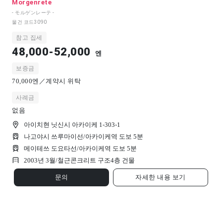
Morgenrete
- モルゲンレーテ -
물건 코드
3090
참고 집세
48,000-52,000
엔
보증금
70,000엔／계약시 위탁
사례금
없음
아이치현 닛신시 아카이케 1-303-1
나고야시 쓰루마이선/아카이케역 도보 5분
메이테쓰 도요타선/아카이케역 도보 5분
2003년 3월/
철근콘크리트 구조
4
층 건물
문의
자세한 내용 보기