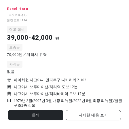
Excel Hara
- エクセルはら -
물건 코드
3114
참고 집세
39,000-42,000
엔
보증금
70,000엔／계약시 위탁
사례금
없음
아이치현 나고야시 덴파쿠구 나카히라 2-102
나고야시 쓰루마이선/하라역 도보 12분
나고야시 쓰루마이선/히라바리역 도보 17분
1979년 3월(2007년 3월 내장 리뉴얼/2022년 8월 외장 리뉴얼)/
철골
구조
2
층 건물
문의
자세한 내용 보기