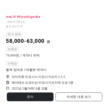
meLiV Miyoshigaoka
- meLiV三好ケ丘 -
물건 코드
3173
참고 집세
58,000-63,000
엔
보증금
70,000엔／계약시 위탁
사례금
월액 임대료 1개월분/계약시
아이치현 미요시시 미요시가오카 2-1-5
메이테쓰 도요타선/미요시가오카역 도보 3분
2025년 2월/
WRC
4
층 건물
문의
자세한 내용 보기