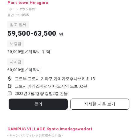
Port town Hiragino
- ポートタウン柊野 -
물건 코드
4635
참고 집세
59,500-63,500
엔
보증금
70,000엔／계약시 위탁
사례금
60,000엔／계약시
교토부 교토시 기타구 가미가모후나쓰키초 15
교토시 가라스마선/기타오지역 도보 32분
2022년 3월/
경량 강철
2
층 건물
문의
자세한 내용 보기
CAMPUS VILLAGE Kyoto Imadegawadori
- キャンパスヴィレッジ京都今出川通 -