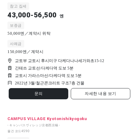
참고 집세
43,000-56,500
엔
보증금
50,000엔／계약시 위탁
사례금
150,000엔／계약시
교토부 교토시 후시미구 다케다나나세가와초15-12
긴테쓰 교토선/다케다역 도보 5분
교토시 가라스마선/다케다역 도보 5분
2022년 3월/
철근콘크리트 구조
7
층 건물
문의
자세한 내용 보기
CAMPUS VILLAGE Kyotonishikyogoku
- キャンパスヴィレッジ京都西京極 -
물건 코드
4590