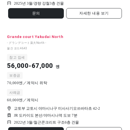
2025년 3월/
경량 강철
3
층 건물
문의
자세한 내용 보기
Grande court Yakudai North
- グランデコート薬大North -
물건 코드
4643
참고 집세
56,000-67,000
엔
보증금
70,000엔／계약시 위탁
사례금
60,000엔／계약시
교토부 교토시 야마시나구 미사사기오쓰바타초 42-2
JR 도카이도 본선/야마시나역 도보 7분
2022년 3월/
철근콘크리트 구조
6
층 건물