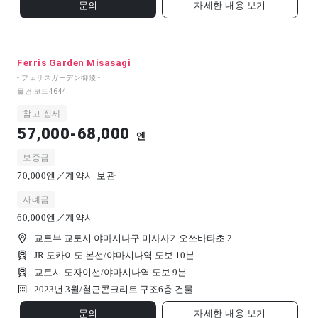
문의
자세한 내용 보기
Ferris Garden Misasagi
- フェリスガーデン御陵 -
물건 코드
4644
참고 집세
57,000-68,000
엔
보증금
70,000엔／계약시 보관
사례금
60,000엔／계약시
교토부 교토시 야마시나구 미사사기오쓰바타초 2
JR 도카이도 본선/야마시나역 도보 10분
교토시 도자이선/야마시나역 도보 9분
2023년 3월/
철근콘크리트 구조
6
층 건물
문의
자세한 내용 보기