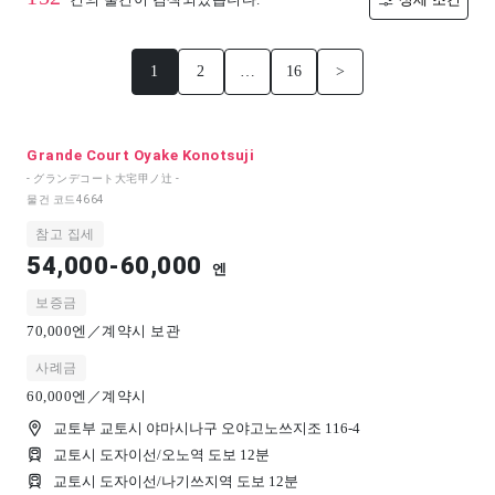
1
2
…
16
>
Grande Court Oyake Konotsuji
- グランデコート大宅甲ノ辻 -
물건 코드
4664
참고 집세
54,000-60,000
엔
보증금
70,000엔／계약시 보관
사례금
60,000엔／계약시
교토부 교토시 야마시나구 오야고노쓰지조 116-4
교토시 도자이선/오노역 도보 12분
교토시 도자이선/나기쓰지역 도보 12분