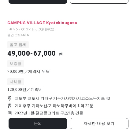
CAMPUS VILLAGE Kyotokinugasa
- キャンパスヴィレッジ京都衣笠 -
물건 코드
4636
참고 집세
49,000-67,000
엔
보증금
70,000엔／계약시 위탁
사례금
120,000엔／계약시
교토부 교토시 기타구 기누가사히가시고쇼노우치초 43
게이후쿠 기타노선/기타노하쿠바이초역 22분
2022년 1월/
철근콘크리트 구조
5
층 건물
문의
자세한 내용 보기