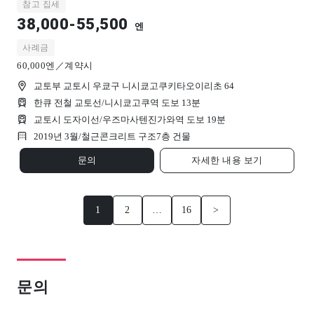
참고 집세
38,000-55,500
엔
사례금
60,000엔／계약시
교토부 교토시 우쿄구 니시쿄고쿠키타오이리초 64
한큐 전철 교토선/니시쿄고쿠역 도보 13분
교토시 도자이선/우즈마사텐진가와역 도보 19분
2019년 3월/
철근콘크리트 구조
7
층 건물
문의
자세한 내용 보기
1
2
…
16
>
문의