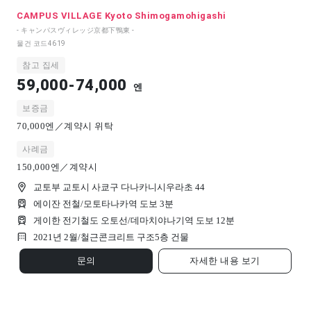
CAMPUS VILLAGE Kyoto Shimogamohigashi
- キャンパスヴィレッジ京都下鴨東 -
물건 코드
4619
참고 집세
59,000-74,000
엔
보증금
70,000엔／계약시 위탁
사례금
150,000엔／계약시
교토부 교토시 사쿄구 다나카니시우라초 44
에이잔 전철/모토타나카역 도보 3분
게이한 전기철도 오토선/데마치야나기역 도보 12분
2021년 2월/
철근콘크리트 구조
5
층 건물
문의
자세한 내용 보기