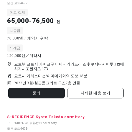
물건 코드
4637
참고 집세
65,000-76,500
엔
보증금
70,000엔／계약시 위탁
사례금
120,000엔／계약시
교토부 교토시 가미교구 이마데가와도리 조후쿠지니시이루 2초메
히가시조젠지초 173
교토시 가라스마선/이마데가와역 도보 18분
2022년 3월/
철근콘크리트 구조
7
층 건물
문의
자세한 내용 보기
S-RESIDENCE Kyoto Takeda dormitory
- S-RESIDENCE 京都竹田 dormitory -
물건 코드
4639