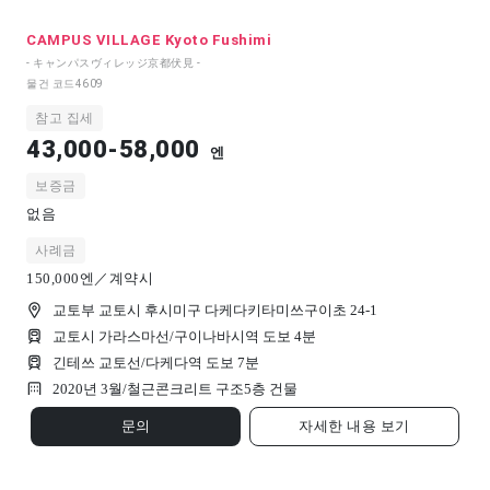
CAMPUS VILLAGE Kyoto Fushimi
- キャンパスヴィレッジ京都伏見 -
물건 코드
4609
참고 집세
43,000-58,000
엔
보증금
없음
사례금
150,000엔／계약시
교토부 교토시 후시미구 다케다키타미쓰구이초 24-1
교토시 가라스마선/구이나바시역 도보 4분
긴테쓰 교토선/다케다역 도보 7분
2020년 3월/
철근콘크리트 구조
5
층 건물
문의
자세한 내용 보기