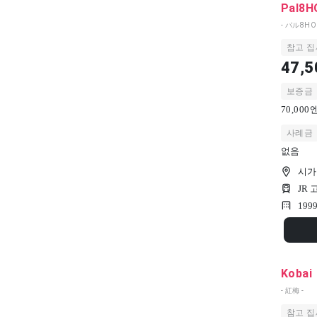
Pal8H
- パル8HOU
참고 집
47,5
보증금
70,00
사례금
없음
시가현
JR
199
Kobai
- 紅梅 -
참고 집