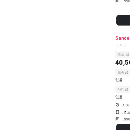
199
Sancer
- サンセール
참고 집
40,5
보증금
없음
사례금
없음
시가
JR
199