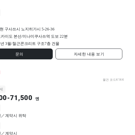
현 구사쓰시 노지히가시 5-26-36
 도카이도 본선/미나미쿠사쓰역 도보 22분
3년 3월/
철근콘크리트 구조
7
층 건물
문의
자세한 내용 보기
l
물건 코드
4144
세
00-71,500
엔
0엔／계약시 위탁
0엔／계약시