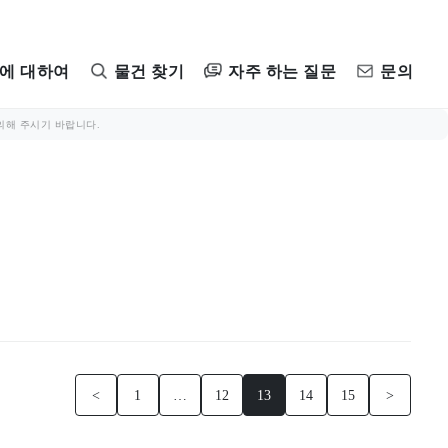
자주 하는 질문
에 대하여
물건 찾기
문의
의해 주시기 바랍니다.
<
1
…
12
13
14
15
>