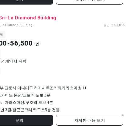
ri-La Diamond Building
i-La Diamond Building -
물건 코드
4085
세
00-56,500
엔
0엔／계약시 위탁
부 교토시 미나미구 히가시쿠조키타카라스마초 11
 도카이도 본선/교토역 도보 3분
시 가라스마선/구조역 도보 4분
6년 3월/
철근콘크리트 구조
5
층 건물
문의
자세한 내용 보기