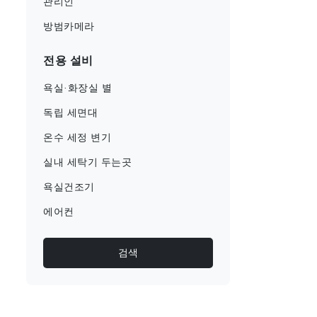
관리인
방범카메라
전용 설비
욕실·화장실 별
독립 세면대
온수 세정 변기
실내 세탁기 두는곳
욕실건조기
에어컨
검색