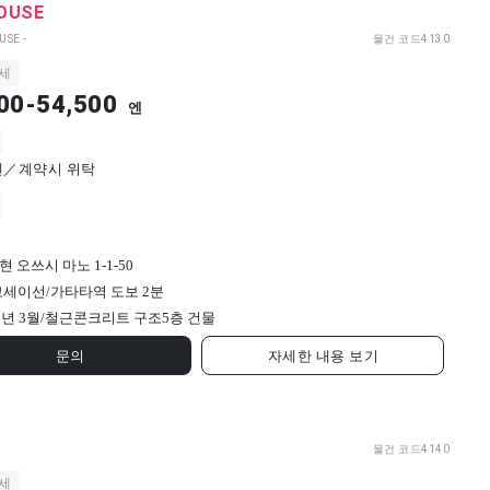
OUSE
SE -
물건 코드
4130
세
00-54,500
엔
0엔／계약시 위탁
 오쓰시 마노 1-1-50
 고세이선/가타타역 도보 2분
9년 3월/
철근콘크리트 구조
5
층 건물
문의
자세한 내용 보기
물건 코드
4140
세