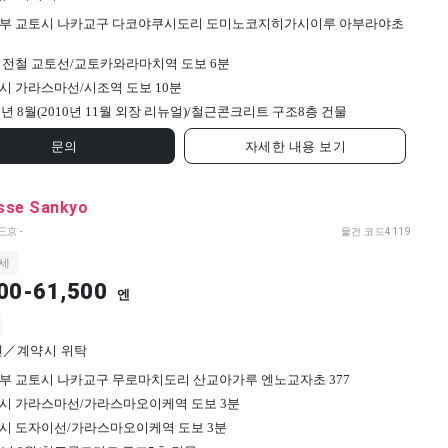
부 교토시 나카교구 다코야쿠시도리 도미노코지히가시이루 아부라야초
 전철 교토선/교토카와라마치역 도보 6분
시 가라스마선/시조역 도보 10분
9년 8월(2010년 11월 외장 리뉴얼)/
철근콘크리트 구조
8
층 건물
문의
자세한 내용 보기
sse Sankyo
三京 -
물건 코드
4119
세
00-61,500
엔
0엔／계약시 위탁
부 교토시 나카교구 무로마치도리 산교아가루 엔노교자초 377
시 가라스마선/가라스마오이케역 도보 3분
시 도자이선/가라스마오이케역 도보 3분