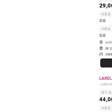
29,0
보증금
없음
사례금
없음
시가
JR
199
LAKE
- LAKELA
참고 집
44,0
보증금