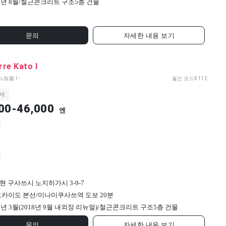
8년 8월/
철근콘크리트 구조
5
층 건물
문의
자세한 내용 보기
re Kato I
加藤 I -
물건 코드
4112
세
00-46,000
엔
현 구사쓰시 노지히가시 3-9-7
 도카이도 본선/미나미쿠사쓰역 도보 20분
8년 3월(2018년 9월 내외장 리뉴얼)/
철근콘크리트 구조
5
층 건물
문의
자세한 내용 보기