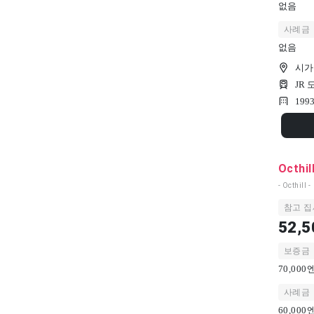
없음
사례금
없음
시가
JR
199
Octhil
- Octhill -
참고 집
52,5
보증금
70,00
사례금
60,00