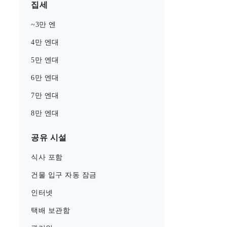
집세
~3만 엔
4만 엔대
5만 엔대
6만 엔대
7만 엔대
8만 엔대
공유 시설
식사 포함
건물 입구 자동 잠금
인터넷
택배 보관함