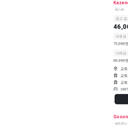
Kazen
- 風の館 -
참고 집
46,0
보증금
70,00
사례금
60,00
교토
교토
교토
199
Gosoni
- 御所西セ