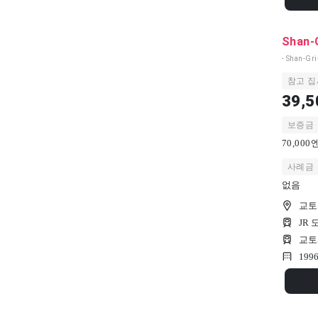
Shan-G
- Shan-Gr
참고 집
39,5
보증금
70,00
사례금
없음
교토
JR
교토
199