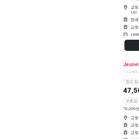
교토
141
한큐
교토
199
Jeune
- ジュネス
참고 집
47,5
보증금
70,00
교토
교토
교토