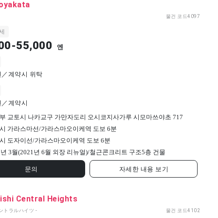
oyakata
물건 코드
4097
세
00-55,000
엔
0엔／계약시 위탁
0엔／계약시
부 교토시 나카교구 가만자도리 오시코지사가루 시모마쓰야초 717
시 가라스마선/가라스마오이케역 도보 6분
시 도자이선/가라스마오이케역 도보 6분
7년 3월(2021년 6월 외장 리뉴얼)/
철근콘크리트 구조
5
층 건물
문의
자세한 내용 보기
shi Central Heights
ントラルハイツ -
물건 코드
4102