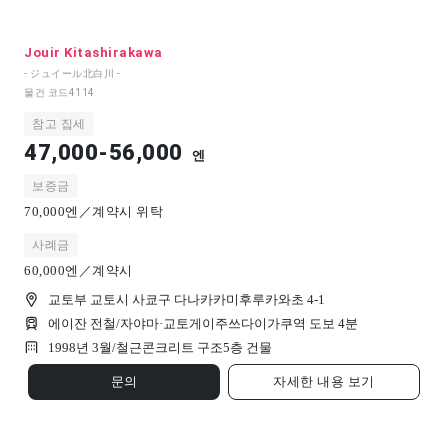
Jouir Kitashirakawa
- ジュイール北白川 -
물건 코드
4114
참고 집세
47,000-56,000
엔
보증금
70,000엔／계약시 위탁
사례금
60,000엔／계약시
교토부 교토시 사쿄구 다나카카미후루카와초 4-1
에이잔 전철/자야마·교토게이주쓰다이가쿠역 도보 4분
1998년 3월/
철근콘크리트 구조
5
층 건물
문의
자세한 내용 보기