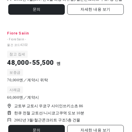
문의
자세한 내용 보기
Fiore Saiin
- Fiore Saiin -
물건 코드
4202
참고 집세
48,000-55,500
엔
보증금
70,000엔／계약시 위탁
사례금
60,000엔／계약시
교토부 교토시 우쿄구 사이인쓰키소초 86
한큐 전철 교토선/니시쿄고쿠역 도보 10분
2002년 3월/
철근콘크리트 구조
5
층 건물
문의
자세한 내용 보기