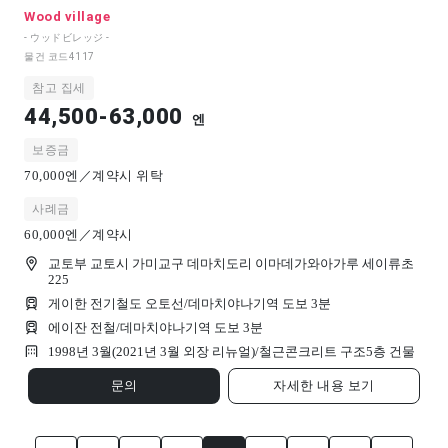
Wood village
- ウッドビレッジ -
물건 코드
4117
참고 집세
44,500-63,000
엔
보증금
70,000엔／계약시 위탁
사례금
60,000엔／계약시
교토부 교토시 가미교구 데마치도리 이마데가와아가루 세이류초
225
게이한 전기철도 오토선/데마치야나기역 도보 3분
에이잔 전철/데마치야나기역 도보 3분
1998년 3월(2021년 3월 외장 리뉴얼)/
철근콘크리트 구조
5
층 건물
문의
자세한 내용 보기