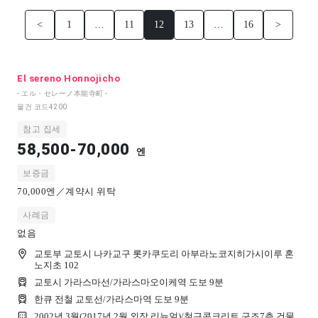
<
1
…
11
12
13
…
16
>
El sereno Honnojicho
- エル・セレーノ本能寺町 -
물건 코드
4200
참고 집세
58,500-70,000
엔
보증금
70,000엔／계약시 위탁
사례금
없음
교토부 교토시 나카교구 롯카쿠도리 아부라노코지히가시이루 혼
노지초 102
교토시 가라스마선/가라스마오이케역 도보 9분
한큐 전철 교토선/가라스마역 도보 9분
2002년 3월(2017년 2월 외장 리뉴얼)/
철근콘크리트 구조
7
층 건물