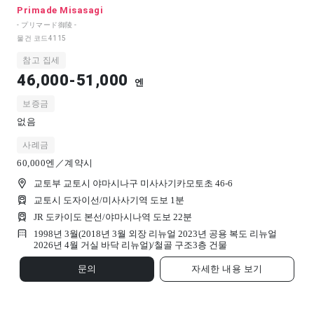
Primade Misasagi
- プリマード御陵 -
물건 코드
4115
참고 집세
46,000-51,000
엔
보증금
없음
사례금
60,000엔／계약시
교토부 교토시 야마시나구 미사사기카모토초 46-6
교토시 도자이선/미사사기역 도보 1분
JR 도카이도 본선/야마시나역 도보 22분
1998년 3월(2018년 3월 외장 리뉴얼 2023년 공용 복도 리뉴얼
2026년 4월 거실 바닥 리뉴얼)/
철골 구조
3
층 건물
문의
자세한 내용 보기