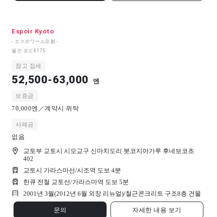
Espoir Kyoto
- エスポワール京都 -
물건 코드
4175
참고 집세
52,500-63,000
엔
보증금
70,000엔／계약시 위탁
사례금
없음
교토부 교토시 시모교구 신마치도리 붓코지아가루 후네보코초
402
교토시 가라스마선/시조역 도보 4분
한큐 전철 교토선/가라스마역 도보 5분
2001년 3월(2012년 6월 외장 리뉴얼)/
철근콘크리트 구조
8
층 건물
문의
자세한 내용 보기