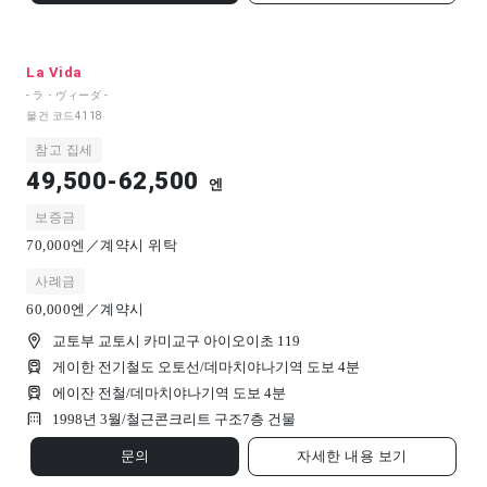
La Vida
- ラ・ヴィーダ -
물건 코드
4118
참고 집세
49,500-62,500
엔
보증금
70,000엔／계약시 위탁
사례금
60,000엔／계약시
교토부 교토시 카미교구 아이오이초 119
게이한 전기철도 오토선/데마치야나기역 도보 4분
에이잔 전철/데마치야나기역 도보 4분
1998년 3월/
철근콘크리트 구조
7
층 건물
문의
자세한 내용 보기