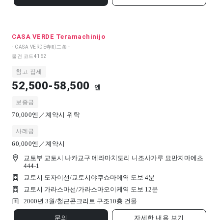
CASA VERDE Teramachinijo
- CASA VERDE寺町二条 -
물건 코드
4162
참고 집세
52,500-58,500
엔
보증금
70,000엔／계약시 위탁
사례금
60,000엔／계약시
교토부 교토시 나카교구 데라마치도리 니조사가루 묘만지마에초
444-1
교토시 도자이선/교토시야쿠쇼마에역 도보 4분
교토시 가라스마선/가라스마오이케역 도보 12분
2000년 3월/
철근콘크리트 구조
10
층 건물
문의
자세한 내용 보기