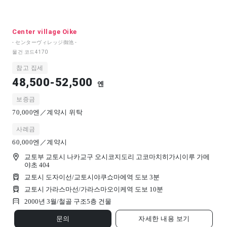
Center village Oike
- センターヴィレッジ御池 -
물건 코드
4170
참고 집세
48,500-52,500
엔
보증금
70,000엔／계약시 위탁
사례금
60,000엔／계약시
교토부 교토시 나카교구 오시코지도리 고코마치히가시이루 가메
야초 404
교토시 도자이선/교토시야쿠쇼마에역 도보 3분
교토시 가라스마선/가라스마오이케역 도보 10분
2000년 3월/
철골 구조
5
층 건물
문의
자세한 내용 보기