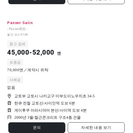
Passer Saiin
- Passer西院 -
물건 코드
4164
참고 집세
45,000-52,000
엔
보증금
70,000엔／계약시 위탁
사례금
없음
교토부 교토시 나카교구 미부도이노우치초 34-5
한큐 전철 교토선/사이인역 도보 6분
게이후쿠 아라시야마 본선/사이역 도보 4분
2000년 3월/
철근콘크리트 구조
4
층 건물
문의
자세한 내용 보기