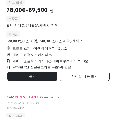
참고 집세
78,000-89,500
엔
보증금
월액 임대료 1개월분/계약시 위탁
사례금
180,000엔(1년 계약) 240,000엔(2년 계약)/계약 시
도쿄도 스기나미구 에이후쿠 4-21-12
게이오 전철 이노카시라선/
게이오 전철 이노카시라선/에이후쿠초역 도보 13분
2024년 2월/
철근콘크리트 구조
5
층 건물
문의
자세한 내용 보기
CAMPUS VILLAGE Kanamecho
- キャンパスヴィレッジ要町 -
물건 코드
2454
참고 집세