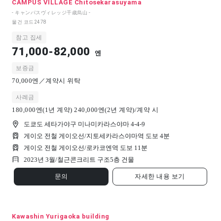
CAMPUS VILLAGE Chitosekarasuyama
- キャンパスヴィレッジ千歳烏山 -
물건 코드
2478
참고 집세
71,000-82,000
엔
보증금
70,000엔／계약시 위탁
사례금
180,000엔(1년 계약) 240,000엔(2년 계약)/계약 시
도쿄도 세타가야구 미나미카라스야마 4-4-9
게이오 전철 게이오선/지토세카라스야마역 도보 4분
게이오 전철 게이오선/로카코엔역 도보 11분
2023년 3월/
철근콘크리트 구조
5
층 건물
문의
자세한 내용 보기
Kawashin Yurigaoka building