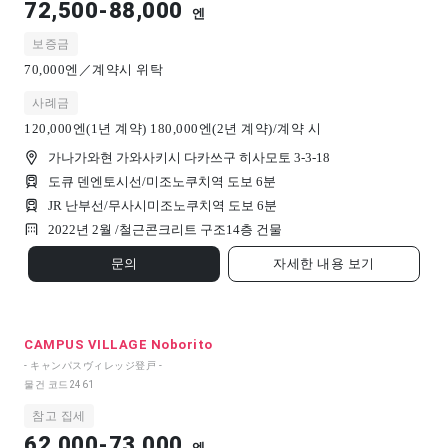
72,500-88,000
엔
보증금
70,000엔／계약시 위탁
사례금
120,000엔(1년 계약) 180,000엔(2년 계약)/계약 시
가나가와현 가와사키시 다카쓰구 히사모토 3-3-18
도큐 덴엔토시선/미조노쿠치역 도보 6분
JR 난부선/무사시미조노쿠치역 도보 6분
2022년 2월 /
철근콘크리트 구조
14
층 건물
문의
자세한 내용 보기
CAMPUS VILLAGE Noborito
- キャンパスヴィレッジ登戸 -
물건 코드
2461
참고 집세
62,000-73,000
엔