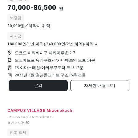
70,000-86,500
엔
보증금
70,000엔／계약시 위탁
사례금
180,000엔(1년 계약) 240,000엔(2년 계약)/계약 시
도쿄도 이타바시구 나카마루초 2-7
도쿄메트로 유라쿠초선/가나메초역 도보 14분
JR 야마노테선/이케부쿠로역 도보 17분
2022년 3월/
철근콘크리트 구조
15
층 건물
문의
자세한 내용 보기
CAMPUS VILLAGE Mizonokuchi
- キャンパスヴィレッジ溝の口 -
물건 코드
2460
참고 집세