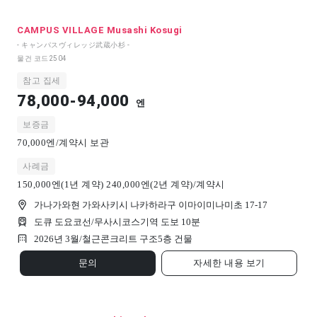
CAMPUS VILLAGE Musashi Kosugi
- キャンパスヴィレッジ武蔵小杉 -
물건 코드
2504
참고 집세
78,000-94,000
엔
보증금
70,000엔/계약시 보관
사례금
150,000엔(1년 계약) 240,000엔(2년 계약)/계약시
가나가와현 가와사키시 나카하라구 이마이미나미초 17-17
도큐 도요코선/무사시코스기역 도보 10분
2026년 3월/
철근콘크리트 구조
5
층 건물
문의
자세한 내용 보기