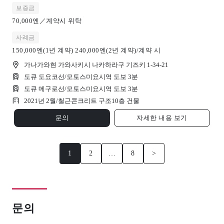
보증금
70,000엔／계약시 위탁
사례금
150,000엔(1년 계약) 240,000엔(2년 계약)/계약 시
가나가와현 가와사키시 나카하라구 기즈키 1-34-21
도큐 도요코선/모토스미요시역 도보 3분
도큐 메구로선/모토스미요시역 도보 3분
2021년 2월/
철근콘크리트 구조
10
층 건물
문의
자세한 내용 보기
1
2
…
8
>
문의