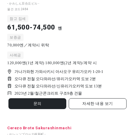
- かわしん百合丘ビル -
물건 코드
2484
참고 집세
61,500-74,500
엔
보증금
70,000엔／계약시 위탁
사례금
120,000엔(1년 계약) 180,000엔(2년 계약)/계약 시
가나가와현 가와사키시 아사오구 유리가오카 1-20-1
오다큐 전철 오다와라선/유리가오카역 도보 2분
오다큐 전철 오다와라선/신유리가오카역 도보 13분
2023년 2월/
철근콘크리트 구조
9
층 건물
문의
자세한 내용 보기
Cerezo Brote Sakurashinmachi
- セレッソブローテ桜新町 -