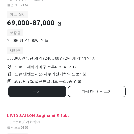
물건 코드
2483
참고 집세
69,000-87,000
엔
보증금
70,000엔／계약시 위탁
사례금
150,000엔(1년 계약) 240,000엔(2년 계약)/계약 시
도쿄도 세타가야구 쓰루마키 4-12-17
도큐 덴엔토시선/사쿠라신마치역 도보 9분
2023년 2월/
철근콘크리트 구조
6
층 건물
문의
자세한 내용 보기
LIVIO SAISON Suginami Eifuku
- リビオセゾン杉並永福 -
물건 코드
2488