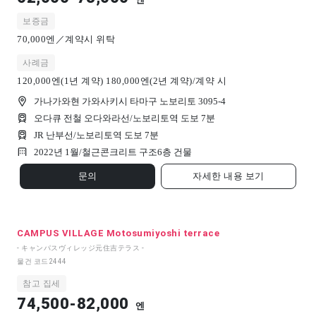
보증금
70,000엔／계약시 위탁
사례금
120,000엔(1년 계약) 180,000엔(2년 계약)/계약 시
가나가와현 가와사키시 타마구 노보리토 3095-4
오다큐 전철 오다와라선/노보리토역 도보 7분
JR 난부선/노보리토역 도보 7분
2022년 1월/
철근콘크리트 구조
6
층 건물
문의
자세한 내용 보기
CAMPUS VILLAGE Motosumiyoshi terrace
- キャンパスヴィレッジ元住吉テラス -
물건 코드
2444
참고 집세
74,500-82,000
엔