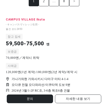
1
2
…
8
>
CAMPUS VILLAGE Ikuta
- キャンパスヴィレッジ生田 -
물건 코드
2493
참고 집세
59,500-75,500
엔
보증금
70,000엔／계약시 위탁
사례금
120,000엔(1년 계약) 180,000엔(2년 계약)/계약 시
가나가와현 가와사키시 다마구 미타 4-1-4
오다큐 전철 오다와라선/이쿠타역 도보 9분
2024년 3월/
1-2F RC조, 3-6층 목조
6
층 건물
문의
자세한 내용 보기