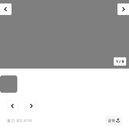
1
/
8
물건 코드
4530
공유