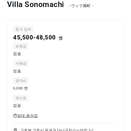
Villa Sonomachi
- ヴィラ園町 -
참고 집세
45,500-48,500
엔
보증금
없음
사례금
없음
공익비
6,000
엔
갱신료
없음
임대 용어집
교토부 교토시 우쿄구 다니구치소노마치 3-2