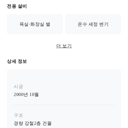
전용 설비
욕실·화장실 별
온수 세정 변기
온수 세정 변기/B/T별실/에어컨/모니터 부착 인터폰/비
더 보기
접촉형 IC 카드 키/옷장/슈즈 박스/실내 세탁기 두는곳/
실내 물건기/마루
상세 정보
시공
2000년 10월
구조
경량 강철
2
층 건물