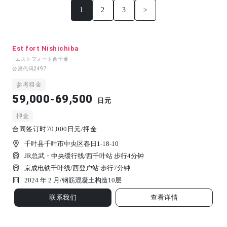
1
2
3
>
Est fort Nishichiba
- エストフォート西千葉 -
公寓代码
2497
参考租金
59,000-69,500
日元
押金
合同签订时70,000日元/押金
千叶县千叶市中央区春日1-18-10
JR总武・中央缓行线/西千叶站 步行4分钟
京成电铁千叶线/西登户站 步行7分钟
2024 年 2 月/
钢筋混凝土构造
10
层
联系我们
查看详情