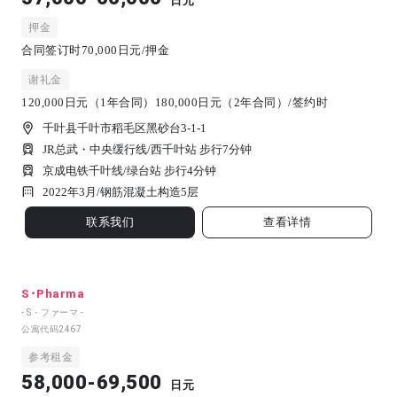
日元
押金
合同签订时70,000日元/押金
谢礼金
120,000日元（1年合同）180,000日元（2年合同）/签约时
千叶县千叶市稻毛区黑砂台3-1-1
JR总武・中央缓行线/西千叶站 步行7分钟
京成电铁千叶线/绿台站 步行4分钟
2022年3月/
钢筋混凝土构造
5
层
联系我们
查看详情
S･Pharma
- S・ファーマ -
公寓代码
2467
参考租金
58,000-69,500
日元