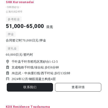
SKK Kurosunadai
- SKK黒砂台 -
公寓代码
2499
参考租金
51,000-65,000
日元
押金
合同签订时70,000日元/押金
谢礼金
60,000日元/签约时
千叶县千叶市稻毛区黑砂台1-12-5
京成电铁千叶线/绿台站 步行6分钟
JR总武・中央缓行线/西千叶站 步行13分钟
2024年12月/
钢筋混凝土构造
4
层
联系我们
查看详情
KDX Residence Tsudanuma