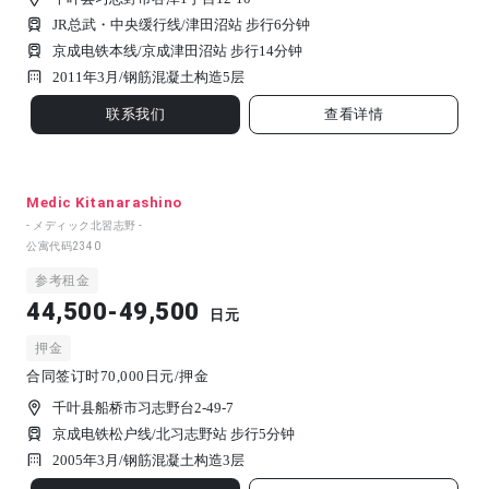
JR总武・中央缓行线/津田沼站 步行6分钟
京成电铁本线/京成津田沼站 步行14分钟
2011年3月/
钢筋混凝土构造
5
层
联系我们
查看详情
Medic Kitanarashino
- メディック北習志野 -
公寓代码
2340
参考租金
44,500-49,500
日元
押金
合同签订时70,000日元/押金
千叶县船桥市习志野台2-49-7
京成电铁松户线/北习志野站 步行5分钟
2005年3月/
钢筋混凝土构造
3
层