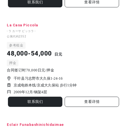
联系我们
查看详情
La Casa Piccola
- ラ カーサ ピッコラ -
公寓代码
2352
参考租金
48,000-54,000
日元
押金
合同签订时70,000日元/押金
千叶县习志野市大久保1-24-16
京成电铁本线/京成大久保站 步行1分钟
2009年12月/
钢架
4
层
联系我们
查看详情
Eclair Funabashinichidaimae