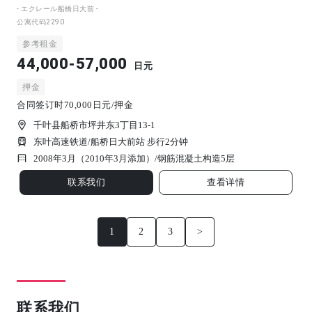
- エクレール船橋日大前 -
公寓代码
2290
参考租金
44,000-57,000
日元
押金
合同签订时70,000日元/押金
千叶县船桥市坪井东3丁目13-1
东叶高速铁道/船桥日大前站 步行2分钟
2008年3月（2010年3月添加）/
钢筋混凝土构造
5
层
联系我们
查看详情
1
2
3
>
联系我们