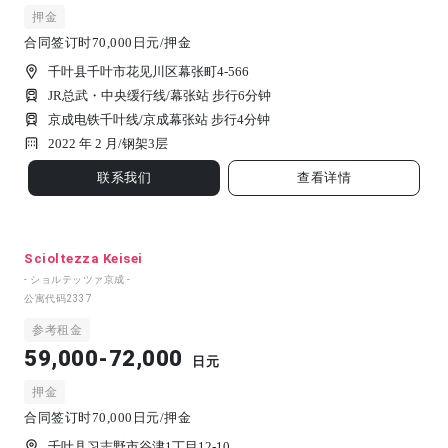
押金
合同签订时70,000日元/押金
千叶县千叶市花见川区幕张町4-566
JR总武・中央缓行线/幕张站 步行6分钟
京成电铁千叶线/京成幕张站 步行4分钟
2022 年 2 月/
钢架
3
层
联系我们
查看详情
Scioltezza Keisei
- ショルテッツァ京成 -
公寓代码
2337
参考租金
59,000-72,000
日元
押金
合同签订时70,000日元/押金
千叶县习志野市谷津1丁目12-10