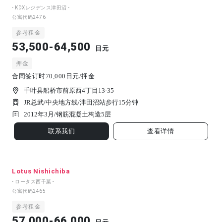
- KDXレジデンス津田沼 -
公寓代码
2476
参考租金
53,500-64,500
日元
押金
合同签订时70,000日元/押金
千叶县船桥市前原西4丁目13-35
JR总武/中央地方线/津田沼站步行15分钟
2012年3月/
钢筋混凝土构造
5
层
联系我们
查看详情
Lotus Nishichiba
- ロータス西千葉 -
公寓代码
2465
参考租金
57,000-66,000