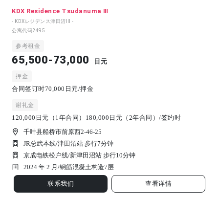
KDX Residence Tsudanuma Ⅲ
- KDXレジデンス津田沼Ⅲ -
公寓代码
2495
参考租金
65,500-73,000
日元
押金
合同签订时70,000日元/押金
谢礼金
120,000日元（1年合同）180,000日元（2年合同）/签约时
千叶县船桥市前原西2-46-25
JR总武本线/津田沼站 步行7分钟
京成电铁松户线/新津田沼站 步行10分钟
2024 年 2 月/
钢筋混凝土构造
7
层
联系我们
查看详情