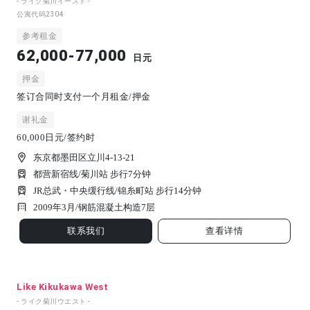
- ライク菊川イースト -
公寓代码
2304
参考租金
62,000-77,000
日元
押金
签订合同时支付一个月租金/押金
谢礼金
60,000日元/签约时
东京都墨田区立川4-13-21
都营新宿线/菊川站 步行7分钟
JR总武・中央缓行线/锦糸町站 步行14分钟
2009年3月/
钢筋混凝土构造
7
层
联系我们
查看详情
Like Kikukawa West
- ライク菊川ウエスト -