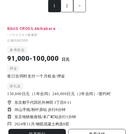
1
2
>
BAUS CROSS Akihabara
- バウスクロス秋葉原 -
公寓代码
2500
参考租金
91,000-100,000
日元
押金
签订合同时支付一个月租金/押金
谢礼金
150,000日元（1年合同）240,000日元（2年合同）/签约时
东京都千代田区外神田 3丁目8-11
JR山手线/秋叶原站 步行8分钟
东京地铁银座线/末广町站步行1分钟
2024年11月/
钢筋混凝土构造
8
层