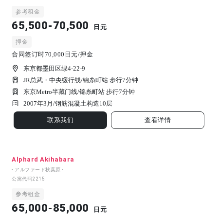
参考租金
65,500-70,500
日元
押金
合同签订时70,000日元/押金
东京都墨田区绿4-22-9
JR总武・中央缓行线/锦糸町站 步行7分钟
东京Metro半藏门线/锦糸町站 步行7分钟
2007年3月/
钢筋混凝土构造
10
层
联系我们
查看详情
Alphard Akihabara
- アルファード秋葉原 -
公寓代码
2215
参考租金
65,000-85,000
日元