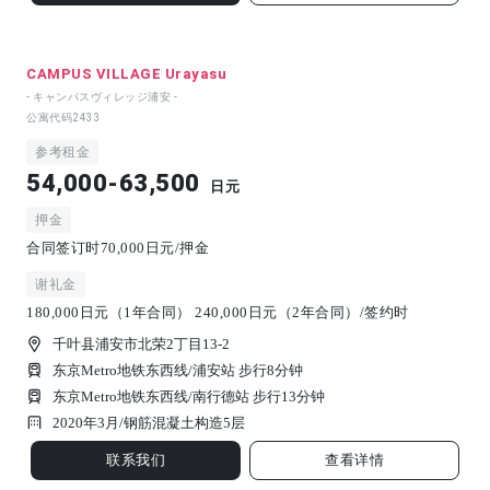
CAMPUS VILLAGE Urayasu
- キャンパスヴィレッジ浦安 -
公寓代码
2433
参考租金
54,000-63,500
日元
押金
合同签订时70,000日元/押金
谢礼金
180,000日元（1年合同） 240,000日元（2年合同）/签约时
千叶县浦安市北荣2丁目13-2
东京Metro地铁东西线/浦安站 步行8分钟
东京Metro地铁东西线/南行德站 步行13分钟
2020年3月/
钢筋混凝土构造
5
层
联系我们
查看详情