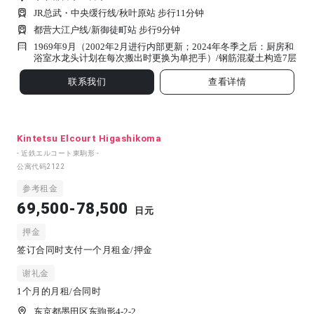
JR总武・中央缓行线/秋叶原站 步行11分钟
都营大江户线/新御徒町站 步行9分钟
1969年9月（2002年2月进行内部更新；2024年冬季之后：厨房和
浴室水龙头计划在每次搬出时更换为单把手）/
钢筋混凝土构造
7
层
联系我们
查看详情
Kintetsu Elcourt Higashikoma
- 近鉄エルコート東駒形 -
公寓代码
2122
参考租金
69,500-78,500
日元
押金
签订合同时支付一个月租金/押金
谢礼金
1个月的月租/合同时
东京都墨田区东驹形4-2-2