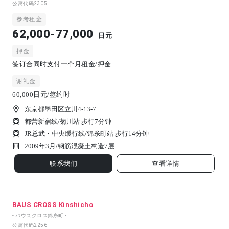
公寓代码
2305
参考租金
62,000-77,000
日元
押金
签订合同时支付一个月租金/押金
谢礼金
60,000日元/签约时
东京都墨田区立川4-13-7
都营新宿线/菊川站 步行7分钟
JR总武・中央缓行线/锦糸町站 步行14分钟
2009年3月/
钢筋混凝土构造
7
层
联系我们
查看详情
BAUS CROSS Kinshicho
- バウスクロス錦糸町 -
公寓代码
2256