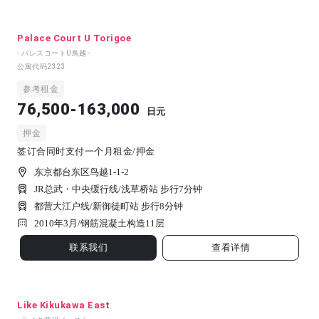
Palace Court U Torigoe
- パレスコートU鳥越 -
公寓代码
2323
参考租金
76,500-163,000
日元
押金
签订合同时支付一个月租金/押金
东京都台东区鸟越1-1-2
JR总武・中央缓行线/浅草桥站 步行7分钟
都营大江户线/新御徒町站 步行8分钟
2010年3月/
钢筋混凝土构造
11
层
联系我们
查看详情
Like Kikukawa East