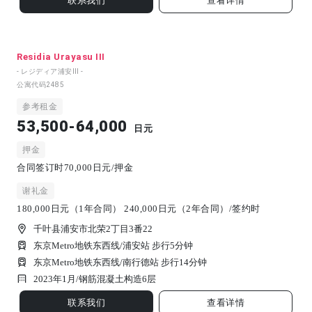
联系我们
查看详情
Residia Urayasu III
- レジディア浦安Ⅲ -
公寓代码
2485
参考租金
53,500-64,000
日元
押金
合同签订时70,000日元/押金
谢礼金
180,000日元（1年合同） 240,000日元（2年合同）/签约时
千叶县浦安市北荣2丁目3番22
东京Metro地铁东西线/浦安站 步行5分钟
东京Metro地铁东西线/南行德站 步行14分钟
2023年1月/
钢筋混凝土构造
6
层
联系我们
查看详情