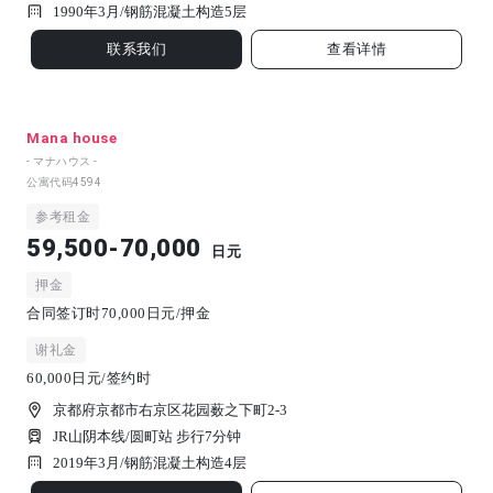
1990年3月/
钢筋混凝土构造
5
层
联系我们
查看详情
Mana house
- マナハウス -
公寓代码
4594
参考租金
59,500-70,000
日元
押金
合同签订时70,000日元/押金
谢礼金
60,000日元/签约时
京都府京都市右京区花园薮之下町2-3
JR山阴本线/圆町站 步行7分钟
2019年3月/
钢筋混凝土构造
4
层