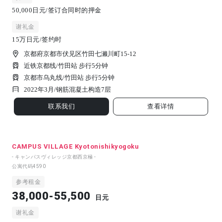
50,000日元/签订合同时的押金
谢礼金
15万日元/签约时
京都府京都市伏见区竹田七濑川町15-12
近铁京都线/竹田站 步行5分钟
京都市乌丸线/竹田站 步行5分钟
2022年3月/
钢筋混凝土构造
7
层
联系我们
查看详情
CAMPUS VILLAGE Kyotonishikyogoku
- キャンパスヴィレッジ京都西京極 -
公寓代码
4590
参考租金
38,000-55,500
日元
谢礼金