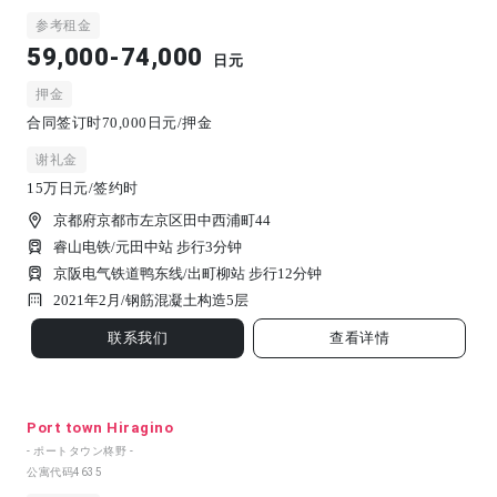
参考租金
59,000-74,000
日元
押金
合同签订时70,000日元/押金
谢礼金
15万日元/签约时
京都府京都市左京区田中西浦町44
睿山电铁/元田中站 步行3分钟
京阪电气铁道鸭东线/出町柳站 步行12分钟
2021年2月/
钢筋混凝土构造
5
层
联系我们
查看详情
Port town Hiragino
- ポートタウン柊野 -
公寓代码
4635