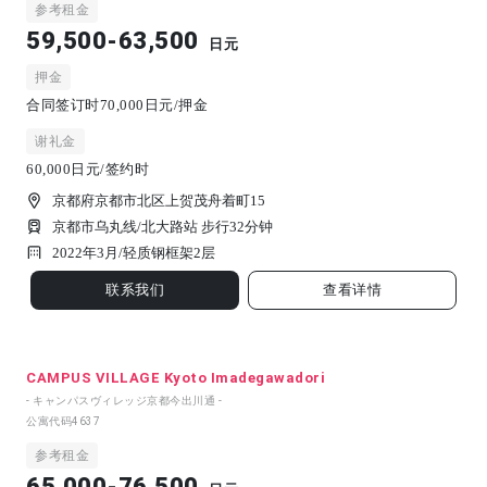
参考租金
59,500-63,500
日元
押金
合同签订时70,000日元/押金
谢礼金
60,000日元/签约时
京都府京都市北区上贺茂舟着町15
京都市乌丸线/北大路站 步行32分钟
2022年3月/
轻质钢框架
2
层
联系我们
查看详情
CAMPUS VILLAGE Kyoto Imadegawadori
- キャンパスヴィレッジ京都今出川通 -
公寓代码
4637
参考租金
65,000-76,500