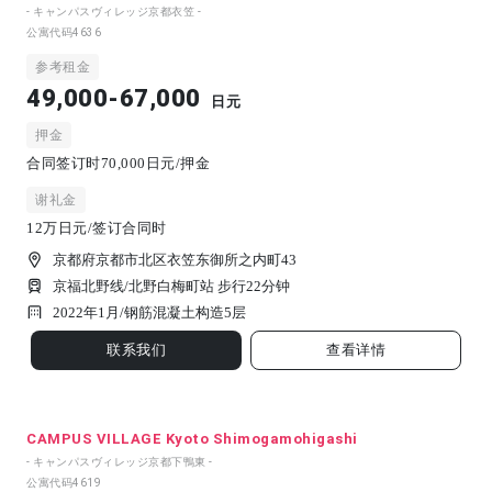
- キャンパスヴィレッジ京都衣笠 -
公寓代码
4636
参考租金
49,000-67,000
日元
押金
合同签订时70,000日元/押金
谢礼金
12万日元/签订合同时
京都府京都市北区衣笠东御所之内町43
京福北野线/北野白梅町站 步行22分钟
2022年1月/
钢筋混凝土构造
5
层
联系我们
查看详情
CAMPUS VILLAGE Kyoto Shimogamohigashi
- キャンパスヴィレッジ京都下鴨東 -
公寓代码
4619