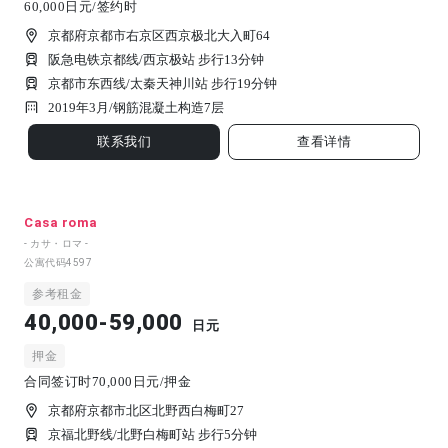
60,000日元/签约时
京都府京都市右京区西京极北大入町64
阪急电铁京都线/西京极站 步行13分钟
京都市东西线/太秦天神川站 步行19分钟
2019年3月/
钢筋混凝土构造
7
层
联系我们
查看详情
Casa roma
- カサ・ロマ -
公寓代码
4597
参考租金
40,000-59,000
日元
押金
合同签订时70,000日元/押金
京都府京都市北区北野西白梅町27
京福北野线/北野白梅町站 步行5分钟