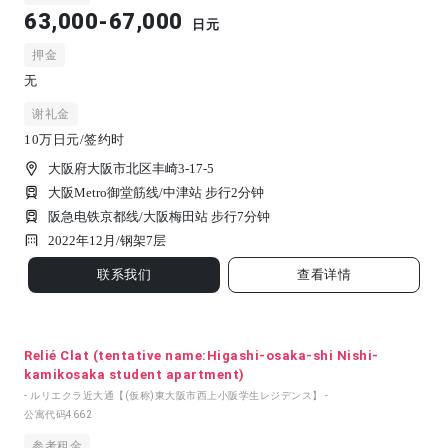
63,000-67,000
日元
押金
无
谢礼金
10万日元/签约时
大阪府大阪市北区丰崎3-17-5
大阪Metro御堂筋线/中津站 步行2分钟
阪急电铁京都线/大阪梅田站 步行7分钟
2022年12月/
钢架
7
层
联系我们
查看详情
Relié Clat (tentative name:Higashi-osaka-shi Nishi-
kamikosaka student apartment)
- ルリエクラ近大通【(仮称)東大阪市西上小阪学生レジデンス】 -
公寓代码
4662
参考租金