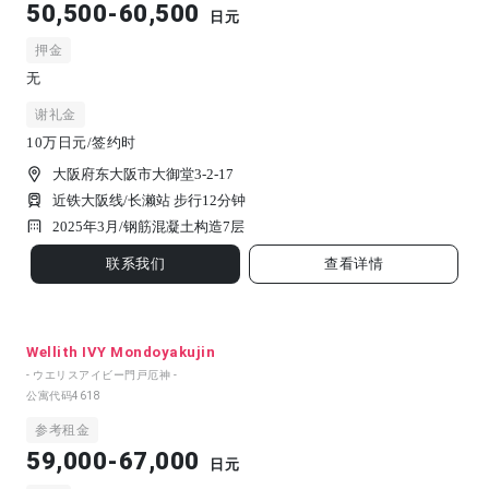
50,500-60,500
日元
押金
无
谢礼金
10万日元/签约时
大阪府东大阪市大御堂3-2-17
近铁大阪线/长濑站 步行12分钟
2025年3月/
钢筋混凝土构造
7
层
联系我们
查看详情
Wellith IVY Mondoyakujin
- ウエリスアイビー門戸厄神 -
公寓代码
4618
参考租金
59,000-67,000
日元