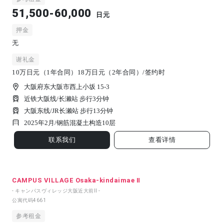
51,500-60,000
日元
押金
无
谢礼金
10万日元（1年合同）18万日元（2年合同）/签约时
大阪府东大阪市西上小坂 15-3
近铁大阪线/长濑站 步行3分钟
大阪东线/JR长濑站 步行13分钟
2025年2月/
钢筋混凝土构造
10
层
联系我们
查看详情
CAMPUS VILLAGE Osaka-kindaimae Ⅱ
- キャンパスヴィレッジ大阪近大前Ⅱ -
公寓代码
4661
参考租金