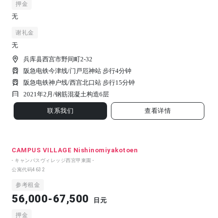
押金
无
谢礼金
无
兵库县西宫市野间町2-32
阪急电铁今津线/门戸厄神站 步行4分钟
阪急电铁神户线/西宫北口站 步行15分钟
2021年2月/
钢筋混凝土构造
6
层
联系我们
查看详情
CAMPUS VILLAGE Nishinomiyakotoen
- キャンパスヴィレッジ西宮甲東園 -
公寓代码
4632
参考租金
56,000-67,500
日元
押金