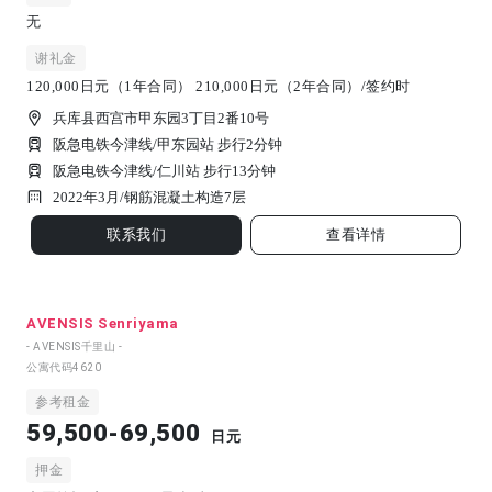
无
谢礼金
120,000日元（1年合同） 210,000日元（2年合同）/签约时
兵库县西宫市甲东园3丁目2番10号
阪急电铁今津线/甲东园站 步行2分钟
阪急电铁今津线/仁川站 步行13分钟
2022年3月/
钢筋混凝土构造
7
层
联系我们
查看详情
AVENSIS Senriyama
- AVENSIS千里山 -
公寓代码
4620
参考租金
59,500-69,500
日元
押金