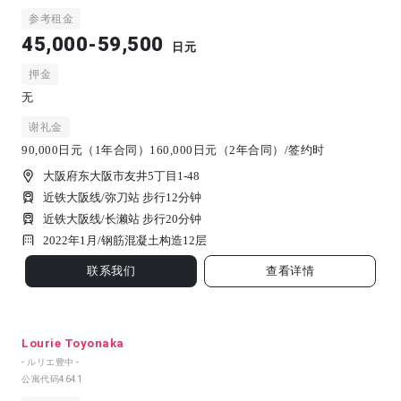
参考租金
45,000-59,500
日元
押金
无
谢礼金
90,000日元（1年合同）160,000日元（2年合同）/签约时
大阪府东大阪市友井5丁目1-48
近铁大阪线/弥刀站 步行12分钟
近铁大阪线/长濑站 步行20分钟
2022年1月/
钢筋混凝土构造
12
层
联系我们
查看详情
Lourie Toyonaka
- ルリエ豊中 -
公寓代码
4641