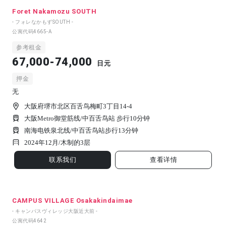
Foret Nakamozu SOUTH
- フォレなかもずSOUTH -
公寓代码
4665-A
参考租金
67,000-74,000
日元
押金
无
大阪府堺市北区百舌鸟梅町3丁目14-4
大阪Metro御堂筋线/中百舌鸟站 步行10分钟
南海电铁泉北线/中百舌鸟站步行13分钟
2024年12月/
木制的
3
层
联系我们
查看详情
CAMPUS VILLAGE Osakakindaimae
- キャンパスヴィレッジ大阪近大前 -
公寓代码
4642