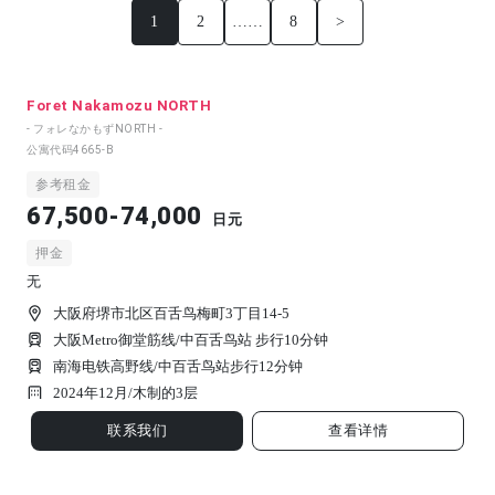
1
2
……
8
>
Foret Nakamozu NORTH
- フォレなかもずNORTH -
公寓代码
4665-B
参考租金
67,500-74,000
日元
押金
无
大阪府堺市北区百舌鸟梅町3丁目14-5
大阪Metro御堂筋线/中百舌鸟站 步行10分钟
南海电铁高野线/中百舌鸟站步行12分钟
2024年12月/
木制的
3
层
联系我们
查看详情