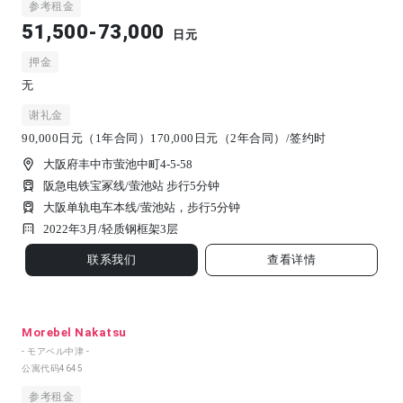
参考租金
51,500-73,000
日元
押金
无
谢礼金
90,000日元（1年合同）170,000日元（2年合同）/签约时
大阪府丰中市萤池中町4-5-58
阪急电铁宝冢线/萤池站 步行5分钟
大阪单轨电车本线/萤池站，步行5分钟
2022年3月/
轻质钢框架
3
层
联系我们
查看详情
Morebel Nakatsu
- モアベル中津 -
公寓代码
4645
参考租金