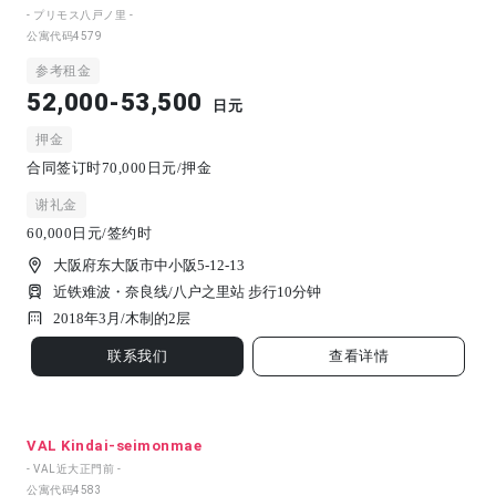
- プリモス八戸ノ里 -
公寓代码
4579
参考租金
52,000-53,500
日元
押金
合同签订时70,000日元/押金
谢礼金
60,000日元/签约时
大阪府东大阪市中小阪5-12-13
近铁难波・奈良线/八户之里站 步行10分钟
2018年3月/
木制的
2
层
联系我们
查看详情
VAL Kindai-seimonmae
- VAL近大正門前 -
公寓代码
4583