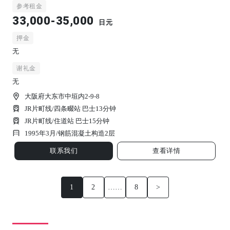
参考租金
33,000-35,000
日元
押金
无
谢礼金
无
大阪府大东市中垣内2-9-8
JR片町线/四条畷站 巴士13分钟
JR片町线/住道站 巴士15分钟
1995年3月/
钢筋混凝土构造
2
层
联系我们
查看详情
1
2
……
8
>