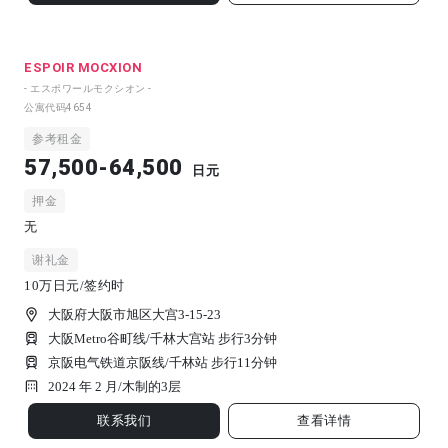
ESPOIR MOCXION
- エスポワールモクシオン -
公寓代码
4654
参考租金
57,500-64,500
日元
押金
无
谢礼金
10万日元/签约时
大阪府大阪市旭区大宫3-15-23
大阪Metro谷町线/千林大宫站 步行3分钟
京阪电气铁道京阪线/千林站 步行11分钟
2024 年 2 月/
木制的
3
层
联系我们
查看详情