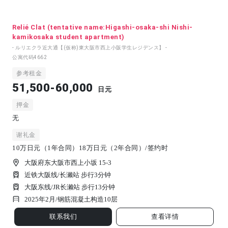
Relié Clat (tentative name:Higashi-osaka-shi Nishi-
kamikosaka student apartment)
- ルリエクラ近大通【(仮称)東大阪市西上小阪学生レジデンス】 -
公寓代码
4662
参考租金
51,500-60,000
日元
押金
无
谢礼金
10万日元（1年合同）18万日元（2年合同）/签约时
大阪府东大阪市西上小坂 15-3
近铁大阪线/长濑站 步行3分钟
大阪东线/JR长濑站 步行13分钟
2025年2月/
钢筋混凝土构造
10
层
联系我们
查看详情