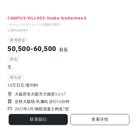
CAMPUS VILLAGE Osaka-kindaimae Ⅱ
- キャンパスヴィレッジ大阪近大前Ⅱ -
公寓代码
4661
参考租金
50,500-60,500
日元
押金
无
谢礼金
10万日元/签约时
大阪府东大阪市大御堂3-2-17
近铁大阪线/长濑站 步行12分钟
2025年3月/
钢筋混凝土构造
7
层
联系我们
查看详情