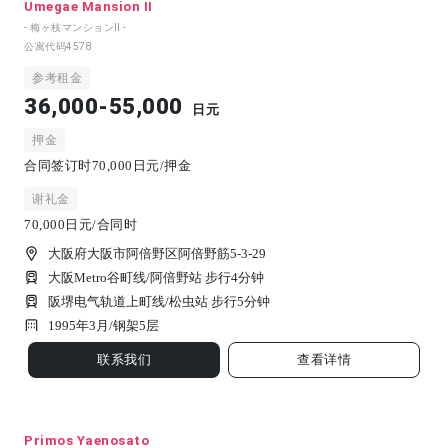
Umegae Mansion II
- 梅ヶ枝マンションⅡ -
公寓代码
4578
参考租金
36,000-55,000
日元
押金
合同签订时70,000日元/押金
谢礼金
70,000日元/合同时
大阪府大阪市阿倍野区阿倍野筋5-3-29
大阪Metro谷町线/阿倍野站 步行4分钟
阪堺电气轨道上町线/松虫站 步行5分钟
1995年3月/
钢架
5
层
联系我们
查看详情
Primos Yaenosato