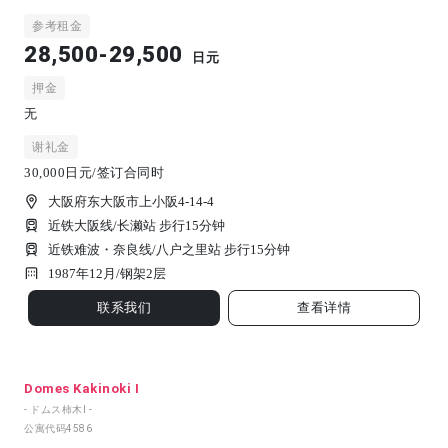
参考租金
28,500-29,500
日元
押金
无
谢礼金
30,000日元/签订合同时
大阪府东大阪市上小阪4-14-4
近铁大阪线/长濑站 步行15分钟
近铁难波・奈良线/八户之里站 步行15分钟
1987年12月/
钢架
2
层
联系我们
查看详情
Domes Kakinoki I
- ドムス柿木Ⅰ -
公寓代码
4586