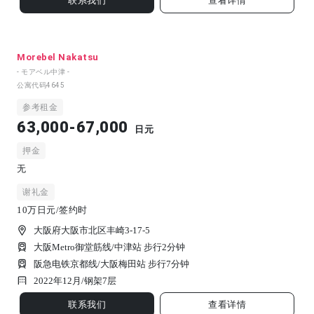
联系我们
查看详情
Morebel Nakatsu
- モアベル中津 -
公寓代码
4645
参考租金
63,000-67,000
日元
押金
无
谢礼金
10万日元/签约时
大阪府大阪市北区丰崎3-17-5
大阪Metro御堂筋线/中津站 步行2分钟
阪急电铁京都线/大阪梅田站 步行7分钟
2022年12月/
钢架
7
层
联系我们
查看详情