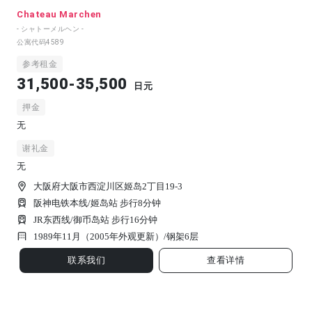
Chateau Marchen
- シャトーメルヘン -
公寓代码
4589
参考租金
31,500-35,500
日元
押金
无
谢礼金
无
大阪府大阪市西淀川区姬岛2丁目19-3
阪神电铁本线/姬岛站 步行8分钟
JR东西线/御币岛站 步行16分钟
1989年11月（2005年外观更新）/
钢架
6
层
联系我们
查看详情