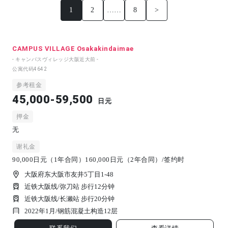
1
2
……
8
>
CAMPUS VILLAGE Osakakindaimae
- キャンパスヴィレッジ大阪近大前 -
公寓代码
4642
参考租金
45,000-59,500
日元
押金
无
谢礼金
90,000日元（1年合同）160,000日元（2年合同）/签约时
大阪府东大阪市友井5丁目1-48
近铁大阪线/弥刀站 步行12分钟
近铁大阪线/长濑站 步行20分钟
2022年1月/
钢筋混凝土构造
12
层