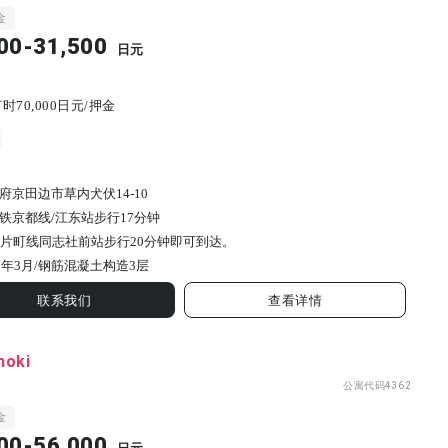
金
00-31,500
日元
时70,000日元/押金
府京田边市草内犬伏14-10
铁京都线/江东站步行17分钟
R片町线同志社前站步行20分钟即可到达。
7年3月/
钢筋混凝土构造
3
层
联系我们
查看详情
Enoki
公寓代码
4362
金
00-56,000