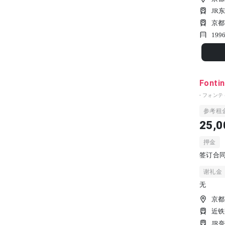
JR
京都
199
Fonti
- フォンテ
参考租
25,0
押金
签订合
谢礼金
无
京都
近铁
JR