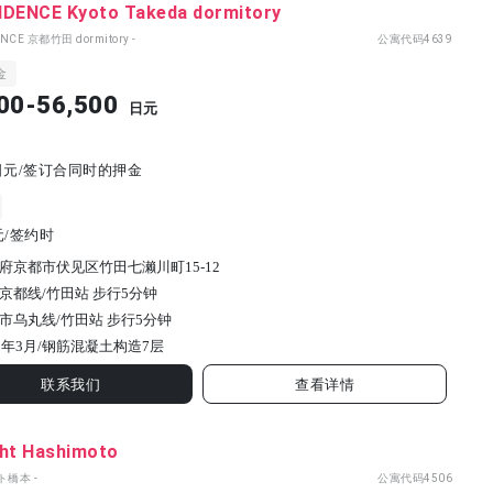
IDENCE Kyoto Takeda dormitory
DENCE 京都竹田 dormitory -
公寓代码
4639
金
00-56,500
日元
00日元/签订合同时的押金
元/签约时
府京都市伏见区竹田七濑川町15-12
京都线/竹田站 步行5分钟
市乌丸线/竹田站 步行5分钟
2年3月/
钢筋混凝土构造
7
层
联系我们
查看详情
ght Hashimoto
ト橋本 -
公寓代码
4506