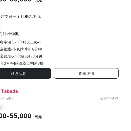
日元
同时支付一个月租金/押金
月租/合同时
府宇治市小仓町天王65-7
京都线/小仓站 步行6分钟
奈良线/JR小仓站 步行7分钟
7年3月/
钢筋混凝土构造
3
层
联系我们
查看详情
g Takeda
ルク竹田 -
公寓代码
4236
金
00-55,000
日元