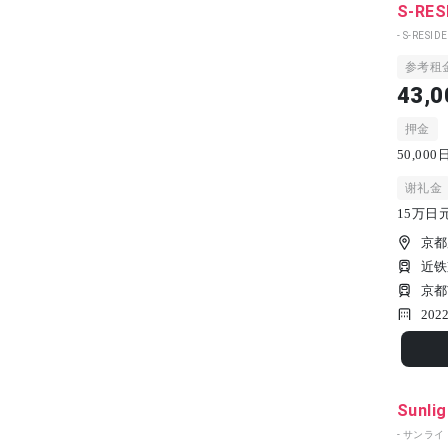
S-RES
- S-RESI
参考租
43,0
押金
50,0
谢礼金
15万日
京都
近铁
京都
202
Sunli
- サンライ