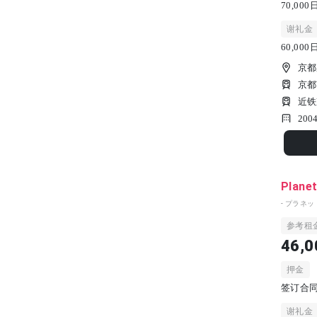
70,0
谢礼金
60,00
京都
京都
近铁
200
Plane
- プラネッ
参考租
46,0
押金
签订合
谢礼金