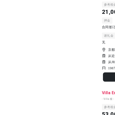
参考租
21,0
押金
合同签订
谢礼金
无
京都
从近
从J
198
Villa 
- Villa 榎 -
参考租
53,0