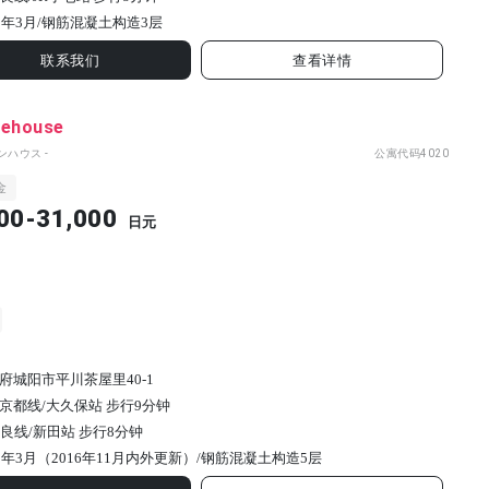
0年3月/
钢筋混凝土构造
3
层
联系我们
查看详情
nehouse
ンハウス -
公寓代码
4020
金
00-31,000
日元
府城阳市平川茶屋里40-1
京都线/大久保站 步行9分钟
奈良线/新田站 步行8分钟
90年3月（2016年11月内外更新）/
钢筋混凝土构造
5
层