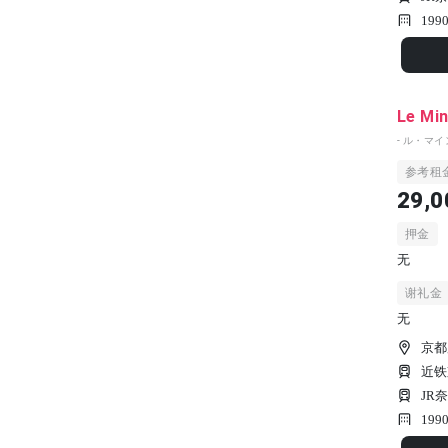
199
Le Mi
- ル・マイ
参考租
29,0
押金
无
谢礼金
无
京都
近铁
JR
19