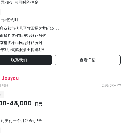
00日元/签订合同时的押金
0日元/签约时
府京都市伏见区竹田桶之井町15-11
市乌丸线/竹田站 步行3分钟
京都线/竹田站 步行3分钟
4年3月/
钢筋混凝土构造
5
层
联系我们
查看详情
t Jouyou
ト城陽 -
公寓代码
4223
金
00-48,000
日元
同时支付一个月租金/押金