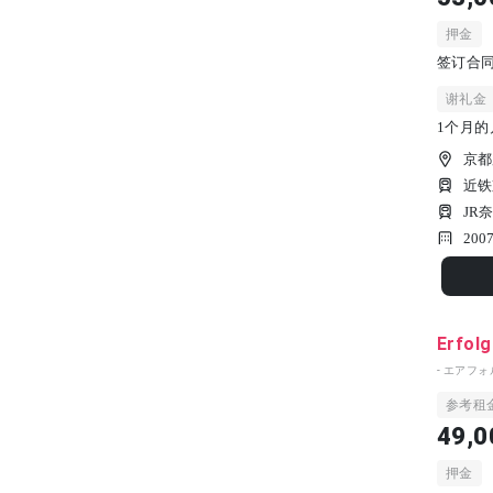
押金
签订合
谢礼金
1个月的
京都
近铁
JR
200
Erfol
- エアフォ
参考租
49,0
押金