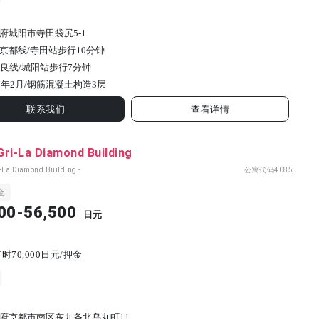
府城阳市寺田袋尻5-1
京都线/寺田站步行10分钟
奈良线/城阳站步行7分钟
3年2月/
钢筋混凝土构造
3
层
联系我们
查看详情
ri-La Diamond Building
i-La Diamond Building -
公寓代码
4085
金
00-56,500
日元
时70,000日元/押金
府京都市南区东九条北乌丸町11