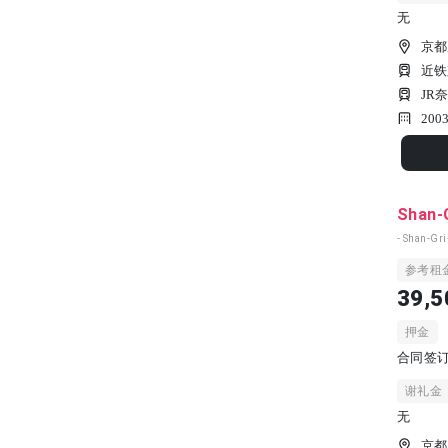
无
京都
近铁
JR
200
Shan-G
- Shan-Gr
参考租
39,5
押金
合同签订
谢礼金
无
京都