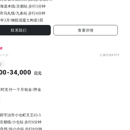
东海道本线/京都站 步行3分钟
市乌丸线/九条站 步行4分钟
6年3月/
钢筋混凝土构造
5
层
联系我们
查看详情
ne
ィーヌ -
公寓代码
4019
金
00-34,000
日元
同时支付一个月租金/押金
府宇治市小仓町天王65-5
京都线/小仓站 步行6分钟
奈良线/JR小仓站 步行8分钟