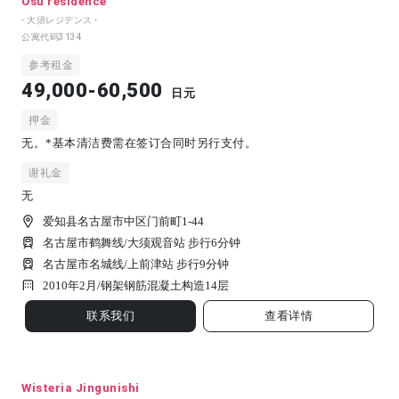
Osu residence
- 大須レジデンス -
公寓代码
3134
参考租金
49,000-60,500
日元
押金
无。*基本清洁费需在签订合同时另行支付。
谢礼金
无
爱知县名古屋市中区门前町1-44
名古屋市鹤舞线/大须观音站 步行6分钟
名古屋市名城线/上前津站 步行9分钟
2010年2月/
钢架钢筋混凝土构造
14
层
联系我们
查看详情
Wisteria Jingunishi