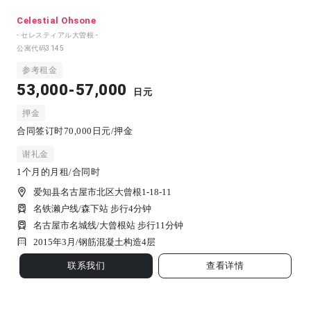
Celestial Ohsone
- セレスティアル大曽根 -
公寓代码
3145
参考租金
53,000-57,000
日元
押金
合同签订时70,000日元/押金
谢礼金
1个月的月租/合同时
爱知县名古屋市北区大曾根1-18-11
名铁濑户线/森下站 步行4分钟
名古屋市名城线/大曾根站 步行11分钟
2015年3月/
钢筋混凝土构造
4
层
联系我们
查看详情