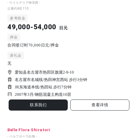
- ウイステリア神宮西 -
公寓代码
3110
参考租金
49,000-54,000
日元
押金
合同签订时70,000日元/押金
谢礼金
无
爱知县名古屋市热田区旗屋2-9-10
名古屋市名城线/热田神宫西站 步行3分钟
JR东海道本线/热田站 步行7分钟
2007年3月/
钢筋混凝土构造
10
层
联系我们
查看详情
Belle Flora Shiratori
- ベルフローラ白鳥 -