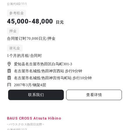
公寓代码
3111
参考租金
45,000-48,000
日元
押金
合同签订时70,000日元/押金
谢礼金
1个月的月租/合同时
爱知县名古屋市热田区白鸟町301-3
名古屋市名城线/热田神宫西站 步行9分钟
名古屋市名城线/热田神宫传马町站 步行10分钟
2007年3月/
钢架
4
层
联系我们
查看详情
BAUS CROSS Atsuta Hibino
- バウスクロス熱田日比野 -
公寓代码
3112