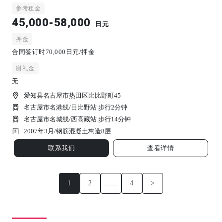
参考租金
45,000-58,000
日元
押金
合同签订时70,000日元/押金
谢礼金
无
爱知县名古屋市热田区比比野町45
名古屋市名港线/日比野站 步行2分钟
名古屋市名城线/西高藏站 步行14分钟
2007年3月/
钢筋混凝土构造
8
层
联系我们
查看详情
1
2
……
4
>