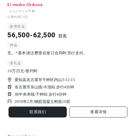
El medio Chikusa
- エルメディオ千種 -
公寓代码
3155
参考租金
56,500-62,500
日元
押金
无。*基本清洁费需在签订合同时另行支付。
谢礼金
10万日元/签约时
爱知县名古屋市千种区内山3-12-15
名古屋市东山线/今池站 步行4分钟
JR中央本线/千种站 步行4分钟
2019年2月/
钢筋混凝土构造
10
层
联系我们
查看详情