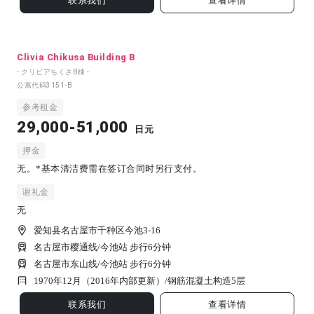
联系我们
查看详情
Clivia Chikusa Building B
- クリビアちくさB棟 -
公寓代码
3151-B
参考租金
29,000-51,000
日元
押金
无。*基本清洁费需在签订合同时另行支付。
谢礼金
无
爱知县名古屋市千种区今池3-16
名古屋市樱通线/今池站 步行6分钟
名古屋市东山线/今池站 步行6分钟
1970年12月（2016年内部更新）/
钢筋混凝土构造
5
层
联系我们
查看详情