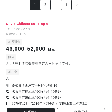
1
2
……
4
>
Clivia Chikusa Building A
- クリビアちくさA棟 -
公寓代码
3151-A
参考租金
43,000-52,000
日元
押金
无。*基本清洁费需在签订合同时另行支付。
谢礼金
无
爱知县名古屋市千种区今池3-16
名古屋市樱通线/今池站 步行6分钟
名古屋市东山线/今池站 步行6分钟
1970年12月（2016年内部更新）/
钢筋混凝土构造
3
层