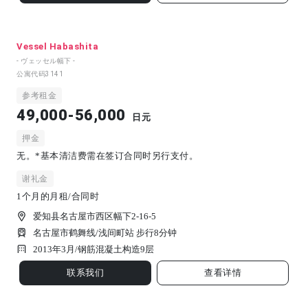
Vessel Habashita
- ヴェッセル幅下 -
公寓代码
3141
参考租金
49,000-56,000
日元
押金
无。*基本清洁费需在签订合同时另行支付。
谢礼金
1个月的月租/合同时
爱知县名古屋市西区幅下2-16-5
名古屋市鹤舞线/浅间町站 步行8分钟
2013年3月/
钢筋混凝土构造
9
层
联系我们
查看详情