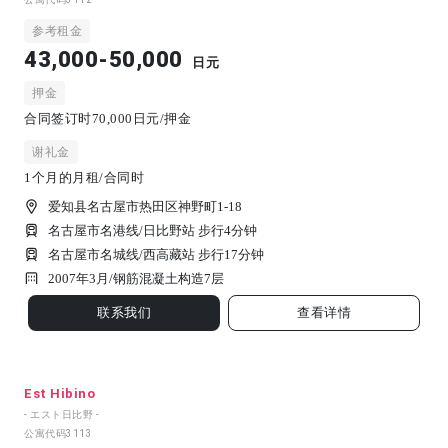
参考租金
43,000-50,000
日元
押金
合同签订时70,000日元/押金
谢礼金
1个月的月租/合同时
爱知县名古屋市热田区神野町1-18
名古屋市名港线/日比野站 步行4分钟
名古屋市名城线/西高藏站 步行17分钟
2007年3月/
钢筋混凝土构造
7
层
联系我们
查看详情
Est Hibino
- エスト日比野 -
公寓代码
3113