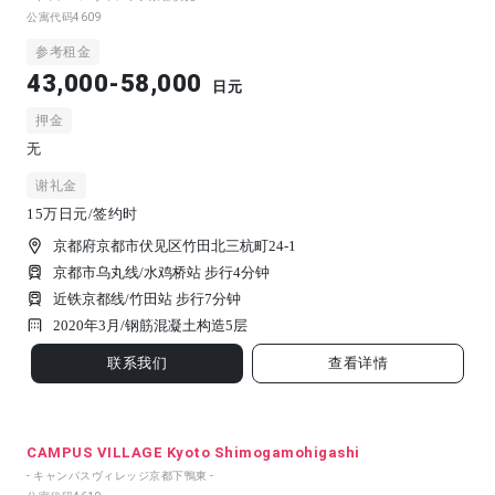
公寓代码
4609
参考租金
43,000-58,000
日元
押金
无
谢礼金
15万日元/签约时
京都府京都市伏见区竹田北三杭町24-1
京都市乌丸线/水鸡桥站 步行4分钟
近铁京都线/竹田站 步行7分钟
2020年3月/
钢筋混凝土构造
5
层
联系我们
查看详情
CAMPUS VILLAGE Kyoto Shimogamohigashi
- キャンパスヴィレッジ京都下鴨東 -