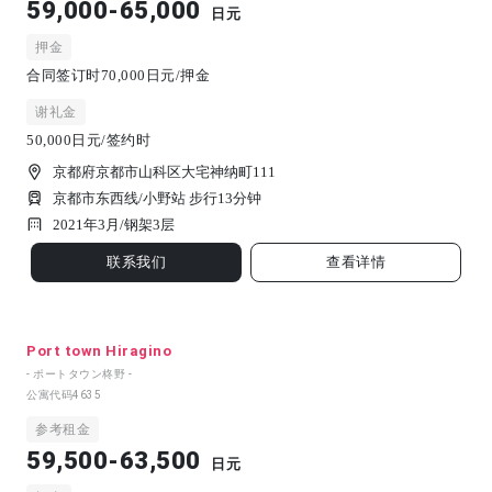
59,000-65,000
日元
押金
合同签订时70,000日元/押金
谢礼金
50,000日元/签约时
京都府京都市山科区大宅神纳町111
京都市东西线/小野站 步行13分钟
2021年3月/
钢架
3
层
联系我们
查看详情
Port town Hiragino
- ポートタウン柊野 -
公寓代码
4635
参考租金
59,500-63,500
日元