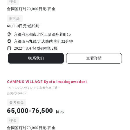
押金
合同签订时70,000日元/押金
谢礼金
60,000日元/签约时
京都府京都市北区上贺茂舟着町15
京都市乌丸线/北大路站 步行32分钟
2022年3月/
轻质钢框架
2
层
联系我们
查看详情
CAMPUS VILLAGE Kyoto Imadegawadori
- キャンパスヴィレッジ京都今出川通 -
公寓代码
4637
参考租金
65,000-76,500
日元
押金
合同签订时70,000日元/押金