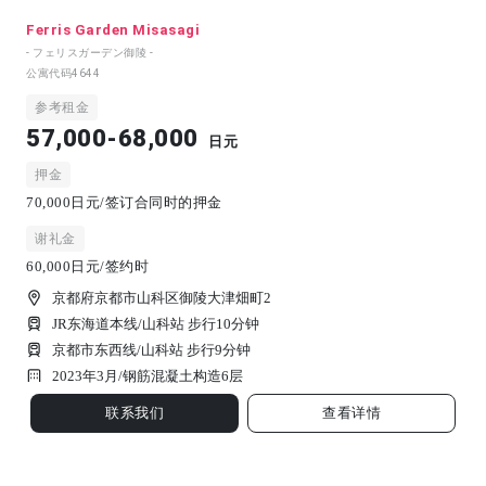
Ferris Garden Misasagi
- フェリスガーデン御陵 -
公寓代码
4644
参考租金
57,000-68,000
日元
押金
70,000日元/签订合同时的押金
谢礼金
60,000日元/签约时
京都府京都市山科区御陵大津畑町2
JR东海道本线/山科站 步行10分钟
京都市东西线/山科站 步行9分钟
2023年3月/
钢筋混凝土构造
6
层
联系我们
查看详情