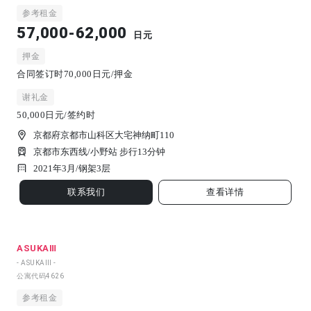
参考租金
57,000-62,000
日元
押金
合同签订时70,000日元/押金
谢礼金
50,000日元/签约时
京都府京都市山科区大宅神纳町110
京都市东西线/小野站 步行13分钟
2021年3月/
钢架
3
层
联系我们
查看详情
ASUKAⅢ
- ASUKAⅢ -
公寓代码
4626
参考租金