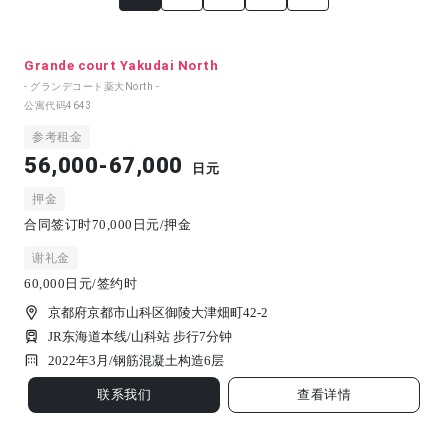
Grande court Yakudai North
- グランデコート薬大North -
公寓代码
4643
参考租金
56,000-67,000
日元
押金
合同签订时70,000日元/押金
谢礼金
60,000日元/签约时
京都府京都市山科区御陵大津畑町42-2
JR东海道本线/山科站 步行7分钟
2022年3月/
钢筋混凝土构造
6
层
联系我们
查看详情