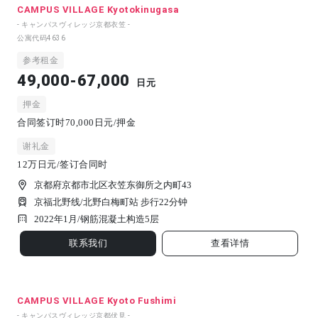
CAMPUS VILLAGE Kyotokinugasa
- キャンパスヴィレッジ京都衣笠 -
公寓代码
4636
参考租金
49,000-67,000
日元
押金
合同签订时70,000日元/押金
谢礼金
12万日元/签订合同时
京都府京都市北区衣笠东御所之内町43
京福北野线/北野白梅町站 步行22分钟
2022年1月/
钢筋混凝土构造
5
层
联系我们
查看详情
CAMPUS VILLAGE Kyoto Fushimi
- キャンパスヴィレッジ京都伏見 -