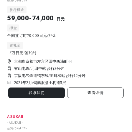
公寓代码
4619
参考租金
59,000-74,000
日元
押金
合同签订时70,000日元/押金
谢礼金
15万日元/签约时
京都府京都市左京区田中西浦町44
睿山电铁/元田中站 步行3分钟
京阪电气铁道鸭东线/出町柳站 步行12分钟
2021年2月/
钢筋混凝土构造
5
层
联系我们
查看详情
ASUKAⅡ
- ASUKAⅡ -
公寓代码
4625