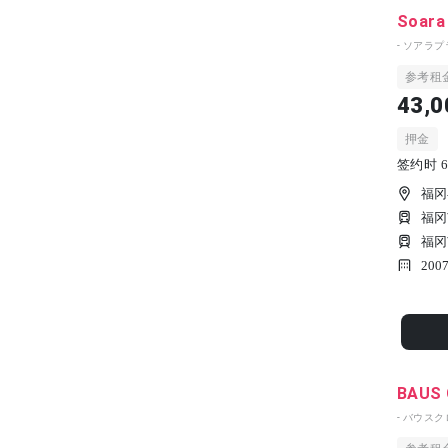
Soara
- ソアラプ
参考租
43,0
押金
签约时 6
福冈
福冈
福冈
200
BAUS 
- バウスク