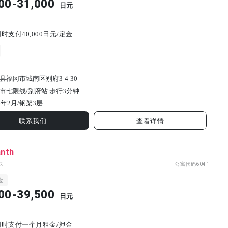
00-31,000
日元
时支付40,000日元/定金
县福冈市城南区别府3-4-30
市七隈线/别府站 步行3分钟
6年2月/
钢架
3
层
联系我们
查看详情
nth
 -
公寓代码
6041
金
00-39,500
日元
同时支付一个月租金/押金