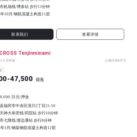
市机场线/博多站 步行13分钟
4年10月/
钢筋混凝土构造
11
层
联系我们
查看详情
CROSS Tenjinminami
ロス天神南 -
公寓代码
6010
金
00-47,500
日元
0,000 日元/押金
县福冈市中央区清川2丁目21-16
天神大牟田线/药院站 步行10分钟
市七隈线/渡边通站 步行8分钟
4年3月/
钢架钢筋混凝土构造
12
层