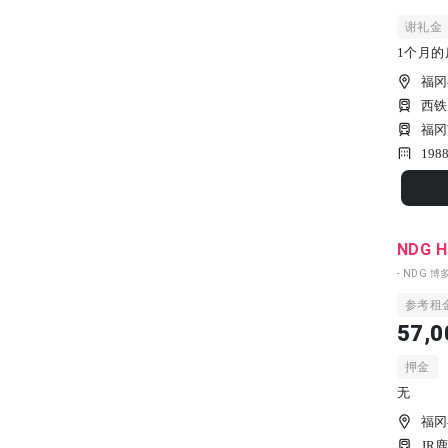
谢礼金
1个月的
福冈
西铁
福冈
198
NDG H
- NDG 博多
参考租
57,0
押金
无
福冈
JR