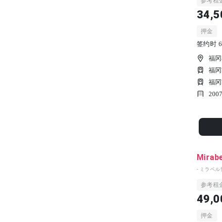
参考租
34,5
押金
签约时 6
福冈
福冈
福冈
200
Mirab
- ミラベル
参考租
49,0
押金