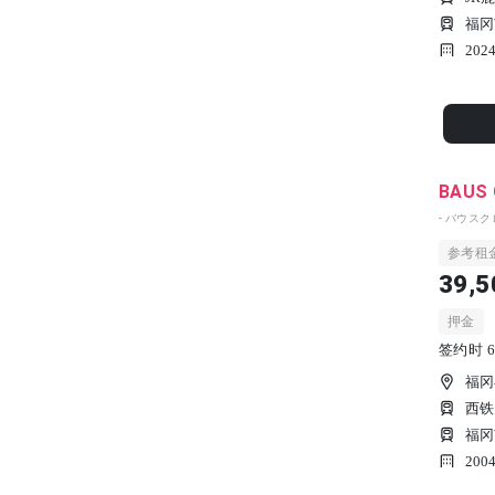
福冈
202
BAUS 
- バウスク
参考租
39,5
押金
签约时 6
福冈
西铁
福冈
200