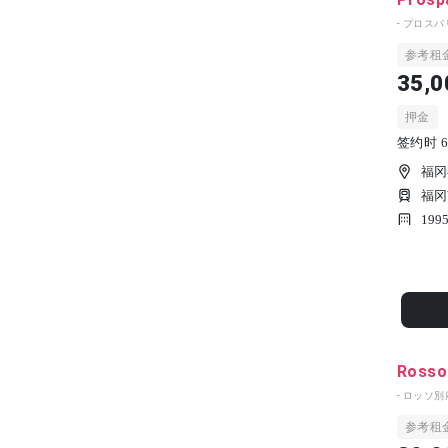
- プロスパ
参考租
35,0
押金
签约时 6
福冈
福冈
199
Rosso
- ロッソ別府
参考租