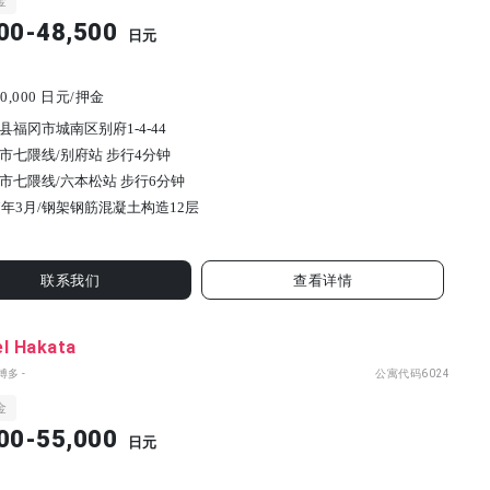
金
00-48,500
日元
0,000 日元/押金
县福冈市城南区别府1-4-44
市七隈线/别府站 步行4分钟
市七隈线/六本松站 步行6分钟
7年3月/
钢架钢筋混凝土构造
12
层
联系我们
查看详情
el Hakata
博多 -
公寓代码
6024
金
00-55,000
日元