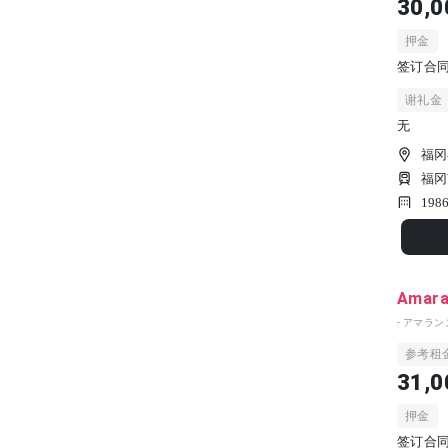
30,0
押金
签订合同
谢礼金
无
福冈
福冈
198
Amara
- アマランス
参考租
31,0
押金
签订合