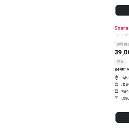
Soara
- ソアラプ
参考租
39,0
押金
签约时 6
福冈
JR
福冈
19