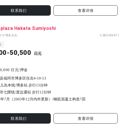
联系我们
查看详情
 plaza Hakata Sumiyoshi
ラザ博多住吉 -
公寓代码
6011
金
00-50,500
日元
0,000 日元/押金
县福冈市博多区住吉4-10-13
鹿儿岛本线/博多站 步行15分钟
市七隈线/渡边通站 步行12分钟
86年7月（2003年12月内外更新）/
钢筋混凝土构造
7
层
联系我们
查看详情