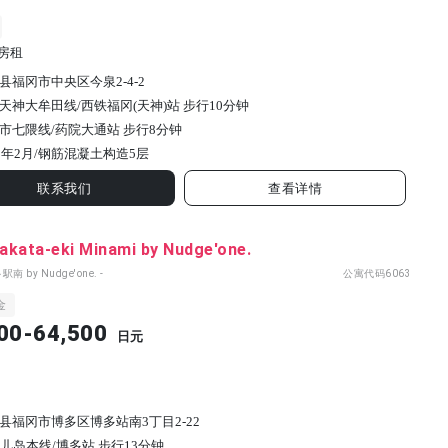
房租
县福冈市中央区今泉2-4-2
天神大牟田线/西铁福冈(天神)站 步行10分钟
市七隈线/药院大通站 步行8分钟
8年2月/
钢筋混凝土构造
5
层
联系我们
查看详情
akata-eki Minami by Nudge'one.
駅南 by Nudge'one. -
公寓代码
6063
金
00-64,500
日元
县福冈市博多区博多站南3丁目2-22
鹿儿岛本线/博多站 步行13分钟