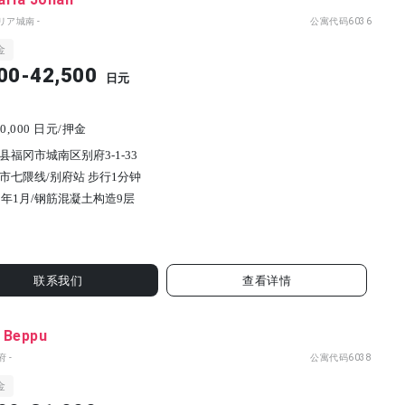
リア城南 -
公寓代码
6036
金
00-42,500
日元
0,000 日元/押金
县福冈市城南区别府3-1-33
市七隈线/别府站 步行1分钟
5年1月/
钢筋混凝土构造
9
层
联系我们
查看详情
 Beppu
 -
公寓代码
6038
金