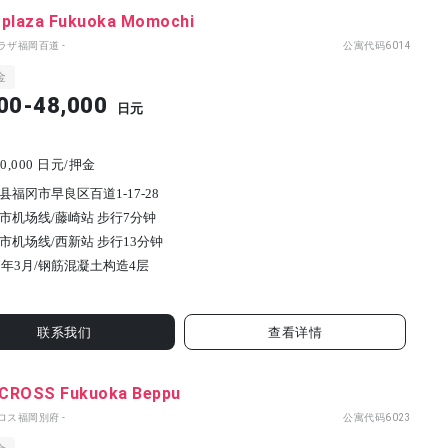
 plaza Fukuoka Momochi
ラザ福岡百道 -
公寓代码
6014
金
00-48,000
日元
0,000 日元/押金
县福冈市早良区百道1-17-28
市机场线/藤崎站 步行7分钟
市机场线/西新站 步行13分钟
7年3月/
钢筋混凝土构造
4
层
联系我们
查看详情
CROSS Fukuoka Beppu
ロス福岡別府 -
公寓代码
6023