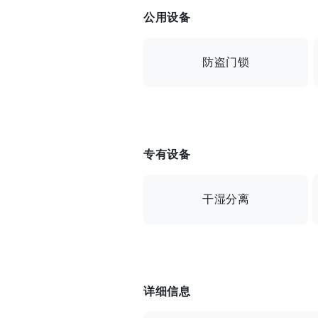
公用设备
防盗门锁
可连接互联网 / 自动锁 / 带监视器
专有设备
干湿分离
IH 电磁炉 / 加热马桶 / 独立卫生
详细信息