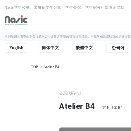
Nasic学生公寓、带餐食学生公寓、学生会馆、学生宿舍租赁查询网站
本网站用于发布由本公司及本公司合作方管理的租赁住宅信息。不是学校直接经营的学校宿舍
English
简体中文
繁體中文
한국어
TOP
Atelier B4
公寓代码
4528
Atelier B4
- アトリエB4 -