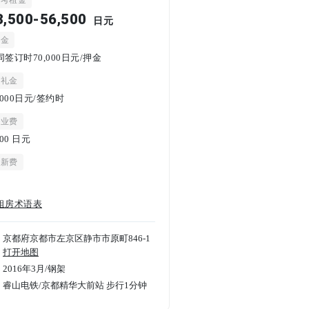
参考租金
3,500-56,500
日元
押金
同签订时70,000日元/押金
谢礼金
,000日元/签约时
物业费
000
日元
更新费
租房术语表
京都府京都市左京区静市市原町846-1
打开地图
2016年3月
/
钢架
睿山电铁/京都精华大前站 步行1分钟