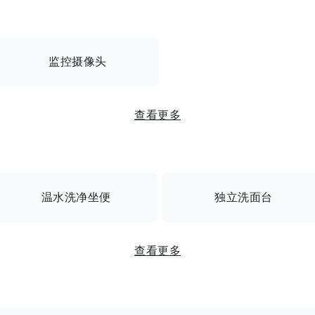
监控摄像头
的自动锁 / 安全摄像头 / 自行车停放处 / 城市煤气
查看更多
温水洗净坐便
独立洗面台
间 / 独立盥洗室 / 空调 / 带监控的对讲机 / 室内洗衣机空间
查看更多