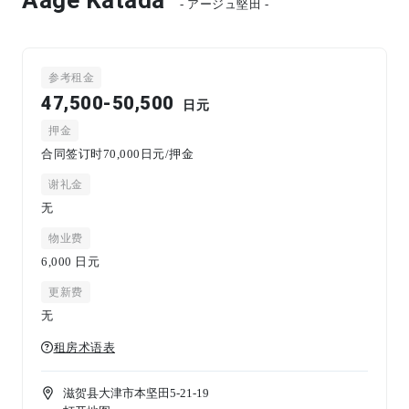
- アージュ堅田 -
参考租金
47,500-50,500
日元
押金
合同签订时70,000日元/押金
谢礼金
无
物业费
6,000
日元
更新费
无
租房术语表
滋贺县大津市本坚田5-21-19