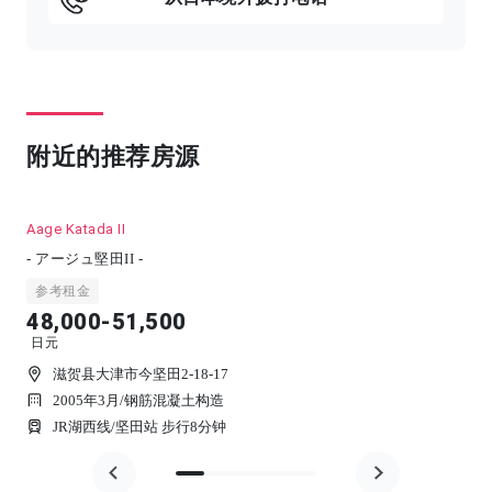
附近的推荐房源
Aage Katada II
- アージュ堅田II -
参考租金
48,000-51,500
日元
滋贺县大津市今坚田2-18-17
2005年3月
/
钢筋混凝土构造
JR湖西线/坚田站 步行8分钟