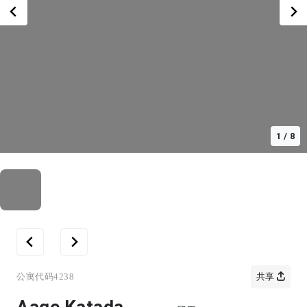
1
/
8
公寓代码
4238
共享
Aage Katada