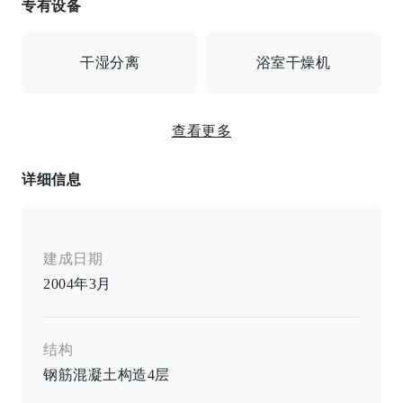
专有设备
提供互联网连接/自动锁/安全摄像头/送货箱
干湿分离
浴室干燥机
查看更多
温水洗净坐便
详细信息
浴室吹风机/温水坐浴盆/独立卫生间/空调/室内洗衣机储
藏室
建成日期
2004年3月
结构
钢筋混凝土构造
4
层