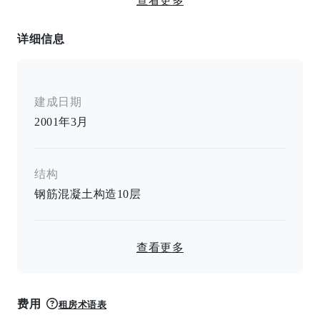
查看更多
温水洗净坐便
详细信息
IH烹饪加热器/浴室烘干机/加热马桶座圈/独立浴缸和卫
生间/空调/带显示器的对讲机/室内洗衣机位
建成日期
2001年3月
结构
钢筋混凝土构造
10
层
查看更多
费用
租房术语表