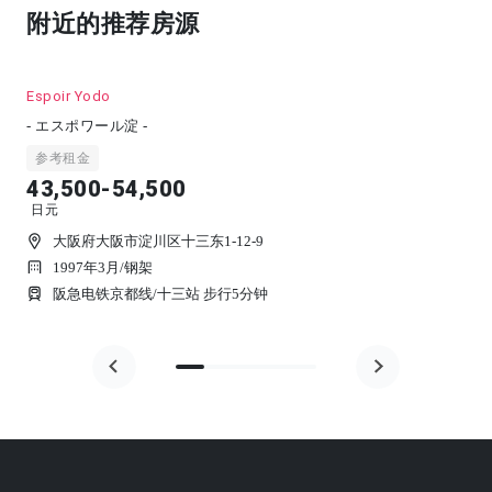
附近的推荐房源
Espoir Yodo
- エスポワール淀 -
参考租金
43,500-54,500
日元
大阪府大阪市淀川区十三东1-12-9
1997年3月
/
钢架
阪急电铁京都线/十三站 步行5分钟