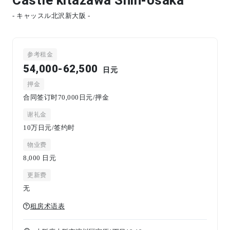
- キャッスル北沢新大阪 -
参考租金
54,000-62,500
日元
押金
合同签订时70,000日元/押金
谢礼金
10万日元/签约时
物业费
8,000
日元
更新费
无
租房术语表