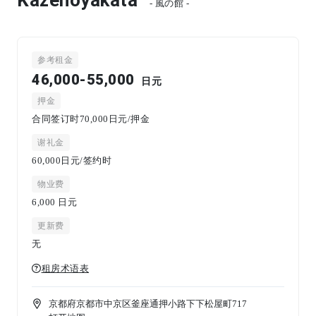
- 風の館 -
参考租金
46,000-55,000
日元
押金
合同签订时70,000日元/押金
谢礼金
60,000日元/签约时
物业费
6,000
日元
更新费
无
租房术语表
京都府京都市中京区釜座通押小路下下松屋町717