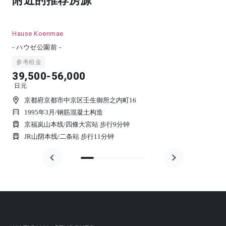
附近的推荐房源
Hause Koenmae
- ハウゼ公園前 -
参考租金
39,500-56,000
日元
京都府京都市中京区壬生御所之内町16
1995年3月
/
钢筋混凝土构造
京福岚山本线/四條大宮站 步行9分钟
JR山阴本线/二条站 步行11分钟