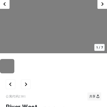
1
/
7
公寓代码
2381
共享
River West