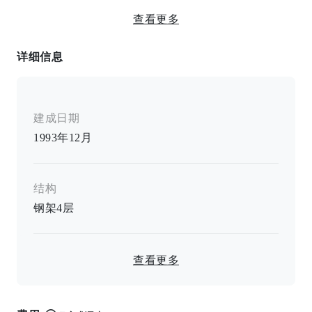
附煤气炉 / 两眼炉 / 浴室 / 卫生间 / 温水坐便器 / 浴室 /
查看更多
空调 / 家电 / 冰箱 / 照明设备 / 衣柜 / 鞋盒 / 室内洗衣机
储藏室 / 阳台
详细信息
建成日期
1993年12月
结构
钢架
4
层
查看更多