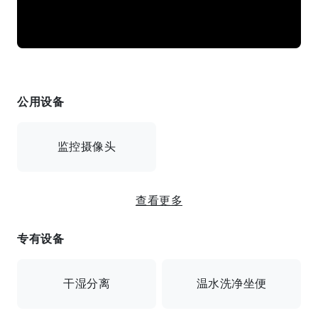
公用设备
监控摄像头
提供网络连接/安全摄像头/自行车停放处/摩托车停放处
查看更多
专有设备
干湿分离
温水洗净坐便