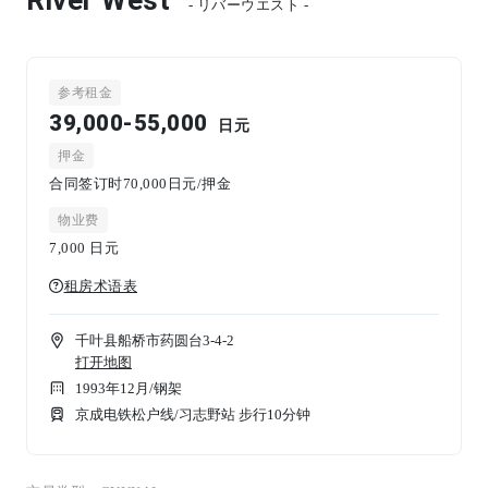
- リバーウエスト -
参考租金
39,000-55,000
日元
押金
合同签订时70,000日元/押金
物业费
7,000
日元
租房术语表
千叶县船桥市药圆台3-4-2
打开地图
1993年12月
/
钢架
京成电铁松户线/习志野站 步行10分钟