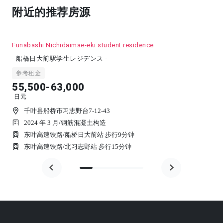
附近的推荐房源
Funabashi Nichidaimae-eki student residence
- 船橋日大前駅学生レジデンス -
参考租金
55,500-63,000
日元
千叶县船桥市习志野台7-12-43
2024 年 3 月
/
钢筋混凝土构造
东叶高速铁路/船桥日大前站 步行9分钟
东叶高速铁路/北习志野站 步行15分钟