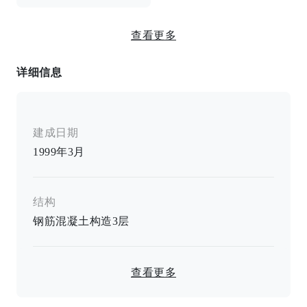
B/T独立房间/空调/室内洗衣机储藏室
查看更多
详细信息
建成日期
1999年3月
结构
钢筋混凝土构造
3
层
查看更多