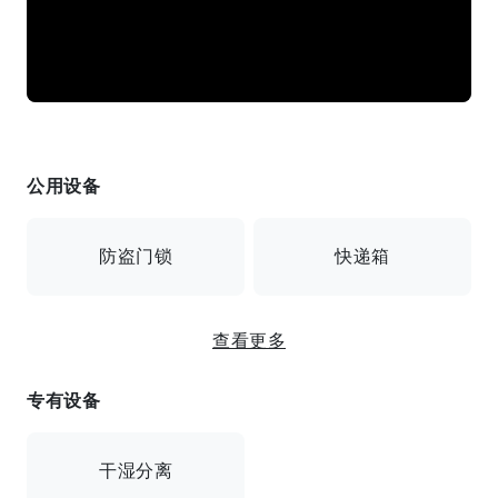
公用设备
防盗门锁
快递箱
查看更多
监控摄像头
专有设备
提供互联网连接 / 带监视器自动锁 / 安全摄像头 / 送货
箱
干湿分离