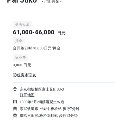
- パル壽光 -
参考租金
61,000-66,000
日元
押金
合同签订时70,000日元/押金
物业费
9,000
日元
租房术语表
东京都板桥区富士见町33-3
打开地图
1999年3月
/
钢筋混凝土构造
东武铁道东上线/中板桥站 步行7分钟
都营三田线/板桥本町站 步行15分钟