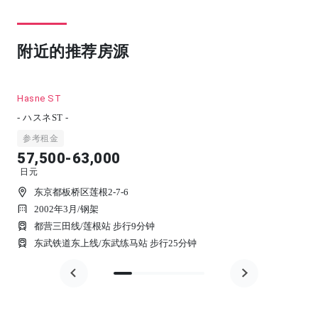
附近的推荐房源
Hasne ST
- ハスネST -
参考租金
57,500-63,000
日元
东京都板桥区莲根2-7-6
2002年3月
/
钢架
都营三田线/莲根站 步行9分钟
东武铁道东上线/东武练马站 步行25分钟