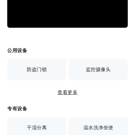
公用设备
防盗门锁
监控摄像头
提供网络连接 / 自动锁 / 安全摄像头 / 自行车停车场
查看更多
专有设备
干湿分离
温水洗净坐便