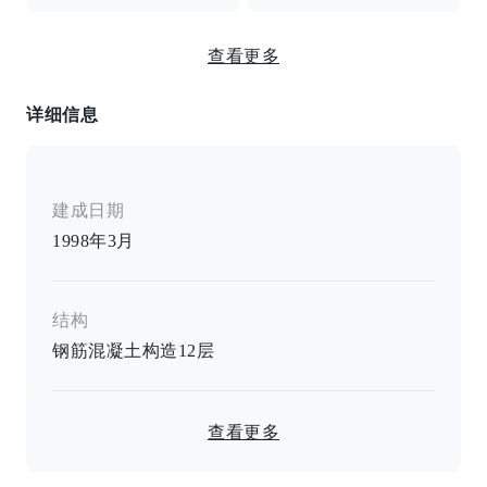
IH烹饪加热器/单眼炉灶/加热马桶座圈/独立浴缸和卫生
查看更多
间/空调/可视对讲机/室内洗衣机位
详细信息
建成日期
1998年3月
结构
钢筋混凝土构造
12
层
查看更多