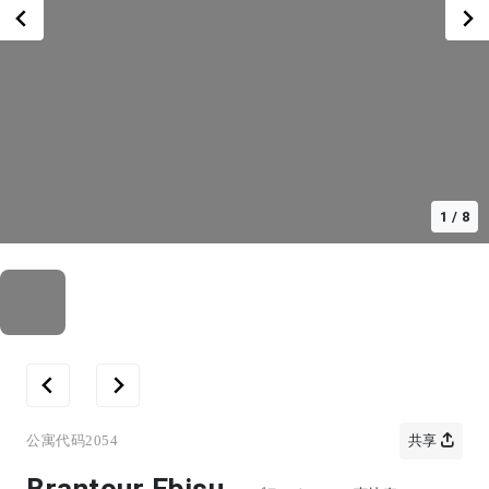
1
/
8
公寓代码
2054
共享
Brantour Ebisu