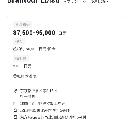
- ブラントゥール恵比寿 -
参考租金
87,500-95,000
日元
押金
签约时 60,000 日元/押金
物业费
9,000
日元
租房术语表
东京都涩谷区东3-15-4
打开地图
1998年3月
/
钢筋混凝土构造
JR山手线/惠比寿站 步行5分钟
东京Metro日比谷线/惠比寿站 步行5分钟