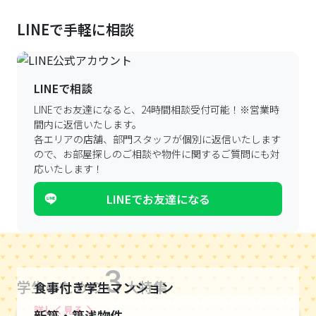
LINEで手軽に相談
LINEで相談
LINEでお友達になると、24時間相談受付可能！
※営業時
間内に返信いたします。
各エリアの店舗、部門スタッフが個別に返信いたします
ので、
お部屋探しのご相談や物件に関するご質問にも対
応いたします！
LINEでお友達になる
3
学生のための
大特集
食事付き学生マンション
詳しく見る
新築・築浅物件