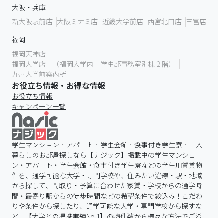
大阪・兵庫
新大阪駅前店
大阪ミナミ店
近畿大学前店
西宮北口店
三宮店
福岡
福岡天神店
福岡大学店 （福岡大学内 学生部事務室別棟２階）
九州大学前案内所
お役立ち情報・お得な情報
お役立ち情報
キャンペーン一覧
学生マンション・アパート・学生会館・食事付き学生寮・一人
暮らしのお部屋探しなら【ナジック】掲載中の学生マンショ
ン・アパート・学生会館・食事付き学生寮などの学生用賃貸物
件を、通学可能な大学・専門学校や、住みたい沿線・駅・地域
から探して、間取り・予算に合わせた家賃・学校からの通学時
間・最寄り駅からの徒歩時間などの希望条件で絞込み！こだわ
りや条件から探したり、通学可能な大学・専門学校から探すな
ど、【大学との提携実績No.1】の物件数から様々な方法でご希