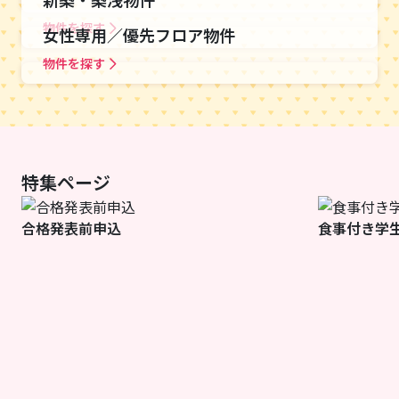
物件を探す
女性専用／優先フロア物件
物件を探す
特集ページ
合格発表前申込
食事付き学