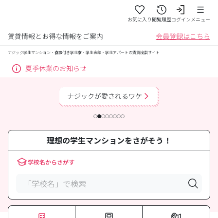
お気に入り
閲覧履歴
ログイン
メニュー
賃貸情報とお得な情報をご案内
会員登録はこちら
ナジック学生マンション・食事付き学生寮・学生会館・学生アパートの賃貸検索サイト
夏季休業のお知らせ
ジックが愛されるワケ
学生生活を
理想の学生マンションをさがそう！
学校名からさがす
「学校名」で検索