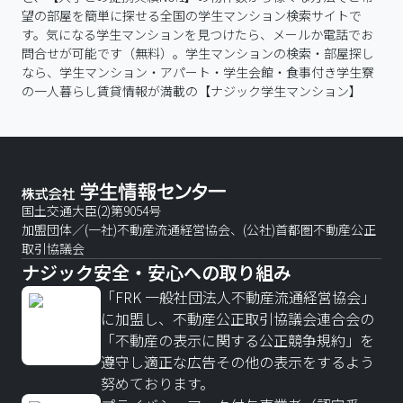
望の部屋を簡単に探せる全国の学生マンション検索サイトで
す。気になる学生マンションを見つけたら、メールか電話でお
問合せが可能です（無料）。学生マンションの検索・部屋探し
なら、学生マンション・アパート・学生会館・食事付き学生寮
の一人暮らし賃貸情報が満載の【ナジック学生マンション】
国土交通大臣(2)第9054号
加盟団体／(一社)不動産流通経営協会、(公社)首都圏不動産公正
取引協議会
ナジック安全・安心への取り組み
「FRK 一般社団法人不動産流通経営協会」
に加盟し、不動産公正取引協議会連合会の
「不動産の表示に関する公正競争規約」を
遵守し適正な広告その他の表示をするよう
努めております。