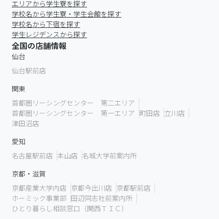
エリアから学生寮を探す
学校名から学生寮・学生会館を探す
学校名から下宿を探す
学生レジデンスから探す
全国の店舗情報
仙台
仙台駅前店
関東
首都圏リーシングセンター 第二エリア
首都圏リーシングセンター 第一エリア
町田店
立川店
津田沼店
愛知
名古屋駅前店
本山店
名城大学前案内所
京都・滋賀
京都産業大学内店
京都今出川店
京都駅前店
ホーミック事業部
田辺同志社前案内所
ひとり暮らし相談窓口（関西ＴＩＣ）