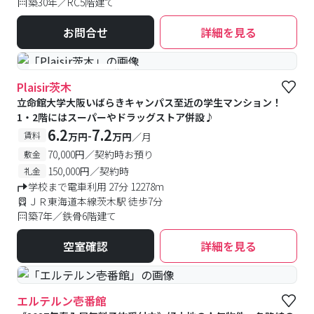
築30年／RC5階建て
お問合せ
詳細を見る
#予約受付中
#空室待ち
Plaisir茨木
立命館大学大阪いばらきキャンパス至近の学生マンション！
1・2階にはスーパーやドラッグストア併設♪
6.2
7.2
-
賃料
万円
万円
／月
70,000円／契約時お預り
敷金
150,000円／契約時
礼金
学校まで電車利用 27分 12278m
ＪＲ東海道本線茨木駅 徒歩7分
築7年／鉄骨6階建て
空室確認
詳細を見る
エルテルン壱番館