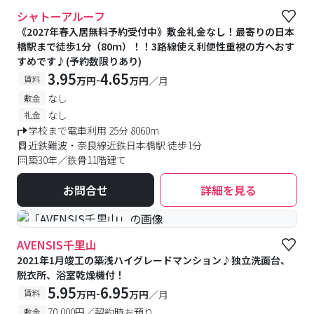
シャトーアルーフ
《2027年春入居無料予約受付中》敷金礼金なし！最寄りの日本
橋駅まで徒歩1分（80ｍ）！！3路線使え利便性重視の方へおす
すめです♪(予約数限りあり)
3.95
4.65
-
賃料
万円
万円
／月
なし
敷金
なし
礼金
学校まで電車利用 25分 8060m
近鉄難波・奈良線近鉄日本橋駅 徒歩1分
築30年／鉄骨11階建て
お問合せ
詳細を見る
#予約受付中
#空室待ち
AVENSIS千里山
2021年1月竣工の築浅ハイグレードマンション♪独立洗面台、
脱衣所、浴室乾燥機付！
5.95
6.95
-
賃料
万円
万円
／月
70,000円／契約時お預り
敷金