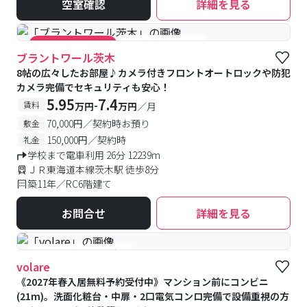
空室確認
詳細を見る
#女性優先フロアあり
#キャンペーン実施中
ブラントワール茨木
8帖の広々したお部屋♪カメラ付きフロントオートロックや防犯
カメラ完備でセキュリティも安心！
5.95
7.4
-
賃料
万円
万円
／月
70,000円／契約時お預り
敷金
150,000円／契約時
礼金
学校まで電車利用 26分 12239m
ＪＲ東海道本線茨木駅 徒歩8分
築11年／RC6階建て
お問合せ
詳細を見る
#予約受付中
#空室待ち
volare
《2027年春入居無料予約受付中》マンション前にコンビニ
(21m)。洗面化粧台・中扉・2口電気コンロ完備で設備重視の方