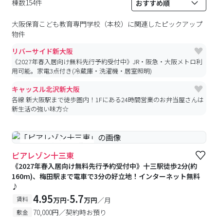
棟数154件
大阪保育こども教育専門学校（本校）
に関連したピックアップ
物件
リバーサイド新大阪
《2027年春入居向け無料先行予約受付中》JR・阪急・大阪メトロ利
用可能。家電3点付き(冷蔵庫・洗濯機・居室照明)
キャッスル北沢新大阪
各線 新大阪駅まで徒歩圏内！1Fにある24時間営業のお弁当屋さんは
新生活の強い味方☆
#予約受付中
#空室待ち
ピアレゾン十三東
《2027年春入居向け無料先行予約受付中》十三駅徒歩2分(約
160m)、梅田駅まで電車で3分の好立地！インターネット無料
♪
4.95
5.7
-
賃料
万円
万円
／月
70,000円／契約時お預り
敷金