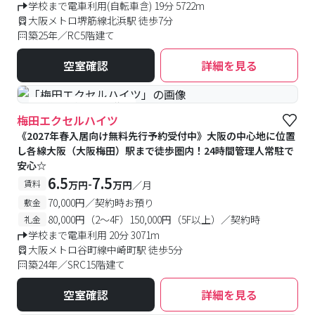
学校まで電車利用(自転車含) 19分 5722m
大阪メトロ堺筋線北浜駅 徒歩7分
築25年／RC5階建て
空室確認
詳細を見る
#予約受付中
#空室待ち
梅田エクセルハイツ
《2027年春入居向け無料先行予約受付中》大阪の中心地に位置
し各線大阪（大阪梅田）駅まで徒歩圏内！24時間管理人常駐で
安心☆
6.5
7.5
-
賃料
万円
万円
／月
70,000円／契約時お預り
敷金
80,000円（2～4F）150,000円（5F以上）／契約時
礼金
学校まで電車利用 20分 3071m
大阪メトロ谷町線中崎町駅 徒歩5分
築24年／SRC15階建て
空室確認
詳細を見る