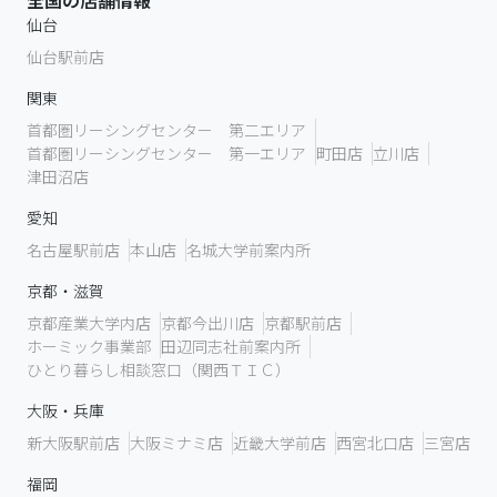
全国の店舗情報
仙台
仙台駅前店
関東
首都圏リーシングセンター 第二エリア
首都圏リーシングセンター 第一エリア
町田店
立川店
津田沼店
愛知
名古屋駅前店
本山店
名城大学前案内所
京都・滋賀
京都産業大学内店
京都今出川店
京都駅前店
ホーミック事業部
田辺同志社前案内所
ひとり暮らし相談窓口（関西ＴＩＣ）
大阪・兵庫
新大阪駅前店
大阪ミナミ店
近畿大学前店
西宮北口店
三宮店
福岡