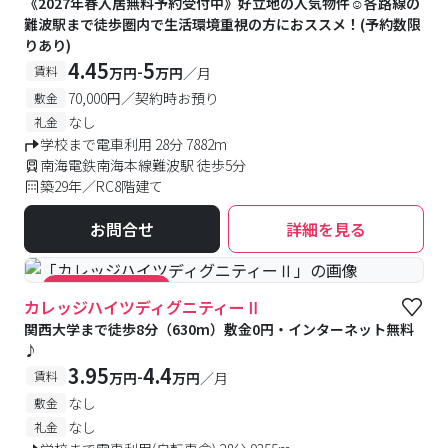
《2027年春入居無料予約受付中》好立地の人気物件☺各路線の
難波駅まで徒歩圏内で生活環境重視の方におススメ！(予約数限
りあり)
4.45
5
-
賃料
万円
万円
／月
70,000円／契約時お預り
敷金
なし
礼金
学校まで電車利用 28分 7882m
南海電鉄南海本線難波駅 徒歩5分
築29年／RC8階建て
お問合せ
詳細を見る
#キャンペーン実施中
カレッジハイツディグニティーⅡ
関西大学まで徒歩8分（630m）敷金0円・インターネット無料
♪
3.95
4.4
-
賃料
万円
万円
／月
なし
敷金
なし
礼金