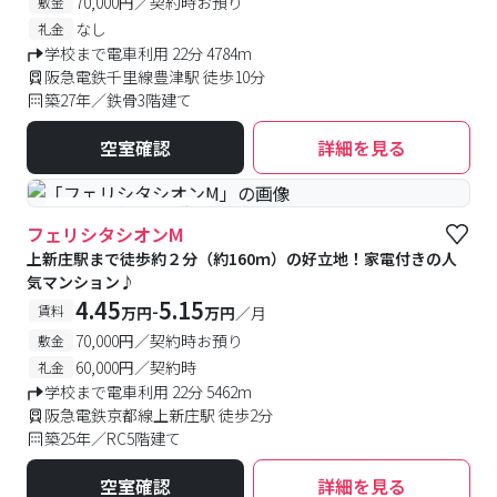
70,000円／契約時お預り
敷金
なし
礼金
学校まで電車利用 22分 4784m
阪急電鉄千里線豊津駅 徒歩10分
築27年／鉄骨3階建て
空室確認
詳細を見る
#予約受付中
#空室待ち
フェリシタシオンM
上新庄駅まで徒歩約２分（約160ｍ）の好立地！家電付きの人
気マンション♪
4.45
5.15
-
賃料
万円
万円
／月
70,000円／契約時お預り
敷金
60,000円／契約時
礼金
学校まで電車利用 22分 5462m
阪急電鉄京都線上新庄駅 徒歩2分
築25年／RC5階建て
空室確認
詳細を見る