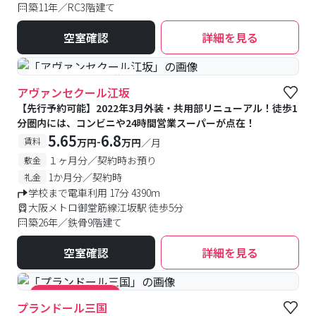
築11年／RC3階建て
空室確認
詳細を見る
#予約受付中
#空室待ち
アヴァンセクール江坂
【先行予約可能】2022年3月外装・共用部リニューアル！徒歩1
分圏内には、コンビニや24時間営業スーパーが点在！
5.65
6.8
-
賃料
万円
万円
／月
１ヶ月分／契約時お預り
敷金
1か月分／契約時
礼金
学校まで電車利用 17分 4390m
大阪メトロ御堂筋線江坂駅 徒歩5分
築26年／鉄骨9階建て
空室確認
詳細を見る
#キャンペーン実施中
プランドール三国