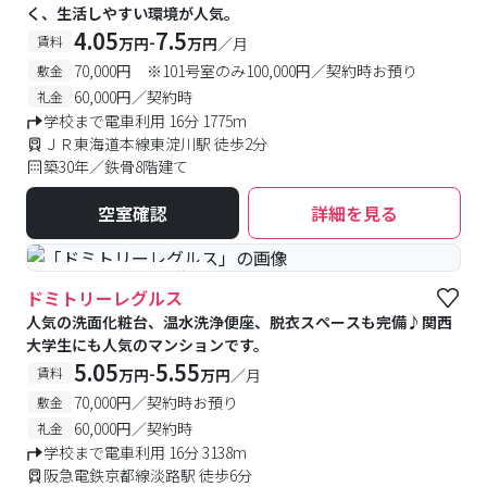
く、生活しやすい環境が人気。
4.05
7.5
-
賃料
万円
万円
／月
70,000円 ※101号室のみ100,000円／契約時お預り
敷金
60,000円／契約時
礼金
学校まで電車利用 16分 1775m
ＪＲ東海道本線東淀川駅 徒歩2分
築30年／鉄骨8階建て
空室確認
詳細を見る
#予約受付中
#空室待ち
ドミトリーレグルス
人気の洗面化粧台、温水洗浄便座、脱衣スペースも完備♪関西
大学生にも人気のマンションです。
5.05
5.55
-
賃料
万円
万円
／月
70,000円／契約時お預り
敷金
60,000円／契約時
礼金
学校まで電車利用 16分 3138m
阪急電鉄京都線淡路駅 徒歩6分