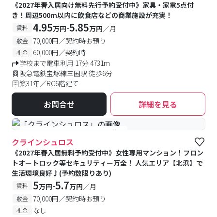
《2027年春入居向け無料先行予約受付中》家具・家電5点付
き！周辺500m以内に飲食店などの商業施設が充実！
4.95
5.85
-
賃料
万円
万円
／月
70,000円／契約時お預り
敷金
60,000円／契約時
礼金
学校まで電車利用 17分 4731m
阪急電鉄宝塚線三国駅 徒歩6分
築31年／RC6階建て
お問合せ
詳細を見る
#女性専用
#予約受付中
#空室待ち
クラインシュロス
《2027年春入居無料予約受付中》女性専用マンション！フロン
トオートロック等セキュリティー万全！ 人気エリア【北浜】で
生活環境良好♪(予約数限りあり)
5
5.7
-
賃料
万円
万円
／月
70,000円／契約時お預り
敷金
なし
礼金