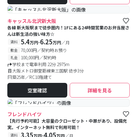
#予約受付中
#空室待ち
キャッスル北沢新大阪
各線 新大阪駅まで徒歩圏内！1Fにある24時間営業のお弁当屋さ
んは新生活の強い味方☆
5.4
6.25
-
賃料
万円
万円
／月
70,000円／契約時お預り
敷金
100,000円／契約時
礼金
学校まで電車利用 22分 2975m
大阪メトロ御堂筋線東三国駅 徒歩3分
築25年／RC10階建て
空室確認
詳細を見る
#予約受付中
#空室待ち
フレンドハイツ
【先行予約可能】大容量のクローゼット・中扉があり、設備充
実。インターネット無料で利用可能！
3.35
4.05
-
賃料
万円
万円
／月