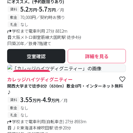
にオススメ。(予約数限りあり)
5.2
5.7
-
賃料
万円
万円
／月
70,000円／契約時お預り
敷金
なし
礼金
学校まで電車利用 27分 8812m
大阪メトロ御堂筋線大国町駅 徒歩4分
築20年／鉄骨7階建て
空室確認
詳細を見る
#キャンペーン実施中
カレッジハイツディグニティー
関西大学まで徒歩8分（630m）敷金0円・インターネット無料
♪
3.55
4.9
-
賃料
万円
万円
／月
なし
敷金
なし
礼金
学校まで電車利用(自転車含) 27分 8933m
ＪＲ東海道本線吹田駅 徒歩20分