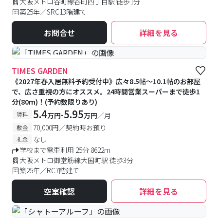
大阪メトロ谷町線谷町四丁目駅 徒歩1分
築25年／SRC13階建て
お問合せ
詳細を見る
#予約受付中
#空室待ち
TIMES GARDEN
《2027年春入居無料予約受付中》広々8.5帖～10.1帖のお部屋
で、広さ重視の方にオススメ。24時間営業スーパーまで徒歩1
分(80m)！(予約数限りあり)
5.4
5.95
-
賃料
万円
万円
／月
70,000円／契約時お預り
敷金
なし
礼金
学校まで電車利用 25分 8622m
大阪メトロ御堂筋線大国町駅 徒歩3分
築25年／RC7階建て
空室確認
詳細を見る