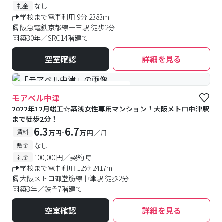
なし
礼金
学校まで電車利用 9分 2383m
阪急電鉄京都線十三駅 徒歩2分
築30年／SRC14階建て
空室確認
詳細を見る
#女性専用
#予約受付中
#空室待ち
モアベル中津
2022年12月竣工☆築浅女性専用マンション！大阪メトロ中津駅
まで徒歩2分！
6.3
6.7
-
賃料
万円
万円
／月
なし
敷金
100,000円／契約時
礼金
学校まで電車利用 12分 2417m
大阪メトロ御堂筋線中津駅 徒歩2分
築3年／鉄骨7階建て
空室確認
詳細を見る