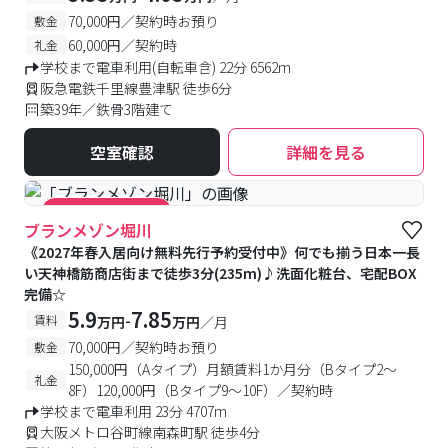
70,000円／契約時お預り
敷金
60,000円／契約時
礼金
学校まで電車利用(自転車含) 22分 6562m
阪急電鉄千里線豊津駅 徒歩6分
築39年／鉄骨3階建て
空室確認
詳細を見る
#キャンペーン実施中
ブランメゾン堀川
《2027年春入居向け無料先行予約受付中》何でも揃う日本一長
い天神橋筋商店街まで徒歩3分(235m)♪洗面化粧台、宅配BOX
完備☆
5.9
7.85
-
賃料
万円
万円
／月
70,000円／契約時お預り
敷金
150,000円（Aタイプ）月額賃料1か月分（Bタイプ2～
礼金
8F）120,000円（Bタイプ9～10F）／契約時
学校まで電車利用 23分 4707m
大阪メトロ谷町線南森町駅 徒歩4分