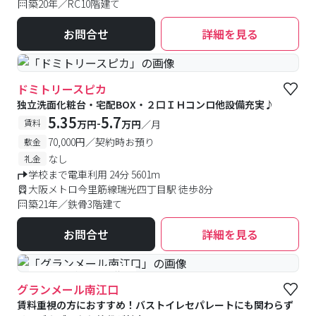
築20年／RC10階建て
お問合せ
詳細を見る
ドミトリースピカ
独立洗面化粧台・宅配BOX・２口ＩＨコンロ他設備充実♪
5.35
5.7
-
賃料
万円
万円
／月
70,000円／契約時お預り
敷金
なし
礼金
学校まで電車利用 24分 5601m
大阪メトロ今里筋線瑞光四丁目駅 徒歩8分
築21年／鉄骨3階建て
お問合せ
詳細を見る
#予約受付中
#空室待ち
グランメール南江口
賃料重視の方におすすめ！バストイレセパレートにも関わらず