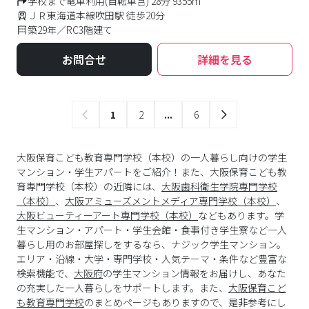
学校まで電車利用(自転車含) 28分 9355m
ＪＲ東海道本線吹田駅 徒歩20分
築29年／RC3階建て
お問合せ
詳細を見る
1
2
...
6
大阪保育こども教育専門学校（本校）の一人暮らし向けの学生
マンション・学生アパートをご紹介！また、大阪保育こども教
育専門学校（本校）の近隣には、
大阪歯科衛生学院専門学校
（本校）
、
大阪アミューズメントメディア専門学校（本校）
、
大阪ビューティーアート専門学校（本校）
などもあります。学
生マンション・アパート・学生会館・食事付き学生寮など一人
暮らし用のお部屋探しをするなら、ナジック学生マンション。
エリア・沿線・大学・専門学校・人気テーマ・条件など豊富な
検索機能で、
大阪府
の学生マンション情報をお届けし、あなた
の充実した一人暮らしをサポートします。また、
大阪保育こど
も教育専門学校
のまとめページもありますので、是非参考にし