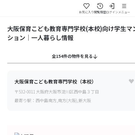
お気に入り
閲覧履歴
ログイン
メニュー
大阪保育こども教育専門学校(本校)向け学生マ
ション｜一人暮らし情報
全154件の物件を見る
大阪保育こども教育専門学校（本校）
〒
532-0011
大阪府大阪市淀川区西中島３丁目
最寄り駅：
西中島南方,南方(大阪),新大阪