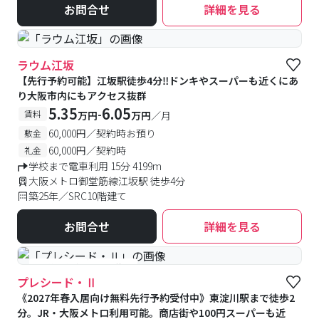
お問合せ
詳細を見る
ラウム江坂
【先行予約可能】江坂駅徒歩4分‼ドンキやスーパーも近くにあ
り大阪市内にもアクセス抜群
5.35
6.05
-
賃料
万円
万円
／月
60,000円／契約時お預り
敷金
60,000円／契約時
礼金
学校まで電車利用 15分 4199m
大阪メトロ御堂筋線江坂駅 徒歩4分
築25年／SRC10階建て
お問合せ
詳細を見る
#予約受付中
#空室待ち
プレシード・Ⅱ
《2027年春入居向け無料先行予約受付中》東淀川駅まで徒歩2
分。JR・大阪メトロ利用可能。商店街や100円スーパーも近