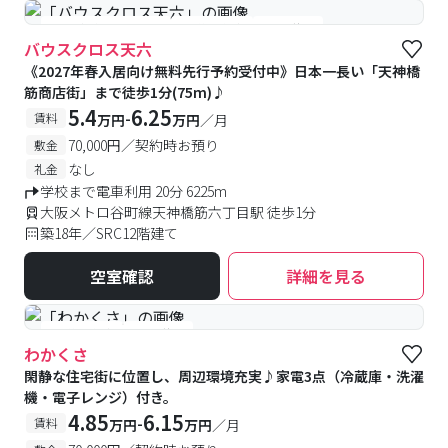
#女性優先フロアあり
#予約受付中
#空室待ち
バウスクロス天六
《2027年春入居向け無料先行予約受付中》日本一長い「天神橋
筋商店街」まで徒歩1分(75m)♪
5.4
6.25
-
賃料
万円
万円
／月
70,000円／契約時お預り
敷金
なし
礼金
学校まで電車利用 20分 6225m
大阪メトロ谷町線天神橋筋六丁目駅 徒歩1分
築18年／SRC12階建て
空室確認
詳細を見る
#予約受付中
#空室待ち
わかくさ
閑静な住宅街に位置し、周辺環境充実♪家電3点（冷蔵庫・洗濯
機・電子レンジ）付き。
4.85
6.15
-
賃料
万円
万円
／月