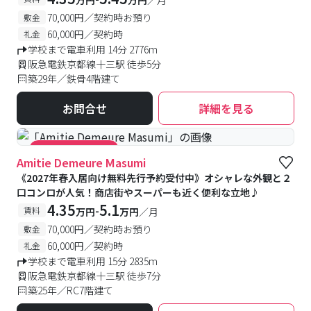
万円
万円
／月
70,000円／契約時お預り
敷金
60,000円／契約時
礼金
学校まで電車利用 14分 2776m
阪急電鉄京都線十三駅 徒歩5分
築29年／鉄骨4階建て
お問合せ
詳細を見る
#キャンペーン実施中
Amitie Demeure Masumi
《2027年春入居向け無料先行予約受付中》オシャレな外観と２
口コンロが人気！商店街やスーパーも近く便利な立地♪
4.35
5.1
-
賃料
万円
万円
／月
70,000円／契約時お預り
敷金
60,000円／契約時
礼金
学校まで電車利用 15分 2835m
阪急電鉄京都線十三駅 徒歩7分
築25年／RC7階建て