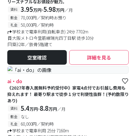
リーズナブルなお値段が魅力。
3.95
5.98
-
賃料
万円
万円
／月
70,000円／契約時お預り
敷金
50,000円／契約時
礼金
学校まで電車利用(自転車含) 24分 7702m
大阪メトロ今里筋線瑞光四丁目駅 徒歩10分
築32年／鉄骨5階建て
空室確認
詳細を見る
ai・do
《2027年春入居無料予約受付中》家電4点付でお引越し費用も
抑えれます！ 最寄り駅まで徒歩１分で利便性抜群！(予約数限り
あり)
5.4
8.8
-
賃料
万円
万円
／月
なし
敷金
60,000円／契約時
礼金
学校まで電車利用 25分 7160m