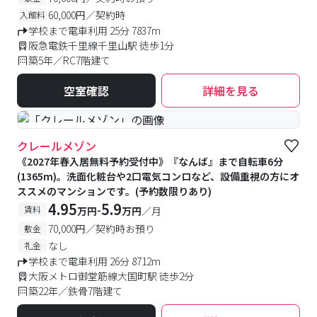
60,000円／契約時
入館料
学校まで電車利用 25分 7837m
阪急電鉄千里線千里山駅 徒歩1分
築5年／RC7階建て
空室確認
詳細を見る
#予約受付中
#空室待ち
クレールメゾン
《2027年春入居無料予約受付中》『なんば』まで自転車6分
(1365m)。洗面化粧台や2口電気コンロなど、設備重視の方にオ
ススメのマンションです。(予約数限りあり)
4.95
5.9
-
賃料
万円
万円
／月
70,000円／契約時お預り
敷金
なし
礼金
学校まで電車利用 26分 8712m
大阪メトロ御堂筋線大国町駅 徒歩2分
築22年／鉄骨7階建て