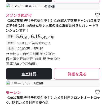
#予約受付中
#空室待ち
メゾンきぬかけ
《2027年度 先行予約受付中！》立命館大学衣笠キャンパスまで
徒歩4分(269m)の好立地♪人気の独立洗面台付きセパレートマ
ンションです！
5.6
6.15
-
賃料
万円
万円
／月
70,000円／契約時お預り
敷金
100,000円／契約時
礼金
学校まで自転車利用 9分 2200m
京福北野線北野白梅町駅 徒歩10分
築13年／RC2階建て
空室確認
詳細を見る
#予約受付中
#空室待ち
モーレン
《2027年度 先行予約受付中！》カメラ付きフロントオートロッ
ク、防犯カメラ付きで安心◎