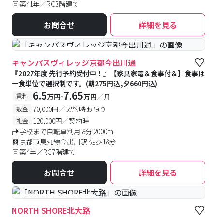
築41年／RC3階建て
お問合せ
詳細を見る
#食事付き
#女性専用フロアあり
キャンパスヴィレッジ京都今出川通
『2027年度 先行予約受付中！』【家具家電＆食事付＆】食事は
一食単位で選択制です。(朝275円込,夕660円込)
6.5
7.65
-
賃料
万円
万円
／月
70,000円／契約時お預り
敷金
120,000円／契約時
礼金
学校まで自転車利用 8分 2000m
京都市烏丸線今出川駅 徒歩18分
築4年／RC7階建て
お問合せ
詳細を見る
#予約受付中
#空室待ち
NORTH SHORE北大路