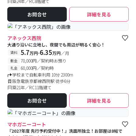
築24年／RC8階建て
お問合せ
詳細を見る
アネックス西院
大通り沿いに立地し、夜間でも周辺が明るく安心！
5.7
6.35
-
賃料
万円
万円
／月
70,000円／契約時お預り
敷金
60,000円／契約時
礼金
学校まで自転車利用 10分 2300m
阪急電鉄京都線西院駅 徒歩6分
築21年／RC11階建て
お問合せ
詳細を見る
マホガニーコート
『2027年度 先行予約受付中！』洗面所独立！お部屋は8帖で