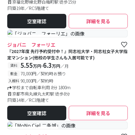
京福北野線北野白梅町駅 徒歩15分
築19年／RC5階建て
空室確認
詳細を見る
#予約受付中
#空室待ち
ジョバニ フォーリエ
『2027年度 先行予約受付中！』同志社大学・同志社女子大学指
定マンション(他校の学生さんも入居可能です)
5.55
6.3
-
賃料
万円
万円
／月
70,000円／契約時お預り
敷金
90,000円／契約時
入館料
学校まで自転車利用 8分 1800m
京都市烏丸線丸太町駅 徒歩8分
築14年／RC3階建て
空室確認
詳細を見る
#予約受付中
#空室待ち