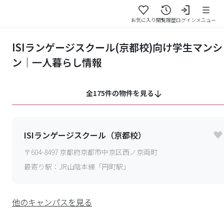
お気に入り
閲覧履歴
ログイン
メニュー
ISIランゲージスクール(京都校)向け学生マンシ
ン｜一人暮らし情報
全175件の物件を見る
ISIランゲージスクール（京都校）
〒
604-8497
京都府京都市中京区西ノ京両町
最寄り駅：
JR山陰本線「円町駅」
他のキャンパスを見る