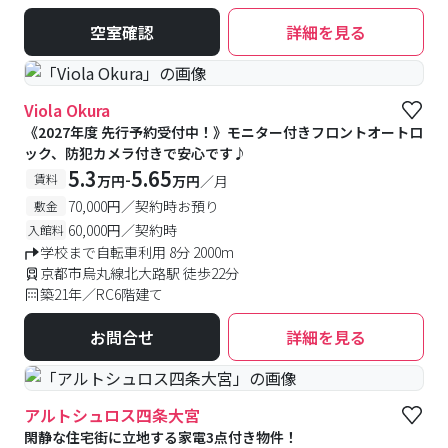
空室確認
詳細を見る
Viola Okura
《2027年度 先行予約受付中！》モニター付きフロントオートロ
ック、防犯カメラ付きで安心です♪
5.3
5.65
-
賃料
万円
万円
／月
70,000円／契約時お預り
敷金
60,000円／契約時
入館料
学校まで自転車利用 8分 2000m
京都市烏丸線北大路駅 徒歩22分
築21年／RC6階建て
お問合せ
詳細を見る
アルトシュロス四条大宮
閑静な住宅街に立地する家電3点付き物件！