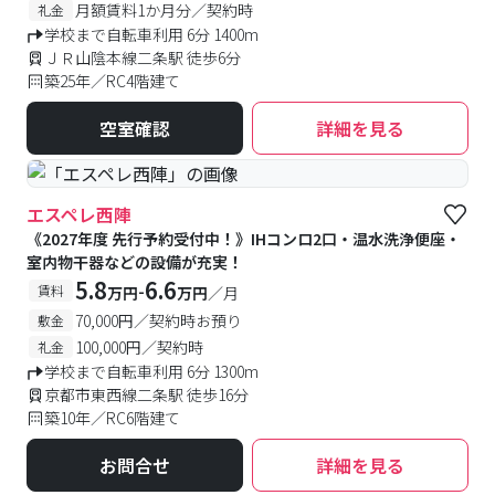
月額賃料1か月分／契約時
礼金
学校まで自転車利用 6分 1400m
ＪＲ山陰本線二条駅 徒歩6分
築25年／RC4階建て
空室確認
詳細を見る
エスペレ西陣
《2027年度 先行予約受付中！》IHコンロ2口・温水洗浄便座・
室内物干器などの設備が充実！
5.8
6.6
-
賃料
万円
万円
／月
70,000円／契約時お預り
敷金
100,000円／契約時
礼金
学校まで自転車利用 6分 1300m
京都市東西線二条駅 徒歩16分
築10年／RC6階建て
お問合せ
詳細を見る