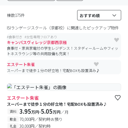
棟数175件
ISIランゲージスクール（京都校）
に関連したピックアップ物件
#
食事付き
#
女性専用フロアあり
キャンパスヴィレッジ京都西京極
食事付・家具家電付の学生レジデンス！スタディールームやフィッ
トネスラウンジ等の共用設備も充実！
エステート朱雀
スーパーまで徒歩１分の好立地！宅配BOXも設置済み♪
エステート朱雀
スーパーまで徒歩１分の好立地！宅配BOXも設置済み♪
3.95
5.05
-
賃料
万円
万円
／月
70,000円／契約時お預り
敷金
30,000円／契約時
礼金