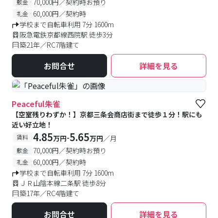
70,000円／契約時お預り
敷金
60,000円／契約時
礼金
学校まで自転車利用 7分 1600m
阪急電鉄京都線西院駅 徒歩3分
築21年／RC7階建て
お問合せ
詳細を見る
Peaceful朱雀
【空室残りわずか！】京都三条会商店街まで徒歩１分！駅にも
近い好立地！
4.85
5.65
-
賃料
万円
万円
／月
70,000円／契約時お預り
敷金
60,000円／契約時
礼金
学校まで自転車利用 7分 1600m
ＪＲ山陰本線二条駅 徒歩8分
築17年／RC4階建て
お問合せ
詳細を見る