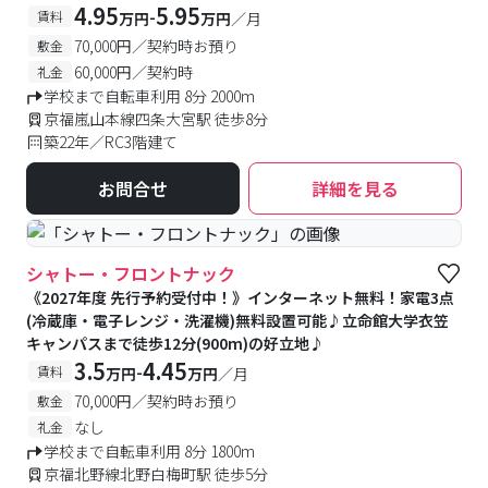
4.95
5.95
-
賃料
万円
万円
／月
70,000円／契約時お預り
敷金
60,000円／契約時
礼金
学校まで自転車利用 8分 2000m
京福嵐山本線四条大宮駅 徒歩8分
築22年／RC3階建て
お問合せ
詳細を見る
シャトー・フロントナック
《2027年度 先行予約受付中！》インターネット無料！家電3点
(冷蔵庫・電子レンジ・洗濯機)無料設置可能♪立命館大学衣笠
キャンパスまで徒歩12分(900m)の好立地♪
3.5
4.45
-
賃料
万円
万円
／月
70,000円／契約時お預り
敷金
なし
礼金
学校まで自転車利用 8分 1800m
京福北野線北野白梅町駅 徒歩5分