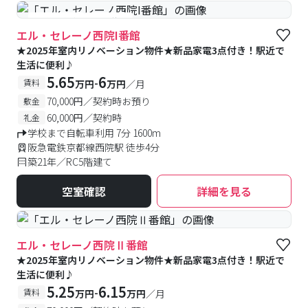
#予約受付中
#空室待ち
エル・セレーノ西院I番館
★2025年室内リノベーション物件★新品家電3点付き！駅近で
生活に便利♪
5.65
6
-
賃料
万円
万円
／月
70,000円／契約時お預り
敷金
60,000円／契約時
礼金
学校まで自転車利用 7分 1600m
阪急電鉄京都線西院駅 徒歩4分
築21年／RC5階建て
空室確認
詳細を見る
エル・セレーノ西院Ⅱ番館
★2025年室内リノベーション物件★新品家電3点付き！駅近で
生活に便利♪
5.25
6.15
-
賃料
万円
万円
／月