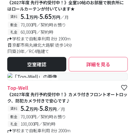
《2027年度 先行予約受付中！》全室10帖のお部屋で脱衣所に
はロールカーテンが付いています★
5.1
5.65
-
賃料
万円
万円
／月
70,000円／契約時お預り
敷金
60,000円／契約時
礼金
学校まで自転車利用 8分 1900m
京都市烏丸線北大路駅 徒歩14分
築19年／RC4階建て
空室確認
詳細を見る
#予約受付中
#空室待ち
Top-Well
《2027年度 先行予約受付中！》カメラ付きフロントオートロッ
ク、防犯カメラ付きで安心です♪
5.2
5.8
-
賃料
万円
万円
／月
70,000円／契約時お預り
敷金
100,000円／契約時
礼金
学校まで自転車利用 8分 2000m