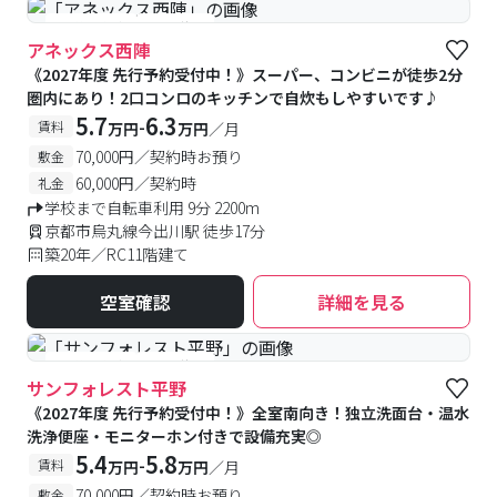
#予約受付中
#空室待ち
アネックス西陣
《2027年度 先行予約受付中！》スーパー、コンビニが徒歩2分
圏内にあり！2口コンロのキッチンで自炊もしやすいです♪
5.7
6.3
-
賃料
万円
万円
／月
70,000円／契約時お預り
敷金
60,000円／契約時
礼金
学校まで自転車利用 9分 2200m
京都市烏丸線今出川駅 徒歩17分
築20年／RC11階建て
空室確認
詳細を見る
#予約受付中
#空室待ち
サンフォレスト平野
《2027年度 先行予約受付中！》全室南向き！独立洗面台・温水
洗浄便座・モニターホン付きで設備充実◎
5.4
5.8
-
賃料
万円
万円
／月
70,000円／契約時お預り
敷金