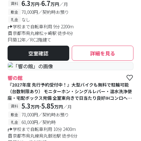
6.3
6.7
-
賃料
万円
万円
／月
70,000円／契約時お預り
敷金
なし
礼金
学校まで自転車利用 9分 2200m
京都市烏丸線松ヶ崎駅 徒歩4分
築12年／RC2階建て
空室確認
詳細を見る
響の館
『2027年度 先行予約受付中！』⼤型バイクも無料で駐輪可能
（台数制限あり） モニターホン・シングルレバー・温⽔洗浄便
座・宅配ボックス完備 全室東向きで⽇当たり良好IHコンロへリ
ニューアル！
5.3
5.85
-
賃料
万円
万円
／月
70,000円／契約時お預り
敷金
60,000円／契約時
礼金
学校まで自転車利用 10分 2400m
京都市烏丸線烏丸御池駅 徒歩6分