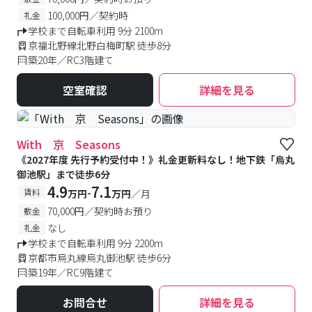
100,000円／契約時
礼金
学校まで自転車利用 9分 2100m
京福北野線北野白梅町駅 徒歩8分
築20年／RC3階建て
空室確認
詳細を見る
With 京 Seasons
《2027年度 先行予約受付中！》礼金更新料なし！地下鉄「烏丸
御池駅」まで徒歩6分
4.9
7.1
-
賃料
万円
万円
／月
70,000円／契約時お預り
敷金
なし
礼金
学校まで自転車利用 9分 2200m
京都市烏丸線烏丸御池駅 徒歩6分
築19年／RC9階建て
お問合せ
詳細を見る