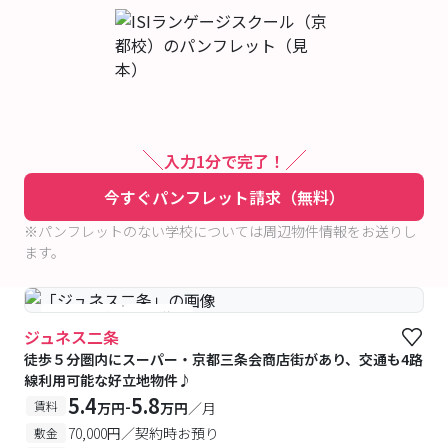
入力1分で完了！
今すぐパンフレット請求（無料）
※パンフレットのない学校については周辺物件情報をお送りし
ます。
#予約受付中
#空室待ち
ジュネス二条
徒歩５分圏内にスーパー・京都三条会商店街があり、交通も4路
線利用可能な好立地物件♪
5.4
5.8
-
賃料
万円
万円
／月
70,000円／契約時お預り
敷金