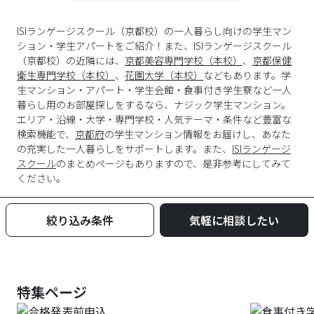
ISIランゲージスクール（京都校）の一人暮らし向けの学生マン
ション・学生アパートをご紹介！また、ISIランゲージスクール
（京都校）の近隣には、
京都美容専門学校（本校）
、
京都保健
衛生専門学校（本校）
、
花園大学（本校）
などもあります。学
生マンション・アパート・学生会館・食事付き学生寮など一人
暮らし用のお部屋探しをするなら、ナジック学生マンション。
エリア・沿線・大学・専門学校・人気テーマ・条件など豊富な
検索機能で、
京都府
の学生マンション情報をお届けし、あなた
の充実した一人暮らしをサポートします。また、
ISIランゲージ
スクール
のまとめページもありますので、是非参考にしてみて
ください。
絞り込み条件
気軽に相談したい
特集ページ