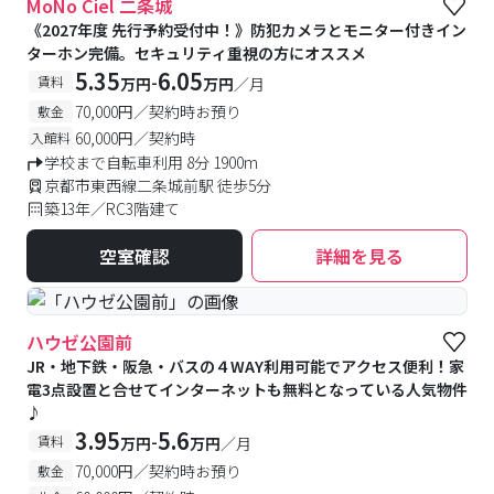
MoNo Ciel 二条城
《2027年度 先行予約受付中！》防犯カメラとモニター付きイン
ターホン完備。セキュリティ重視の方にオススメ
5.35
6.05
-
賃料
万円
万円
／月
70,000円／契約時お預り
敷金
60,000円／契約時
入館料
学校まで自転車利用 8分 1900m
京都市東西線二条城前駅 徒歩5分
築13年／RC3階建て
空室確認
詳細を見る
ハウゼ公園前
JR・地下鉄・阪急・バスの４WAY利用可能でアクセス便利！家
電3点設置と合せてインターネットも無料となっている人気物件
♪
3.95
5.6
-
賃料
万円
万円
／月
70,000円／契約時お預り
敷金