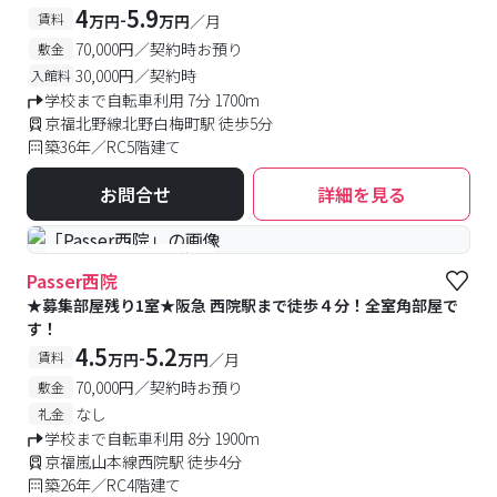
4
5.9
-
賃料
万円
万円
／月
70,000円／契約時お預り
敷金
30,000円／契約時
入館料
学校まで自転車利用 7分 1700m
京福北野線北野白梅町駅 徒歩5分
築36年／RC5階建て
お問合せ
詳細を見る
#予約受付中
#空室待ち
Passer西院
★募集部屋残り1室★阪急 西院駅まで徒歩４分！全室角部屋で
す！
4.5
5.2
-
賃料
万円
万円
／月
70,000円／契約時お預り
敷金
なし
礼金
学校まで自転車利用 8分 1900m
京福嵐山本線西院駅 徒歩4分
築26年／RC4階建て