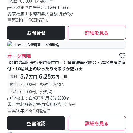
60,000円／契約時
礼金
学校まで自転車利用 8分 1900m
京福嵐山本線四条大宮駅 徒歩9分
築31年／RC5階建て
お問合せ
詳細を見る
#予約受付中
#空室待ち
オーク西陣
《2027年度 先行予約受付中！》全室洗面化粧台・温水洗浄便座
付・10帖以上のゆったり間取りが魅力★
5.7
6.25
-
賃料
万円
万円
／月
70,000円／契約時お預り
敷金
60,000円／契約時
礼金
学校まで自転車利用 8分 2000m
京福北野線北野白梅町駅 徒歩15分
築20年／RC10階建て
空室確認
詳細を見る