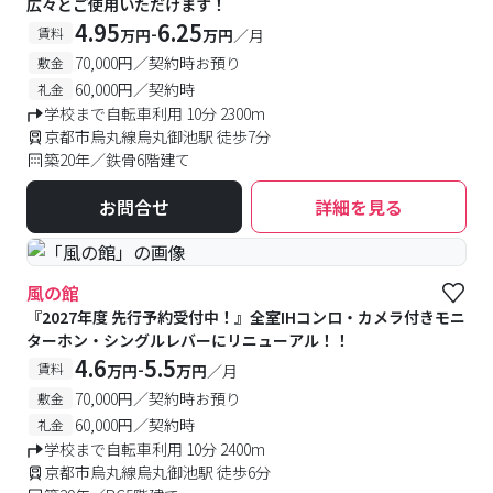
広々とご使用いただけます！
4.95
6.25
-
賃料
万円
万円
／月
70,000円／契約時お預り
敷金
60,000円／契約時
礼金
学校まで自転車利用 10分 2300m
京都市烏丸線烏丸御池駅 徒歩7分
築20年／鉄骨6階建て
お問合せ
詳細を見る
風の館
『2027年度 先行予約受付中！』全室IHコンロ・カメラ付きモニ
ターホン・シングルレバーにリニューアル！！
4.6
5.5
-
賃料
万円
万円
／月
70,000円／契約時お預り
敷金
60,000円／契約時
礼金
学校まで自転車利用 10分 2400m
京都市烏丸線烏丸御池駅 徒歩6分