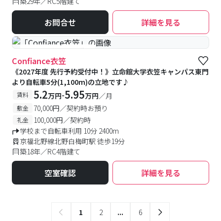
築29年／RC5階建て
お問合せ
詳細を見る
#予約受付中
#空室待ち
Confiance衣笠
《2027年度 先行予約受付中！》立命館大学衣笠キャンパス東門
より自転車5分(1,100m)の立地です♪
5.2
5.95
-
賃料
万円
万円
／月
70,000円／契約時お預り
敷金
100,000円／契約時
礼金
学校まで自転車利用 10分 2400m
京福北野線北野白梅町駅 徒歩19分
築18年／RC4階建て
空室確認
詳細を見る
1
2
...
6