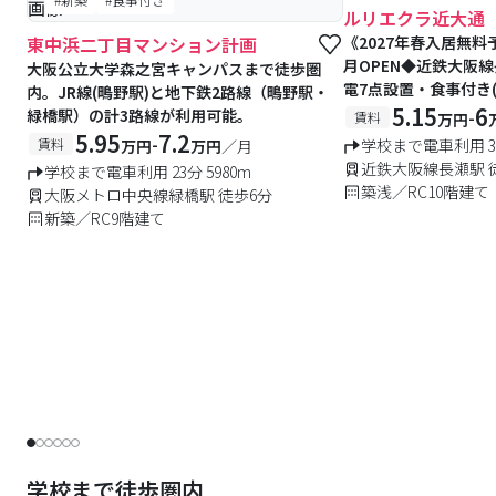
ルリエクラ近大通
東中浜二丁目マンション計画
《2027年春入居無料
月OPEN◆近鉄大阪
大阪公立大学森之宮キャンパスまで徒歩圏
電7点設置・食事付き(
内。JR線(鴫野駅)と地下鉄2路線（鴫野駅・
ーネット無料の築浅レ
5.15
6
緑橋駅）の計3路線が利用可能。
-
賃料
万円
あり)
5.95
7.2
-
賃料
学校まで電車利用 32
万円
万円
／月
近鉄大阪線長瀬駅 
学校まで電車利用 23分 5980m
築浅／RC10階建て
大阪メトロ中央線緑橋駅 徒歩6分
新築／RC9階建て
学校まで徒歩圏内