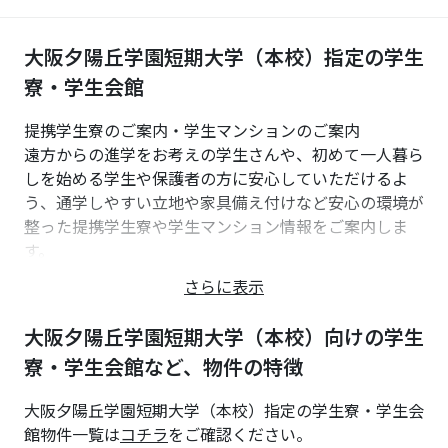
大阪夕陽丘学園短期大学（本校）指定の学生
寮・学生会館
提携学生寮のご案内・学生マンションのご案内
遠方からの進学をお考えの学生さんや、初めて一人暮ら
しを始める学生や保護者の方に安心していただけるよ
う、通学しやすい立地や家具備え付けなど安心の環境が
整った提携学生寮や学生マンション情報をご案内しま
す。
【提携学生寮の体験宿泊のお申し込み】
さらに表示
（株）共立メンテナンス
TEL:0120-805-103
大阪夕陽丘学園短期大学（本校）向けの学生
寮・学生会館など、物件の特徴
【学生マンションの体験宿泊のお申し込み】
UniLine（ユニライフ）大阪なんば店
大阪夕陽丘学園短期大学（本校）指定の学生寮・学生会
TEL:0120-481-830
館物件一覧は
コチラ
をご確認ください。
いくつか提携している仲介業者様があります。弊社もそ