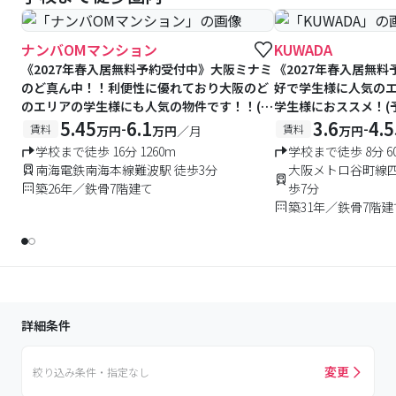
ナンバOMマンション
KUWADA
《2027年春入居無料予約受付中》大阪ミナミ
《2027年春入居無
のど真ん中！！利便性に優れており大阪のど
好で学生様に人気の
のエリアの学生様にも人気の物件です！！(予
学生様におススメ！(
約数限りあり)
5.45
6.1
3.6
4.5
-
-
賃料
賃料
万円
万円
／月
万円
学校まで徒歩 16分 1260m
学校まで徒歩 8分 6
南海電鉄南海本線難波駅 徒歩3分
大阪メトロ谷町線四
築26年／鉄骨7階建て
歩7分
築31年／鉄骨7階建
詳細条件
変更
絞り込み条件・指定なし