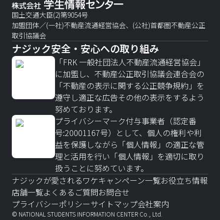
国土交通大臣(2)第9054号
加盟団体／(一社)不動産流通経営協会、(公社)首都圏不動産公正
取引協議会
ナジック安全・安心への取り組み
「FRK 一般社団法人不動産流通経営協会」
に加盟し、不動産公正取引協議会連合会の
「不動産の表示に関する公正競争規約」を
遵守し適正な広告その他の表示をするよう
努めております。
プライバシーマーク付与事業者（認定番
号:20001167号）として、個人の権利や利
益を保護しながら「個人情報」の適正な管
理と活用を行い「個人情報」を適切に取り
扱うことに努めています。
ナジックが愛されるワケ
キャンペーン一覧
お役立ち情報
店舗一覧
よくあるご質問
お問合せ
プライバシーポリシー
サイトマップ
会社案内
© NATIONAL STUDENTS INFORMATION CENTER Co., Ltd.