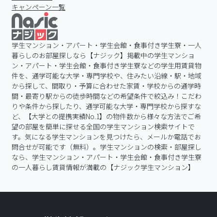
キャンペーン一覧
学生マンション・アパート・学生会館・食事付き学生寮・一人
暮らしのお部屋探しなら【ナジック】掲載中の学生マンショ
ン・アパート・学生会館・食事付き学生寮などの学生用賃貸物
件を、通学可能な大学・専門学校や、住みたい沿線・駅・地域
から探して、間取り・予算に合わせた家賃・学校からの通学時
間・最寄り駅からの徒歩時間などの希望条件で絞込み！こだわ
りや条件から探したり、通学可能な大学・専門学校から探すな
ど、【大学との提携実績No.1】の物件数から様々な方法でご希
望の部屋を簡単に探せる全国の学生マンション検索サイトで
す。気になる学生マンションを見つけたら、メールか電話でお
問合せが可能です（無料）。学生マンションの検索・部屋探し
なら、学生マンション・アパート・学生会館・食事付き学生寮
の一人暮らし賃貸情報が満載の【ナジック学生マンション】