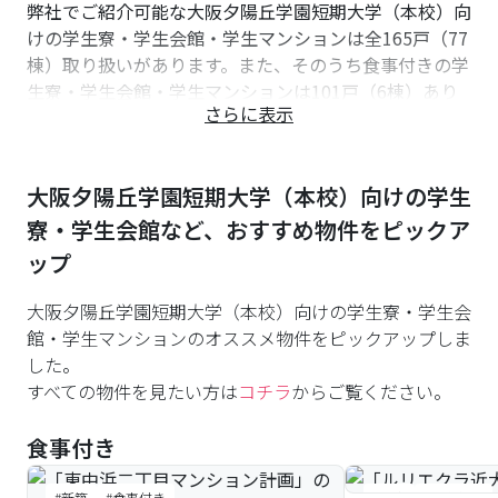
弊社でご紹介可能な大阪夕陽丘学園短期大学（本校）向
の一つです。大阪夕陽丘学園短期大学生向けの食事付き
けの学生寮・学生会館・学生マンションは全165戸（77
物件やオススメな物件を紹介しています。以下よりご参
棟）取り扱いがあります。また、そのうち食事付きの学
考ください。
生寮・学生会館・学生マンションは101戸（6棟）あり
さらに表示
ます。初めての一人暮らしは、食生活が不規則になりが
※参照：大阪夕陽丘学園短期大学公式HP（2023年5月
ちです。ナジックの食事付き学生マンションなら栄養バ
時点で確認できるデータです。参考程度にご確認くださ
ランスの整った安全でおいしい食事をご用意しておりま
い。）
大阪夕陽丘学園短期大学（本校）
向けの学生
す。
大阪夕陽丘学園短期大学（本校）への通学が便利な物件
寮・学生会館など、おすすめ物件をピックア
には、「オートロック付」の物件は162戸、「防犯カメ
ップ
ラ付」の物件は164戸、「女性専用」の物件は11戸、紹
介可能です。
大阪夕陽丘学園短期大学（本校）向けの学生寮・学生会
初めての一人暮らしでもご安心ください。セキュリティ
館・学生マンションのオススメ物件をピックアップしま
対策を行った物件を多数用意しております。
した。
大阪夕陽丘学園短期大学（本校）向けの物件紹介は主に
すべての物件を見たい方は
コチラ
からご覧ください。
大阪ミナミ店が誠意をもって担当します。大阪夕陽丘学
園短期大学（本校）への通学の予定の方、また検討中や
食事付き
住まいに関して初めてでお困りの学生様・親御様は是非
お気軽にご連絡/ご相談ください。
#新築
#食事付き
#築浅
#食事付き