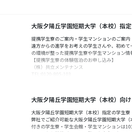
大阪夕陽丘学園短期大学（本校）指定
提携学生寮のご案内・学生マンションのご案内
遠方からの進学をお考えの学生さんや、初めて
の環境が整った提携学生寮や学生マンション情
【提携学生寮の体験宿泊のお申し込み】
（株）共立メンテナンス
TEL:0120-805-103
【学生マンションの体験宿泊のお申し込み】
UniLine（ユニライフ）大阪なんば店
大阪夕陽丘学園短期大学（本校）向け
TEL:0120-481-830
いくつか提携している仲介業者様があります。
大阪夕陽丘学園短期大学（本校）指定の学生寮
よりご参考ください。
弊社でご紹介可能な大阪夕陽丘学園短期大学（本
付きの学生寮・学生会館・学生マンションは1
※参照：大阪夕陽丘学園短期大学公式HP（20