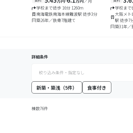
5.45
6.1
3.6
-
賃料
賃料
万円
万円
／月
件です！！(予約数限りあり)
り)
学校まで徒歩 16分 1260m
学校まで徒
南海電鉄南海本線難波駅 徒歩3分
大阪メト
築26年／鉄骨7階建て
駅 徒歩7
築31年／
詳細条件
絞り込み条件・指定なし
新築・築浅（5件）
食事付き
棟数76件