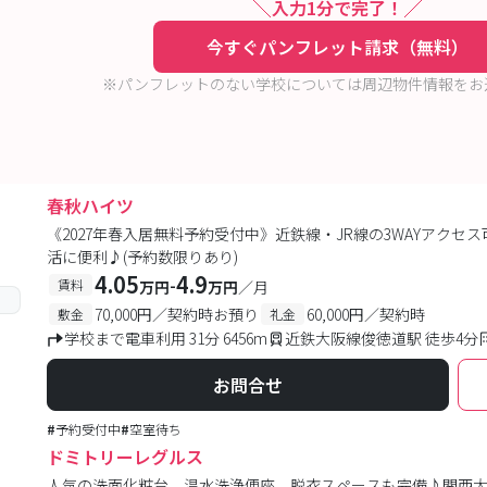
入力1分で完了！
今すぐパンフレット請求（無料）
※パンフレットのない学校については周辺物件情報をお
春秋ハイツ
《2027年春入居無料予約受付中》近鉄線・JR線の3WAYアク
活に便利♪(予約数限りあり)
4.05
4.9
-
賃料
万円
万円
／月
70,000円／契約時お預り
60,000円／契約時
敷金
礼金
学校まで電車利用 31分 6456m
近鉄大阪線俊徳道駅 徒歩4分
お問合せ
#
予約受付中
#
空室待ち
ドミトリーレグルス
人気の洗面化粧台、温水洗浄便座、脱衣スペースも完備♪関西