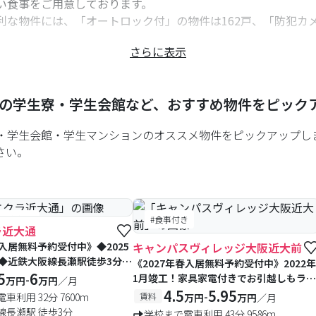
い食事をご用意しております。
な物件には、「オートロック付」の物件は162戸、「防犯カメ
さらに表示
ュリティ対策を行った物件を多数用意しております。
介は主に大阪ミナミ店が誠意をもって担当します。大阪夕陽丘
生様・親御様は是非お気軽にご連絡/ご相談ください。
の学生寮・学生会館など、おすすめ物件をピック
・学生会館・学生マンションのオススメ物件をピックアップし
さい。
#食事付き
#食事付き
ラ近大通
春入居無料予約受付中》◆2025
キャンパスヴィレッジ大阪近大前
N◆近鉄大阪線長瀬駅徒歩3分！
《2027年春入居無料予約受付中》2022年
設置・食事付き(選択制)・
5
6
1月竣工！家具家電付きでお引越しもラク
-
万円
万円
／月
ンターネット無料の築浅レジデ
ラク♪管理人日勤・インターネット無
4.5
5.95
-
車利用 32分 7600m
賃料
万円
万円
／月
数限りあり)
料・女性専用フロアあり♪(予約数限りあ
線長瀬駅 徒歩3分
学校まで電車利用 43分 9586m