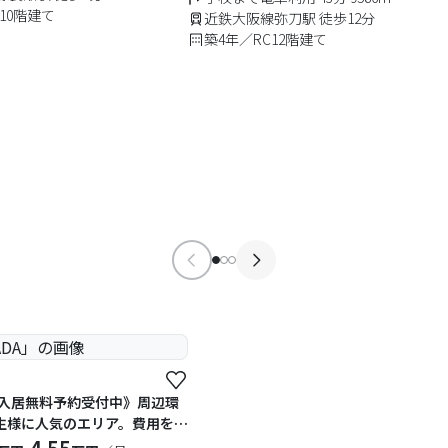
り)
10階建て
近鉄大阪線弥刀駅 徒歩12分
築4年／RC12階建て
春入居無料予約受付中》周辺環
生様に人気のエリア。費用を抑
様におススメ！(予約数限りあ