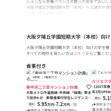
ションなら栄養バランスの整った安全でおいし
大阪夕陽丘学園短期大学（本校）への通学が便利
11戸、紹介可能です。
初めての一人暮らしでもご安心ください。セキ
大阪夕陽丘学園短期大学（本校）向けの物件紹
た検討中や住まいに関して初めてでお困りの学
大阪夕陽丘学園短期大学（本校）
向け
大阪夕陽丘学園短期大学（本校）向けの学生寮
すべての物件を見たい方は
コチラ
からご覧くだ
食事付き
#新築
#食事付き
#築浅
ルリエク
東中浜二丁目マンション計画
《2027年
年3月OPE
大阪メトロ今里筋線･中央線 「緑橋」駅ま
家具家電7点
5.1
で徒歩6 分 新築食事付学生レジデンスが
賃料
1Gbpsイ
竣工予定です。
5.95
7.2
-
賃料
学校まで電
万円
万円
／月
ンス。(予約
近鉄大阪
学校まで電車利用 23分 5980m