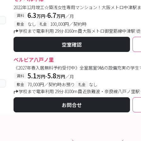
2022年12月竣工☆築浅女性専用マンション！大阪メトロ中津駅
6.3
6.7
-
賃料
万円
万円
／月
なし
100,000円／契約時
敷金
礼金
学校まで電車利用 29分 8160m
大阪メトロ御堂筋線中津駅 徒
空室確認
ベルビア八戸ノ里
《2027年春入居無料予約受付中》全室居室9帖の設備充実の学生
5.1
5.8
-
賃料
万円
万円
／月
70,000円／契約時お預り
なし
敷金
礼金
学校まで電車利用 29分 8100m
近鉄難波・奈良線八戸ノ里駅 
お問合せ