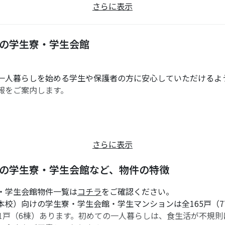
さらに表示
の学生寮・学生会館
一人暮らしを始める学生や保護者の方に安心していただけるよ
報をご案内します。
さらに表示
の学生寮・学生会館など、物件の特徴
弊社もその一つです。大阪夕陽丘学園短期大学生向けの食事付
・学生会館物件一覧は
コチラ
をご確認ください。
校）向けの学生寮・学生会館・学生マンションは全165戸（
01戸（6棟）あります。初めての一人暮らしは、食生活が不規
23年5月時点で確認できるデータです。参考程度にご確認くださ