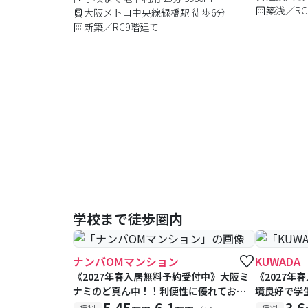
築浅／RC
大阪メトロ中央線緑橋駅 徒歩6分
新築／RC9階建て
学校まで徒歩圏内
ナンバOMマンション
KUWADA
《2027年春入居無料予約受付中》大阪ミ
《2027年
ナミのど真ん中！！利便性に優れており
境良好で学
大阪のどのエリアの学生様にも人気の物
えたい学生