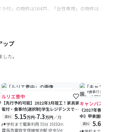
ラ付」の物件は164戸、「女性専用」の物件は
学園短期大学（本校）への通学の予定の方、ま
アップ
ました。
#食事付き
#予約受付中
#空室待ち
#食事付き
#女性専用フロ
ルリエ豊中
【先行予約可能】2022年3月竣工！家具家
キャンパスヴィレッジ西
電付・食事付(選択制)学生レジデンスです
《2027年春入居向け無料
♪
5.15
7.3
中》甲東園駅 徒歩2分、食
-
賃料
万円
万円
／月
付、インターネット無料、
5.6
6.75
-
学校まで電車利用 55分 19192m
賃料
万円
万円
応。
阪急電鉄宝塚線蛍池駅 徒歩5分
学校まで電車利用 60分 24