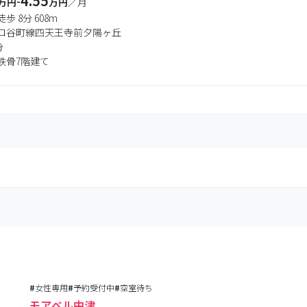
4.55
-
万円
万円
／月
歩 8分 608m
ロ谷町線四天王寺前夕陽ヶ丘
分
鉄骨7階建て
#
女性専用
#
予約受付中
#
空室待ち
モアベル中津