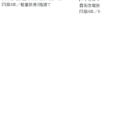
築4年／軽量鉄骨3階建て
阪急電鉄今津線甲東園駅 
築4年／RC7階建て