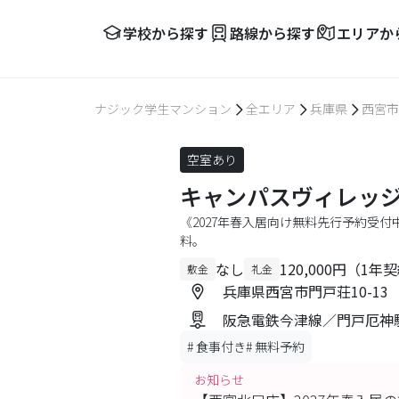
学校から探す
路線から探す
エリアか
ナジック学生マンション
全エリア
兵庫県
西宮市
空室あり
キャンパスヴィレッ
《2027年春入居向け無料先行予約受
料。
なし
120,000円（1
敷金
礼金
兵庫県西宮市門戸荘10-13
阪急電鉄今津線／門戸厄神駅
#
食事付き
#
無料予約
お知らせ