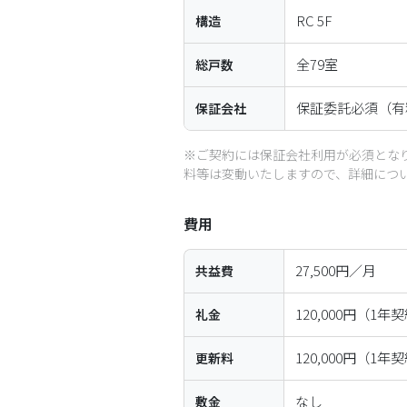
RC
5
F
構造
全
79
室
総戸数
保証委託必須（有
保証会社
※ご契約には保証会社利用が必須とな
料等は変動いたしますので、詳細につ
費用
27,500円／月
共益費
120,000円（1
礼金
120,000円（1
更新料
なし
敷金