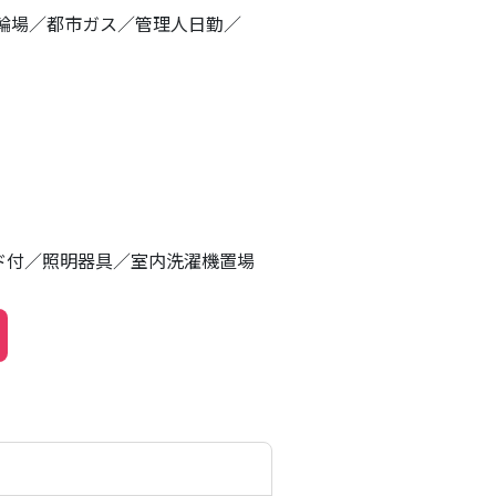
輪場
都市ガス
管理人日勤
ド付
照明器具
室内洗濯機置場