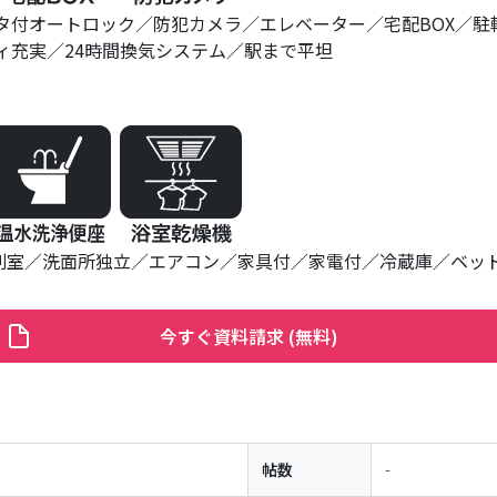
タ付オートロック
防犯カメラ
エレベーター
宅配BOX
駐
ィ充実
24時間換気システム
駅まで平坦
別室
洗面所独立
エアコン
家具付
家電付
冷蔵庫
ベッ
今すぐ資料請求 (無料)
-
帖数