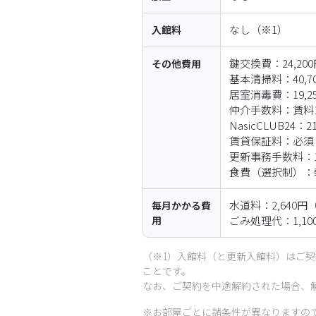
なし
（※1）
入館料
鍵交換費：24,20
その他
費用
基本清掃料：40,7
居室消毒費：19,2
仲介手数料：賃料1
NasicCLUB24
賃貸保証料：必須

更新事務手数料：16
食費（選択制）：朝
水道料：2,640円
毎月
かかる
費
用
ごみ処理代：1,1
（※1）入館料（と更新入館料）はご
ことです。
なお、ご契約を中途解約された場合、
※お部屋ごとに諸条件が異なりますの