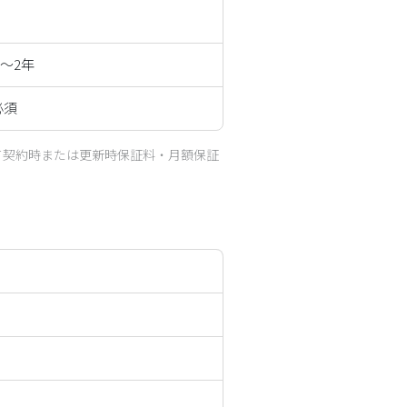
1～2年
必須
て契約時または更新時保証料・月額保証