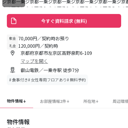
今すぐ資料請求 (無料)
70,000円／契約時お預り
敷金
120,000円／契約時
礼金
京都府京都市左京区高野泉町6-109
マップを開く
叡山電鉄／一乗寺駅 徒歩7分
#
食事付き
#
女性専用フロアあり
#
無料予約
物件情報
お部屋情報
2
件
所在地
周辺環
物件情報