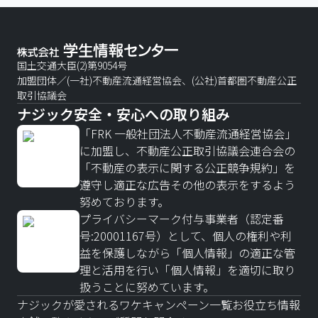
国土交通大臣(2)第9054号
加盟団体／(一社)不動産流通経営協会、(公社)首都圏不動産公正
取引協議会
ナジック安全・安心への取り組み
「FRK 一般社団法人不動産流通経営協会」
に加盟し、不動産公正取引協議会連合会の
「不動産の表示に関する公正競争規約」を
遵守し適正な広告その他の表示をするよう
努めております。
プライバシーマーク付与事業者（認定番
号:20001167号）として、個人の権利や利
益を保護しながら「個人情報」の適正な管
理と活用を行い「個人情報」を適切に取り
扱うことに努めています。
ナジックが愛されるワケ
キャンペーン一覧
お役立ち情報