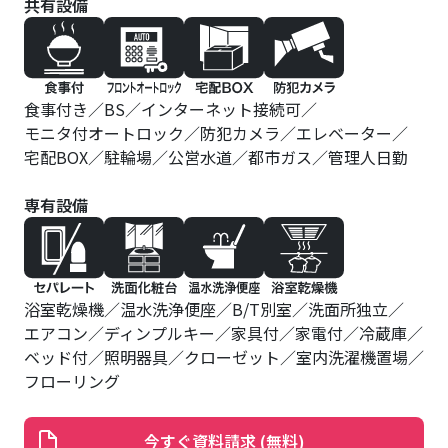
共有設備
食事付き
BS
インターネット接続可
モニタ付オートロック
防犯カメラ
エレベーター
宅配BOX
駐輪場
公営水道
都市ガス
管理人日勤
専有設備
浴室乾燥機
温水洗浄便座
B/T別室
洗面所独立
エアコン
ディンプルキー
家具付
家電付
冷蔵庫
ベッド付
照明器具
クローゼット
室内洗濯機置場
フローリング
今すぐ資料請求 (無料)