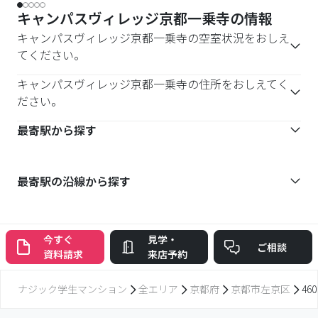
キャンパスヴィレッジ京都一乗寺の情報
キャンパスヴィレッジ京都一乗寺の空室状況をおしえ
てください。
キャンパスヴィレッジ京都一乗寺の住所をおしえてく
ださい。
最寄駅から探す
最寄駅の沿線から探す
今すぐ
見学・
ご相談
資料請求
来店予約
ナジック学生マンション
全エリア
京都府
京都市左京区
4