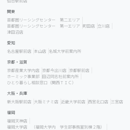
仙台駅前店
関東
首都圏リーシングセンター 第二エリア
首都圏リーシングセンター 第一エリア
町田店
立川店
津田沼店
愛知
名古屋駅前店
本山店
名城大学前案内所
京都・滋賀
京都産業大学内店
京都今出川店
京都駅前店
ホーミック事業部
田辺同志社前案内所
ひとり暮らし相談窓口（関西ＴＩＣ）
大阪・兵庫
新大阪駅前店
大阪ミナミ店
近畿大学前店
西宮北口店
三宮店
福岡
福岡天神店
福岡大学店 （福岡大学内 学生部事務室別棟２階）