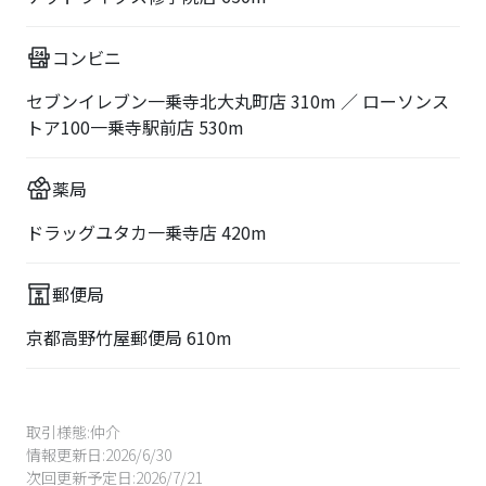
コンビニ
セブンイレブン一乗寺北大丸町店 310m ／ ローソンス
トア100一乗寺駅前店 530m
薬局
ドラッグユタカ一乗寺店 420m
郵便局
京都高野竹屋郵便局 610m
取引様態:
仲介
情報更新日:
2026/6/30
次回更新予定日:
2026/7/21