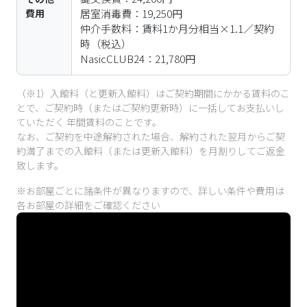
費用
居室消毒費：19,250円

仲介手数料：賃料1か月分相当×1.1／契約
時（税込）

NasicCLUB24：21,780円
（※1）入館料（と更新入館料）はご契約期間にかかる賃料のこ
とで、ご契約時（またはご契約更新時）に一括してお支払いし
ていただく 年間賃料のことです。
なお、ご契約を中途解約された場合、解約された翌月からご契
約満了までの入館料（または更新入館料）を月割りしてご返金
致します。
※お部屋ごとに諸条件が異なりますので、詳しい条件や費用は
各お部屋の詳細をご確認ください