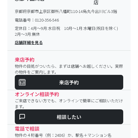
京都府京都市上京区御所八幡町110-14烏丸今出川ビル3階
電話番号：
0120-356-546
定休日：
4月～9月:水日祝 10月～1月:水曜日(祝日を除く)
2月～3月:無休
店舗詳細を見る
来店予約
物件の目処がついたら、まずは店舗へお越しください。実際
の物件をご案内します。
来店予約
オンライン相談予約
ご来店できない方でも、オンラインで簡単にご相談いただけ
ます。
相談したい
電話で相談
物件の４桁番号（例：2486）か、駅名＋マンション名