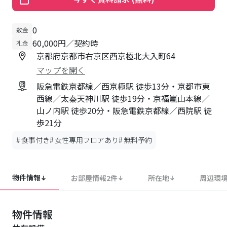
0
敷金
60,000円／契約時
礼金
京都府京都市右京区西京極北大入町64
マップを開く
阪急電鉄京都線／西京極駅 徒歩13分・京都市東
西線／太秦天神川駅 徒歩19分・京福嵐山本線／
山ノ内駅 徒歩20分・阪急電鉄京都線／西院駅 徒
歩21分
#
食事付き
#
女性専用フロアあり
#
無料予約
物件情報
お部屋情報
2
件
所在地
周辺環
物件情報