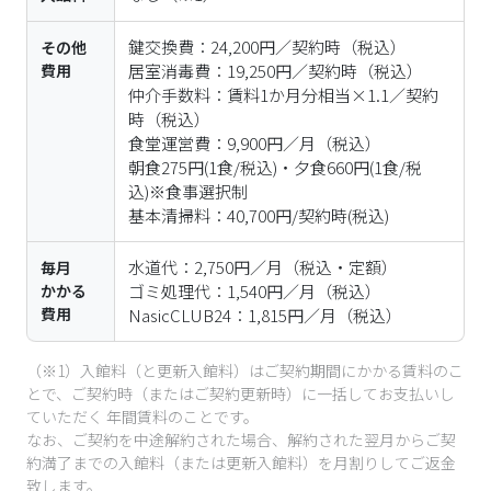
鍵交換費：24,200円／契約時（税込）

その他
費用
居室消毒費：19,250円／契約時（税込）

仲介手数料：賃料1か月分相当×1.1／契約
時（税込）

食堂運営費：9,900円／月（税込）

朝食275円(1食/税込)・夕食660円(1食/税
込)※食事選択制

基本清掃料：40,700円/契約時(税込)
水道代：2,750円／月（税込・定額）

毎月
かかる
ゴミ処理代：1,540円／月（税込）

費用
NasicCLUB24：1,815円／月（税込）
（※1）入館料（と更新入館料）はご契約期間にかかる賃料のこ
とで、ご契約時（またはご契約更新時）に一括してお支払いし
ていただく 年間賃料のことです。
なお、ご契約を中途解約された場合、解約された翌月からご契
約満了までの入館料（または更新入館料）を月割りしてご返金
致します。