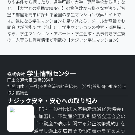
りや条件から探したり、通学可能な大学・専門学校から探すな
ど、【大学との提携実績No.1】の物件数から様々な方法でご希
望の部屋を簡単に探せる全国の学生マンション検索サイトで
す。気になる学生マンションを見つけたら、メールか電話でお
問合せが可能です（無料）。学生マンションの検索・部屋探し
なら、学生マンション・アパート・学生会館・食事付き学生寮
の一人暮らし賃貸情報が満載の【ナジック学生マンション】
国土交通大臣(2)第9054号
加盟団体／(一社)不動産流通経営協会、(公社)首都圏不動産公正
取引協議会
ナジック安全・安心への取り組み
「FRK 一般社団法人不動産流通経営協会」
に加盟し、不動産公正取引協議会連合会の
「不動産の表示に関する公正競争規約」を
遵守し適正な広告その他の表示をするよう