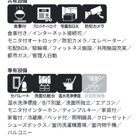
共有設備
食事付き
インターネット接続可
モニタ付オートロック
防犯カメラ
エレベーター
宅配BOX
駐輪場
フィットネス施設
共用施設充実
都市ガス
管理人日勤
専有設備
温水洗浄便座
B/T別室
洗面所独立
エアコン
モニタ付インターホン
ディンプルキー
家具付
家電付
冷蔵庫
ベッド付
照明器具
クローゼット
シューズボックス
室内洗濯機置場
室内物干機
バルコニー