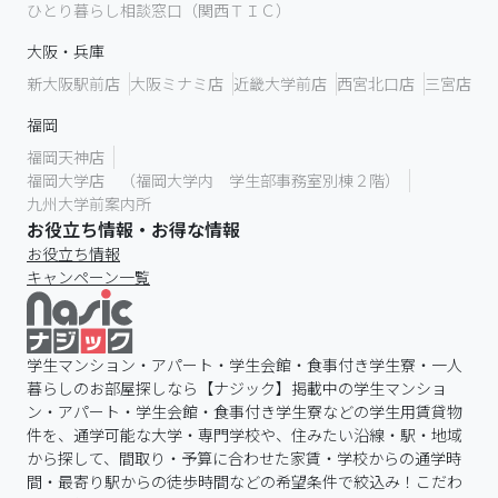
ひとり暮らし相談窓口（関西ＴＩＣ）
大阪・兵庫
新大阪駅前店
大阪ミナミ店
近畿大学前店
西宮北口店
三宮店
福岡
福岡天神店
福岡大学店 （福岡大学内 学生部事務室別棟２階）
九州大学前案内所
お役立ち情報・お得な情報
お役立ち情報
キャンペーン一覧
学生マンション・アパート・学生会館・食事付き学生寮・一人
暮らしのお部屋探しなら【ナジック】掲載中の学生マンショ
ン・アパート・学生会館・食事付き学生寮などの学生用賃貸物
件を、通学可能な大学・専門学校や、住みたい沿線・駅・地域
から探して、間取り・予算に合わせた家賃・学校からの通学時
間・最寄り駅からの徒歩時間などの希望条件で絞込み！こだわ