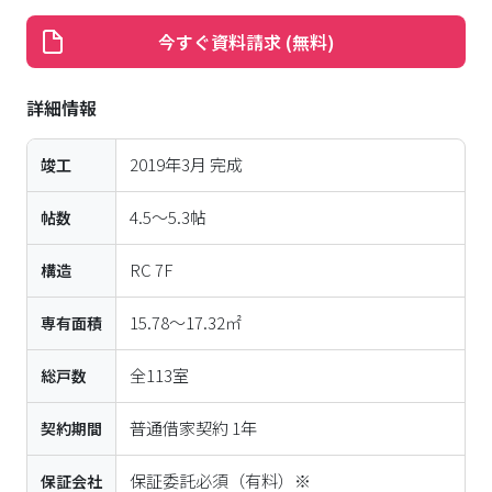
今すぐ資料請求 (無料)
詳細情報
2019年3月
完成
竣工
4.5〜5.3帖
帖数
RC
7
F
構造
15.78〜17.32㎡
専有面積
全
113
室
総戸数
普通借家契約 1年
契約期間
保証委託必須（有料）※
保証会社