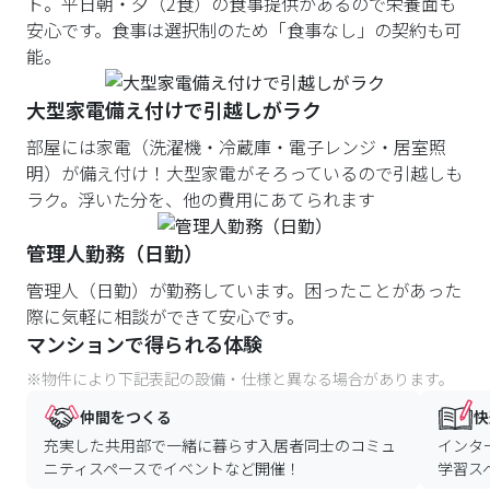
ト。平日朝・夕（2食）の食事提供があるので栄養面も
安心です。食事は選択制のため「食事なし」の契約も可
能。
大型家電備え付けで引越しがラク
部屋には家電（洗濯機・冷蔵庫・電子レンジ・居室照
明）が備え付け！大型家電がそろっているので引越しも
ラク。浮いた分を、他の費用にあてられます
管理人勤務（日勤）
管理人（日勤）が勤務しています。困ったことがあった
際に気軽に相談ができて安心です。
マンションで得られる体験
※物件により下記表記の設備・仕様と異なる場合があります。
仲間をつくる
快
充実した共用部で一緒に暮らす入居者同士のコミュ
インタ
ニティスペースでイベントなど開催！
学習ス