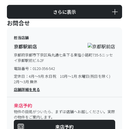
さらに表示
お問合せ
担当店舗
京都駅前店
京都府京都市下京区烏丸通七条下る東塩小路町735-5ニッセ
イ京都駅前ビル2F
電話番号：
0120-356-542
定休日：
4月～9月:水日祝 10月～1月:水曜日(祝日を除く)
2月～3月:無休
店舗詳細を見る
来店予約
物件の目処がついたら、まずは店舗へお越しください。実際
の物件をご案内します。
来店予約