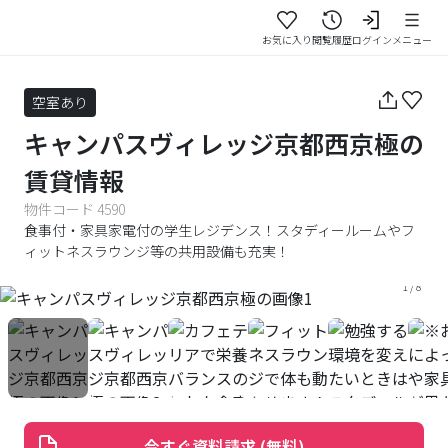
お気に入り
閲覧履歴
ログイン
メニュー
空室あり
キャンパスヴィレッジ京都西京極
の
賃貸情報
物件コード
4590
食事付・家具家電付の学生レジデンス！スタディールームやフ
ィットネスラウンジ等の共用設備も充実！
1
/
8
今すぐ資料請求 (無料)