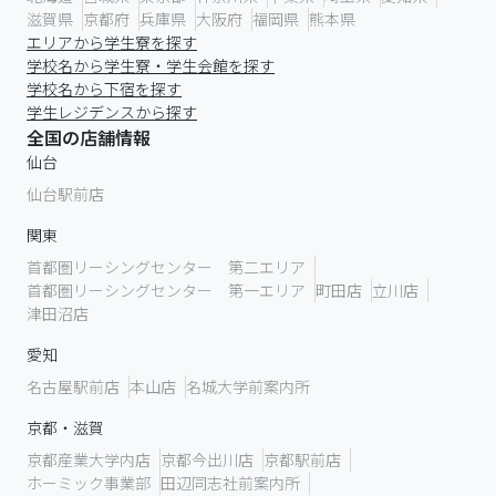
滋賀県
京都府
兵庫県
大阪府
福岡県
熊本県
エリアから学生寮を探す
学校名から学生寮・学生会館を探す
学校名から下宿を探す
学生レジデンスから探す
全国の店舗情報
仙台
仙台駅前店
関東
首都圏リーシングセンター 第二エリア
首都圏リーシングセンター 第一エリア
町田店
立川店
津田沼店
愛知
名古屋駅前店
本山店
名城大学前案内所
京都・滋賀
京都産業大学内店
京都今出川店
京都駅前店
ホーミック事業部
田辺同志社前案内所