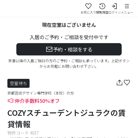
お気に入り
閲覧履歴
ログイン
メニュー
現在空室はございません
入居のご予約・ご相談を受付中です
予約・相談をする
来春以降の入居ご検討の方のご予約・ご相談も承っています。上記ボタン
からお気軽にお問い合わせ下さい。
空室待ち
京都芸術デザイン専門学校
（
本校
）の方
仲介手数料50%オフ
COZYスチューデントジュラク
の賃
貸情報
物件コード
4037