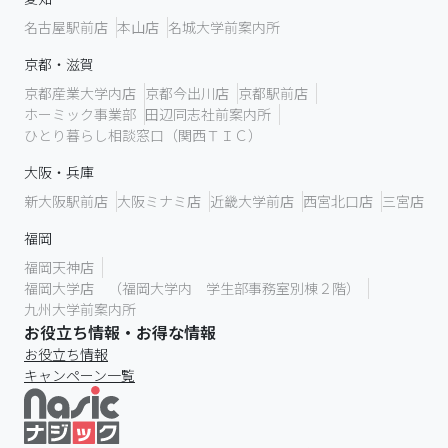
名古屋駅前店
本山店
名城大学前案内所
京都・滋賀
京都産業大学内店
京都今出川店
京都駅前店
ホーミック事業部
田辺同志社前案内所
ひとり暮らし相談窓口（関西ＴＩＣ）
大阪・兵庫
新大阪駅前店
大阪ミナミ店
近畿大学前店
西宮北口店
三宮店
福岡
福岡天神店
福岡大学店 （福岡大学内 学生部事務室別棟２階）
九州大学前案内所
お役立ち情報・お得な情報
お役立ち情報
キャンペーン一覧