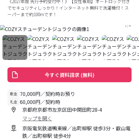
《2027年度 先行予約受付中！》【女性専用】オートロック付き
でセキュリティしっかり！インターネット無料で洗濯機付！ス
ーパーまで約100mです！
1
/
8
今すぐ資料請求 (無料)
70,000円／契約時お預り
敷金
60,000円／契約時
礼金
京都府京都市左京区田中関田町28-4
マップを開く
京阪電気鉄道鴨東線／出町柳駅 徒歩3分・叡山電
鉄／出町柳駅 徒歩4分