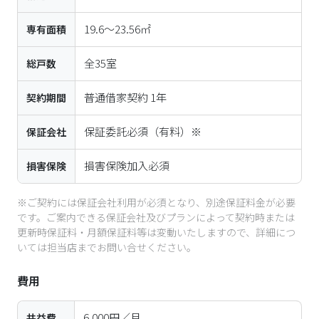
19.6〜23.56㎡
専有面積
全
35
室
総戸数
普通借家契約 1年
契約期間
保証委託必須（有料）※
保証会社
損害保険加入必須
損害保険
※ご契約には保証会社利用が必須となり、別途保証料金が必要
です。ご案内できる保証会社及びプランによって契約時または
更新時保証料・月額保証料等は変動いたしますので、詳細につ
いては担当店までお問い合せください。
費用
6,000円／月
共益費