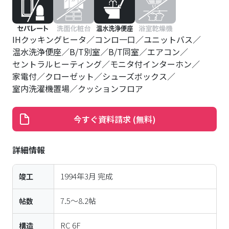
IHクッキングヒータ
コンロ一口
ユニットバス
温水洗浄便座
B/T別室
B/T同室
エアコン
セントラルヒーティング
モニタ付インターホン
家電付
クローゼット
シューズボックス
室内洗濯機置場
クッションフロア
今すぐ資料請求 (無料)
詳細情報
1994年3月
完成
竣工
7.5〜8.2帖
帖数
RC
6
F
構造