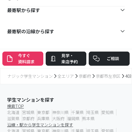
最寄駅から探す
最寄駅の沿線から探す
今すぐ
見学・
ご相談
資料請求
来店予約
ナジック学生マンション
全エリア
京都府
京都市左京区
40
学生マンションを探す
検索TOP
北海道
宮城県
東京都
神奈川県
千葉県
埼玉県
愛知県
滋賀県
京都府
兵庫県
大阪府
福岡県
熊本県
沿線・駅から学生マンションを探す
北海道
宮城県
東京都
神奈川県
千葉県
埼玉県
愛知県