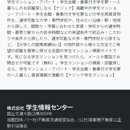
学生マンション・アパート・学生会館・食事付き学生寮・一人
暮らしのお部屋探しなら【ナジック】掲載中の学生マンショ
ン・アパート・学生会館・食事付き学生寮などの学生用賃貸物
件を、通学可能な大学・専門学校や、住みたい沿線・駅・地域
から探して、間取り・予算に合わせた家賃・学校からの通学時
間・最寄り駅からの徒歩時間などの希望条件で絞込み！こだわ
りや条件から探したり、通学可能な大学・専門学校から探すな
ど、【大学との提携実績No.1】の物件数から様々な方法でご希
望の部屋を簡単に探せる全国の学生マンション検索サイトで
す。気になる学生マンションを見つけたら、メールか電話でお
問合せが可能です（無料）。学生マンションの検索・部屋探し
なら、学生マンション・アパート・学生会館・食事付き学生寮
の一人暮らし賃貸情報が満載の【ナジック学生マンション】
国土交通大臣(2)第9054号
加盟団体／(一社)不動産流通経営協会、(公社)首都圏不動産公正
取引協議会