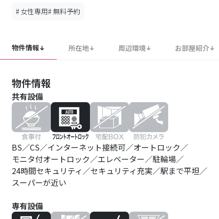
#
女性専用
#
無料予約
物件情報
所在地
周辺環境
お部屋紹介
物件情報
共有設備
BS
CS
インターネット接続可
オートロック
モニタ付オートロック
エレベーター
駐輪場
24時間セキュリティ
セキュリティ充実
駅まで平坦
スーパーが近い
専有設備