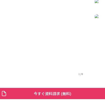
1
/
8
今すぐ資料請求 (無料)