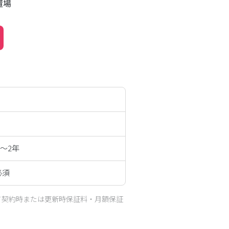
置場
1～2年
必須
て契約時または更新時保証料・月額保証