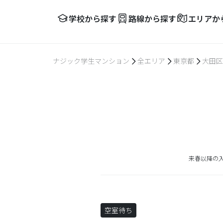
学校から探す
路線から探す
エリアか
ナジック学生マンション
全エリア
東京都
大田区
来春以降の
空室待ち