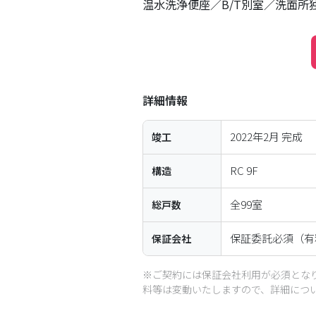
温水洗浄便座
B/T別室
洗面所
詳細情報
2022年2月
完成
竣工
RC
9
F
構造
全
99
室
総戸数
保証委託必須（有
保証会社
※ご契約には保証会社利用が必須とな
料等は変動いたしますので、詳細につ