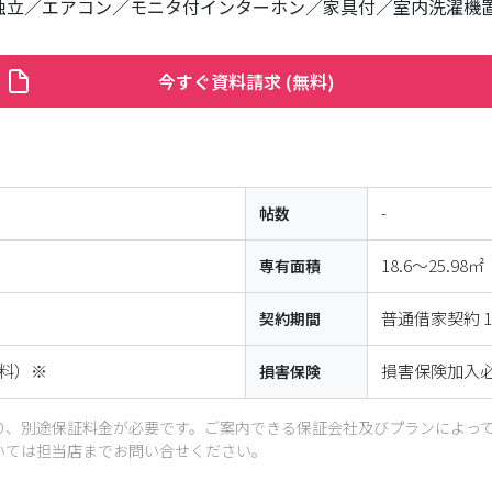
独立
エアコン
モニタ付インターホン
家具付
室内洗濯機
今すぐ資料請求 (無料)
-
帖数
18.6〜25.98㎡
専有面積
普通借家契約 
契約期間
料）※
損害保険加入
損害保険
り、別途保証料金が必要です。ご案内できる保証会社及びプランによっ
いては担当店までお問い合せください。