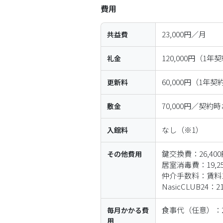
費用
23,000円／月
共益費
120,000円（1
礼金
60,000円（1年
更新料
70,000円／契約
敷金
なし
（※1）
入館料
鍵交換費：26,40
その他
費用
居室消毒費：19,2
仲介手数料：賃料1
NasicCLUB24：
食事代（任意）：2
毎月
かかる
費
用