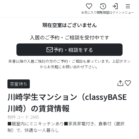
お気に入り
閲覧履歴
ログイン
メニュー
現在空室はございません
入居のご予約・ご相談を受付中です
予約・相談をする
来春以降の入居ご検討の方のご予約・ご相談も承っています。上記ボタン
からお気軽にお問い合わせ下さい。
空室待ち
川崎学生マンション（classyBASE
川崎）
の賃貸情報
物件コード
2445
■居室内にミニキッチンあり■家具家電付き、食事付（選択
制）で、快適な一人暮らし