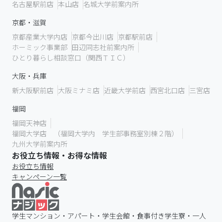
名古屋駅前店
本山店
名城大学前案内所
京都・滋賀
京都産業大学内店
京都今出川店
京都駅前店
ホーミック事業部
田辺同志社前案内所
ひとり暮らし相談窓口（関西ＴＩＣ）
大阪・兵庫
新大阪駅前店
大阪ミナミ店
近畿大学前店
西宮北口店
三宮店
福岡
福岡天神店
福岡大学店 （福岡大学内 学生部事務室別棟２階）
九州大学前案内所
お役立ち情報・お得な情報
お役立ち情報
キャンペーン一覧
学生マンション・アパート・学生会館・食事付き学生寮・一人