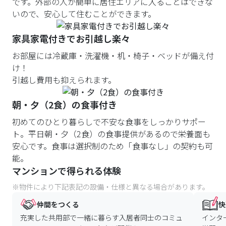
です。外部の人が簡単に居住エリアに入ることはできな
いので、安心して住むことができます。
家具家電付きでお引越し楽々
お部屋には冷蔵庫・洗濯機・机・椅子・ベッドが備え付
け！
引越し費用も抑えられます。
朝・夕（2食）の食事付き
初めてのひとり暮らしで不安な食事をしっかりサポー
ト。平日朝・夕（2食）の食事提供があるので栄養面も
安心です。食事は選択制のため「食事なし」の契約も可
能。
マンションで得られる体験
※物件により下記表記の設備・仕様と異なる場合があります。
仲間をつくる
快
充実した共用部で一緒に暮らす入居者同士のコミュ
インタ