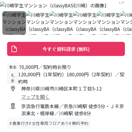
1
/
8
今すぐ資料請求 (無料)
70,000円／契約時お預り
敷金
120,000円（1年契約）180,000円（2年契約）／契
礼
金
約時
神奈川県川崎市川崎区本町１丁目5-12
マップを開く
京浜急行電鉄本線／京急川崎駅 徒歩5分・ＪＲ京
浜東北・根岸線／川崎駅 徒歩8分
#
食事付き
#
女性専用フロアあり
#
無料予約