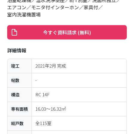
浴室乾燥機
温水洗浄便座
B/T別室
洗面所独立
エアコン
モニタ付インターホン
家具付
室内洗濯機置場
今すぐ資料請求 (無料)
詳細情報
2021年2月
完成
竣工
-
帖数
RC
14
F
構造
16.03〜16.32㎡
専有面積
全
115
室
総戸数