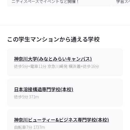
ニティスペースでイベントなど開催！
学習ス
この学生マンションから通える学校
神奈川大学(みなとみらいキャンパス)
徒歩5分+電車11分 京急川崎発 横浜着+徒歩16分
日本溶接構造専門学校(本校)
徒歩5分 371m
神奈川ビューティー&ビジネス専門学校(本校)
自転車7分 1737m