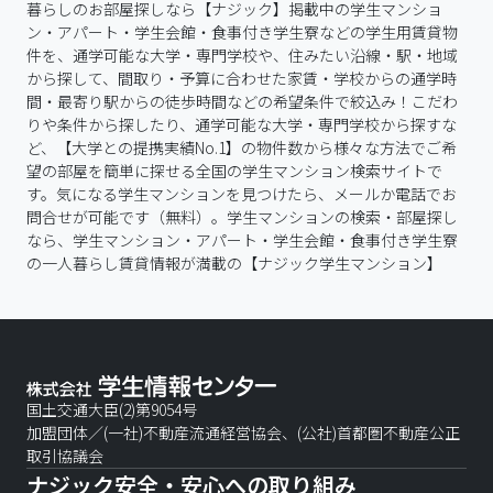
暮らしのお部屋探しなら【ナジック】掲載中の学生マンショ
ン・アパート・学生会館・食事付き学生寮などの学生用賃貸物
件を、通学可能な大学・専門学校や、住みたい沿線・駅・地域
から探して、間取り・予算に合わせた家賃・学校からの通学時
間・最寄り駅からの徒歩時間などの希望条件で絞込み！こだわ
りや条件から探したり、通学可能な大学・専門学校から探すな
ど、【大学との提携実績No.1】の物件数から様々な方法でご希
望の部屋を簡単に探せる全国の学生マンション検索サイトで
す。気になる学生マンションを見つけたら、メールか電話でお
問合せが可能です（無料）。学生マンションの検索・部屋探し
なら、学生マンション・アパート・学生会館・食事付き学生寮
の一人暮らし賃貸情報が満載の【ナジック学生マンション】
国土交通大臣(2)第9054号
加盟団体／(一社)不動産流通経営協会、(公社)首都圏不動産公正
取引協議会
ナジック安全・安心への取り組み