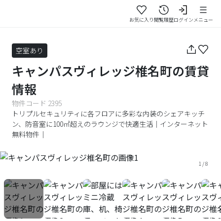
お気に入り
閲覧履歴
ログイン
メニュー
空室あり
キャンパスヴィレッジ椎名町
の賃貸
情報
物件コード
2395
トリプルセキュリティに各フロアに多彩な内装のシェアキッチ
ン、防音室に100㎡超えのラウンジで快適生活｜インターネット
無料物件｜
1
/
8