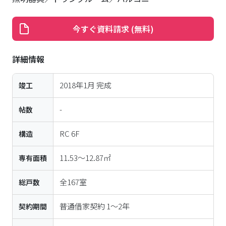
今すぐ資料請求 (無料)
詳細情報
2018年1月
完成
竣工
-
帖数
RC
6
F
構造
11.53〜12.87㎡
専有面積
全
167
室
総戸数
普通借家契約 1～2年
契約期間