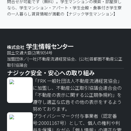
問合せが可能です（無料）。学生マンションの検索・部屋探し
なら、学生マンション・アパート・学生会館・食事付き学生寮
の一人暮らし賃貸情報が満載の【ナジック学生マンション】
国土交通大臣(2)第9054号
加盟団体／(一社)不動産流通経営協会、(公社)首都圏不動産公正
取引協議会
ナジック安全・安心への取り組み
「FRK 一般社団法人不動産流通経営協会」
に加盟し、不動産公正取引協議会連合会の
「不動産の表示に関する公正競争規約」を
遵守し適正な広告その他の表示をするよう
努めております。
プライバシーマーク付与事業者（認定番
号:20001167号）として、個人の権利や利
益を保護しながら「個人情報」の適正な管