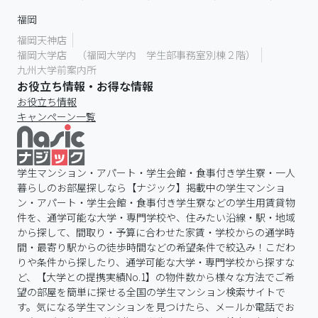
福岡
福岡天神店
福岡大学店 （福岡大学内 学生部事務室別棟２階）
九州大学前案内所
お役立ち情報・お得な情報
お役立ち情報
キャンペーン一覧
学生マンション・アパート・学生会館・食事付き学生寮・一人
暮らしのお部屋探しなら【ナジック】掲載中の学生マンショ
ン・アパート・学生会館・食事付き学生寮などの学生用賃貸物
件を、通学可能な大学・専門学校や、住みたい沿線・駅・地域
から探して、間取り・予算に合わせた家賃・学校からの通学時
間・最寄り駅からの徒歩時間などの希望条件で絞込み！こだわ
りや条件から探したり、通学可能な大学・専門学校から探すな
ど、【大学との提携実績No.1】の物件数から様々な方法でご希
望の部屋を簡単に探せる全国の学生マンション検索サイトで
す。気になる学生マンションを見つけたら、メールか電話でお