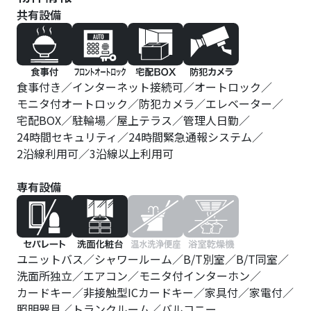
共有設備
食事付き
インターネット接続可
オートロック
モニタ付オートロック
防犯カメラ
エレベーター
宅配BOX
駐輪場
屋上テラス
管理人日勤
24時間セキュリティ
24時間緊急通報システム
2沿線利用可
3沿線以上利用可
専有設備
ユニットバス
シャワールーム
B/T別室
B/T同室
洗面所独立
エアコン
モニタ付インターホン
カードキー
非接触型ICカードキー
家具付
家電付
照明器具
トランクルーム
バルコニー