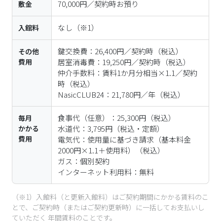
70,000円／契約時お預り
敷金
なし
（※1）
入館料
鍵交換費：26,400円／契約時（税込）

その他
費用
居室消毒費：19,250円／契約時（税込）

仲介手数料：賃料1か月分相当×1.1／契約
時（税込）

NasicCLUB24：21,780円／年（税込）
食事代（任意）：25,300円（税込）

毎月
かかる
水道代：3,795円（税込・定額）

費用
電気代：使用量に基づき請求（基本料金
2000円×1.1＋使用料）（税込）

ガス：個別契約

インターネット利用料：無料
（※1）入館料（と更新入館料）はご契約期間にかかる賃料のこ
とで、ご契約時（またはご契約更新時）に一括してお支払いし
ていただく 年間賃料のことです。