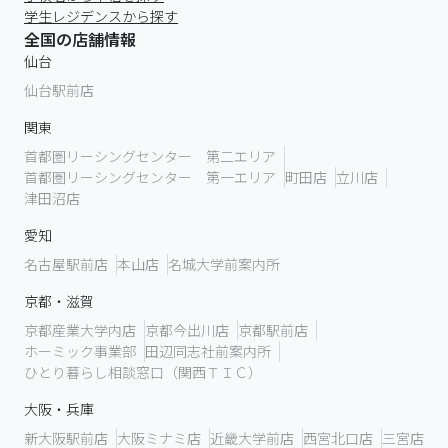
学生レジデンスから探す
全国の店舗情報
仙台
仙台駅前店
関東
首都圏リーシングセンター 第二エリア
首都圏リーシングセンター 第一エリア
町田店
立川店
津田沼店
愛知
名古屋駅前店
本山店
名城大学前案内所
京都・滋賀
京都産業大学内店
京都今出川店
京都駅前店
ホーミック事業部
田辺同志社前案内所
ひとり暮らし相談窓口（関西ＴＩＣ）
大阪・兵庫
新大阪駅前店
大阪ミナミ店
近畿大学前店
西宮北口店
三宮店