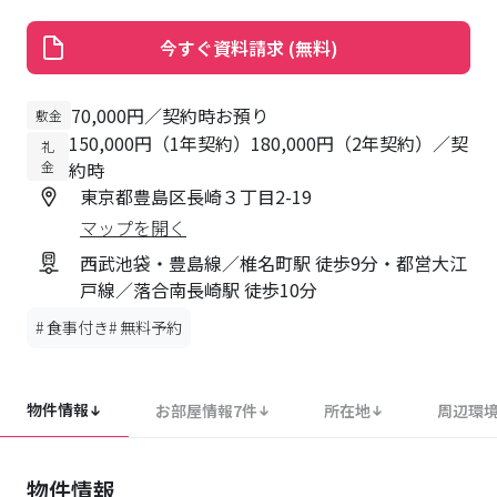
今すぐ資料請求 (無料)
70,000円／契約時お預り
敷金
150,000円（1年契約）180,000円（2年契約）／契
礼
金
約時
東京都豊島区長崎３丁目2-19
マップを開く
西武池袋・豊島線／椎名町駅 徒歩9分・都営大江
戸線／落合南長崎駅 徒歩10分
#
食事付き
#
無料予約
物件情報
お部屋情報
7
件
所在地
周辺環
物件情報