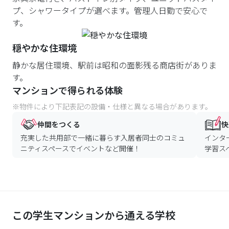
プ、シャワータイプが選べます。管理人日勤で安心で
す。
穏やかな住環境
静かな居住環境、駅前は昭和の面影残る商店街がありま
す。
マンションで得られる体験
※物件により下記表記の設備・仕様と異なる場合があります。
仲間をつくる
快
充実した共用部で一緒に暮らす入居者同士のコミュ
インタ
ニティスペースでイベントなど開催！
学習ス
この学生マンションから通える学校