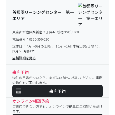
来店予約
オンライン相談予約
ご来店できない方でも、オンラインで簡単にご相談いただけ
ます。
相談したい
電話で相談
物件の４桁番号（例：2486）か、駅名＋マンション名
（例：新小岩駅・学生レジデンス）をお伝えください。
電話する（無料）
LINEで相談
LINEでお友達になると、24時間相談受付可能！
※営業時
間内に返信いたします。
各エリアの店舗、部門スタッフが個別に返信いたします
ので、
お部屋探しのご相談や物件に関するご質問にも対