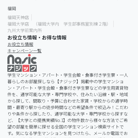
間・最寄り駅からの徒歩時間などの希望条件で絞込み！こだわ
りや条件から探したり、通学可能な大学・専門学校から探すな
ど、【大学との提携実績No.1】の物件数から様々な方法でご希
望の部屋を簡単に探せる全国の学生マンション検索サイトで
す。気になる学生マンションを見つけたら、メールか電話でお
問合せが可能です（無料）。学生マンションの検索・部屋探し
なら、学生マンション・アパート・学生会館・食事付き学生寮
の一人暮らし賃貸情報が満載の【ナジック学生マンション】
国土交通大臣(2)第9054号
加盟団体／(一社)不動産流通経営協会、(公社)首都圏不動産公正
取引協議会
ナジック安全・安心への取り組み
「FRK 一般社団法人不動産流通経営協会」
に加盟し、不動産公正取引協議会連合会の
「不動産の表示に関する公正競争規約」を