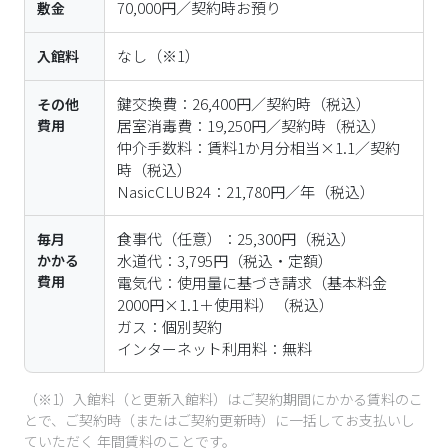
時（税込）

NasicCLUB24：21,780円／年（税込）
食事代（任意）：25,300円（税込）

毎月
かかる
水道代：3,795円（税込・定額）

費用
電気代：使用量に基づき請求（基本料金
2000円×1.1＋使用料）（税込）

ガス：個別契約

インターネット利用料：無料
（※1）入館料（と更新入館料）はご契約期間にかかる賃料のこ
とで、ご契約時（またはご契約更新時）に一括してお支払いし
ていただく 年間賃料のことです。
なお、ご契約を中途解約された場合、解約された翌月からご契
約満了までの入館料（または更新入館料）を月割りしてご返金
致します。
※お部屋ごとに諸条件が異なりますので、詳しい条件や費用は
各お部屋の詳細をご確認ください