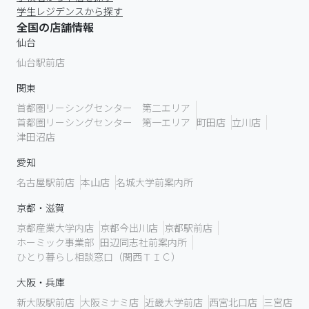
ホーミック事業部
田辺同志社前案内所
ひとり暮らし相談窓口（関西ＴＩＣ）
大阪・兵庫
新大阪駅前店
大阪ミナミ店
近畿大学前店
西宮北口店
三宮店
福岡
福岡天神店
福岡大学店 （福岡大学内 学生部事務室別棟２階）
九州大学前案内所
お役立ち情報・お得な情報
お役立ち情報
キャンペーン一覧
学生マンション・アパート・学生会館・食事付き学生寮・一人
暮らしのお部屋探しなら【ナジック】掲載中の学生マンショ
ン・アパート・学生会館・食事付き学生寮などの学生用賃貸物
件を、通学可能な大学・専門学校や、住みたい沿線・駅・地域
から探して、間取り・予算に合わせた家賃・学校からの通学時