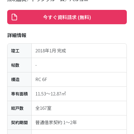
2018年1月
完成
竣工
-
帖数
RC
6
F
構造
11.53〜12.87㎡
専有面積
全
167
室
総戸数
普通借家契約 1～2年
契約期間
保証委託必須（有料）※
保証会社
損害保険加入必須
損害保険
※ご契約には保証会社利用が必須となり、別途保証料金が必要
です。ご案内できる保証会社及びプランによって契約時または
更新時保証料・月額保証料等は変動いたしますので、詳細につ