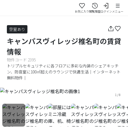
お気に入り
閲覧履歴
ログイン
メニュー
空室あり
キャンパスヴィレッジ椎名町
の賃貸
情報
物件コード
2395
トリプルセキュリティに各フロアに多彩な内装のシェアキッチ
ン、防音室に100㎡超えのラウンジで快適生活｜インターネット
無料物件｜
1
/
8