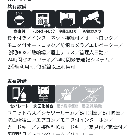
宅配BOX
駐輪場
屋上テラス
管理人日勤
24時間セキュリティ
24時間緊急通報システム
2沿線利用可
3沿線以上利用可
専有設備
ユニットバス
シャワールーム
B/T別室
B/T同室
洗面所独立
エアコン
モニタ付インターホン
カードキー
非接触型ICカードキー
家具付
家電付
照明器具
トランクルーム
バルコニー
今すぐ資料請求 (無料)
詳細情報