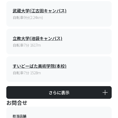
さらに表示
お問合せ
担当店舗
首都圏リーシングセンター 第一
エリア
東京都新宿区西新宿２丁目4-1新宿NSビル23F
電話番号：
0120-356-520
定休日：
[4月～9月]水日祝、[10月～1月] 水曜日(祝日除く)、
[2月～3月]無休
店舗詳細を見る
来店予約
物件の目処がついたら、まずは店舗へお越しください。実際
の物件をご案内します。