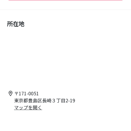
東京都豊島区長崎３丁目2-19
マップを開く
周辺環境
スーパー
サミットストア 椎名町店 500m ／ 西友東長崎店 560m
コンビニ
ファミリーマート豊島長崎三丁目店 170m ／ セブンイ
レブン長崎店 410m
薬局