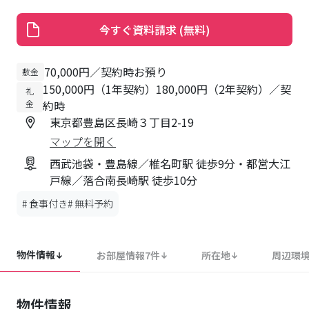
今すぐ資料請求 (無料)
#
食事付き
#
無料予約
物件情報
お部屋情報
7
件
所在地
周辺環
物件情報
共有設備
食事付き
インターネット接続可
オートロック
モニタ付オートロック
防犯カメラ
エレベーター