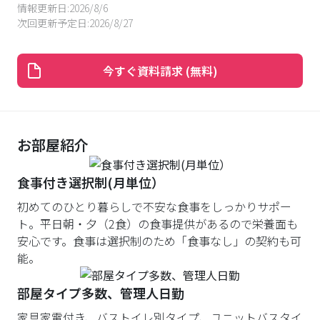
安心です。食事は選択制のため「食事なし」の契約も可
能。
部屋タイプ多数、管理人日勤
家具家電付き、バストイレ別タイプ、ユニットバスタイ
プ、シャワータイプが選べます。管理人日勤で安心で
す。
穏やかな住環境
静かな居住環境、駅前は昭和の面影残る商店街がありま
す。
マンションで得られる体験
※物件により下記表記の設備・仕様と異なる場合があります。
仲間をつくる
快
充実した共用部で一緒に暮らす入居者同士のコミュ
インタ
ニティスペースでイベントなど開催！
学習ス