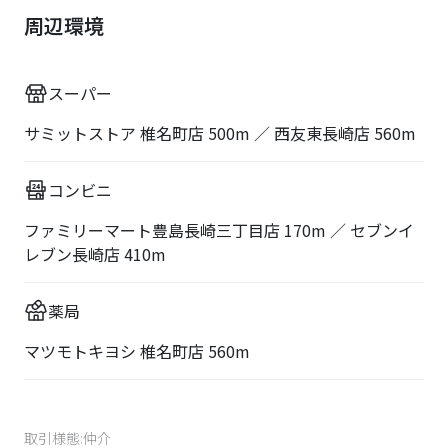
マツモトキヨシ 椎名町店 560m
取引様態:
仲介
情報更新日:
2026/8/6
次回更新予定日:
2026/8/27
今すぐ資料請求 (無料)
お部屋紹介
食事付き選択制(月単位）
初めてのひとり暮らしで不安な食事をしっかりサポー
ト。平日朝・夕（2食）の食事提供があるので栄養面も