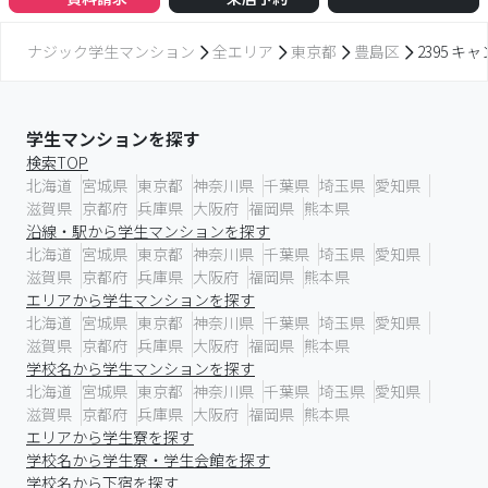
学校名から学生マンションを探す
北海道
宮城県
東京都
神奈川県
千葉県
埼玉県
愛知県
滋賀県
京都府
兵庫県
大阪府
福岡県
熊本県
エリアから学生寮を探す
学校名から学生寮・学生会館を探す
学校名から下宿を探す
学生レジデンスから探す
全国の店舗情報
仙台
仙台駅前店
関東
首都圏リーシングセンター 第二エリア
首都圏リーシングセンター 第一エリア
町田店
立川店
津田沼店
愛知
名古屋駅前店
本山店
名城大学前案内所
京都・滋賀
京都産業大学内店
京都今出川店
京都駅前店