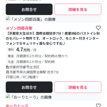
お問合せ
詳細を見る
メゾン四郎兵衛
【京都産大生ほか】国際会館徒歩7分！居室8帖のバストイレ別
のセパレート物件です。オートロック、モニター付きインター
フォンでセキュリティ面も安心ですね♪
4.7
賃料
万円
／月
月額賃料1か月分／契約時お預かり
敷金
月額賃料1か月分／契約時
礼金
京都府京都市左京区
京都市烏丸線国際会館駅 徒歩7分
築32年／RC3階建て
お問合せ
詳細を見る
おーりとーり