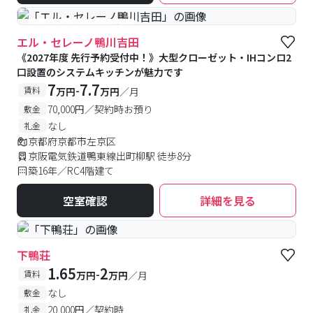
#予約受付中
#空室待ち
エル・セレーノ鴨川吉田
《2027年度 先行予約受付中！》大型クローゼット・IHコンロ2
口設置のシステムキッチンが魅力です
7
7.7
-
賃料
万円
万円
／月
70,000円／契約時お預り
敷金
なし
礼金
京都府京都市左京区
京阪電気鉄道鴨東線出町柳駅 徒歩8分
築16年／RC4階建て
空室確認
詳細を見る
下鴨荘
1.65
2
-
賃料
万円
万円
／月
なし
敷金
20,000円／契約時
礼金