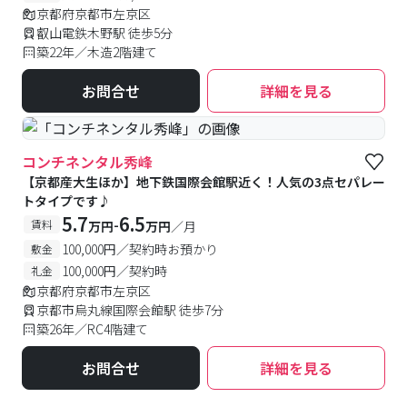
京都府京都市左京区
叡山電鉄木野駅 徒歩5分
築22年／木造2階建て
お問合せ
詳細を見る
コンチネンタル秀峰
【京都産大生ほか】地下鉄国際会館駅近く！人気の3点セパレー
トタイプです♪
5.7
6.5
-
賃料
万円
万円
／月
100,000円／契約時お預かり
敷金
100,000円／契約時
礼金
京都府京都市左京区
京都市烏丸線国際会館駅 徒歩7分
築26年／RC4階建て
お問合せ
詳細を見る