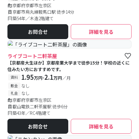
京都府京都市左京区
京都市烏丸線鞍馬口駅 徒歩14分
築54年／木造2階建て
お問合せ
詳細を見る
ライブコート二軒茶屋
【京都産大生ほか】京都産業大学まで徒歩15分！学校の近くに
住みたい方におすすめです。
1.95
2.1
-
賃料
万円
万円
／月
なし
敷金
なし
礼金
京都府京都市左京区
叡山電鉄二軒茶屋駅 徒歩6分
築43年／RC4階建て
お問合せ
詳細を見る