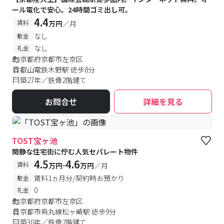
ール電化で安心。24時間ゴミ出し可。
4.4
賃料
万円
／月
なし
敷金
なし
礼金
京都府京都市左京区
叡山電鉄木野駅 徒歩8分
築27年／鉄骨2階建て
お問合せ
詳細を見る
TOST宝ヶ池
閑静な住宅街に佇む人気セパレート物件
4.5
4.6
-
賃料
万円
万円
／月
賃料1ヵ月分/契約時お預かり
敷金
0
礼金
京都府京都市左京区
京都市烏丸線松ヶ崎駅 徒歩9分
築30年／鉄骨2階建て