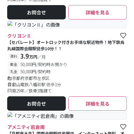
お問合せ
詳細を見る
クリヨンⅡ
【セパレート】オートロック付きお手頃な駅近物件！地下鉄烏
丸線国際会館駅徒歩10分！！
3.9
賃料
万円
／月
50,000円/契約時お預かり
敷金
50,000円/契約時
礼金
京都府京都市左京区
叡山電鉄八幡前駅 徒歩1分
築29年／鉄骨3階建て
お問合せ
詳細を見る
アメニティ岩倉南
【京都産大生】国際会館駅徒歩圏内。インターネット無料。オ