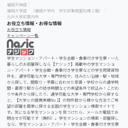
福岡天神店
福岡大学店 （福岡大学内 学生部事務室別棟２階）
九州大学前案内所
お役立ち情報・お得な情報
お役立ち情報
キャンペーン一覧
学生マンション・アパート・学生会館・食事付き学生寮・一人
暮らしのお部屋探しなら【ナジック】掲載中の学生マンショ
ン・アパート・学生会館・食事付き学生寮などの学生用賃貸物
件を、通学可能な大学・専門学校や、住みたい沿線・駅・地域
から探して、間取り・予算に合わせた家賃・学校からの通学時
間・最寄り駅からの徒歩時間などの希望条件で絞込み！こだわ
りや条件から探したり、通学可能な大学・専門学校から探すな
ど、【大学との提携実績No.1】の物件数から様々な方法でご希
望の部屋を簡単に探せる全国の学生マンション検索サイトで
す。気になる学生マンションを見つけたら、メールか電話でお
問合せが可能です（無料）。学生マンションの検索・部屋探し
なら、学生マンション・アパート・学生会館・食事付き学生寮