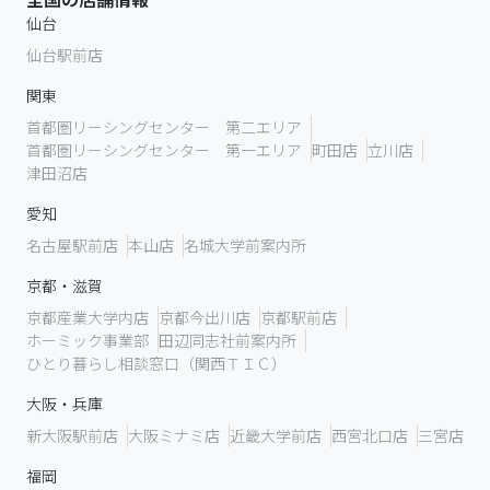
仙台
仙台駅前店
関東
首都圏リーシングセンター 第二エリア
首都圏リーシングセンター 第一エリア
町田店
立川店
津田沼店
愛知
名古屋駅前店
本山店
名城大学前案内所
京都・滋賀
京都産業大学内店
京都今出川店
京都駅前店
ホーミック事業部
田辺同志社前案内所
ひとり暮らし相談窓口（関西ＴＩＣ）
大阪・兵庫
新大阪駅前店
大阪ミナミ店
近畿大学前店
西宮北口店
三宮店
福岡