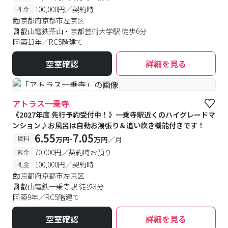
100,000円／契約時
礼金
京都府京都市左京区
叡山電鉄茶山・京都芸術大学駅 徒歩6分
築13年／RC5階建て
空室確認
詳細を見る
#予約受付中
#空室待ち
アトラス一乗寺
《2027年度 先行予約受付中！》一乗寺駅近くのハイグレードマ
ンション♪お風呂は自動お湯張り＆追い炊き機能付きです！
6.55
7.05
-
賃料
万円
万円
／月
70,000円／契約時お預り
敷金
100,000円／契約時
礼金
京都府京都市左京区
叡山電鉄一乗寺駅 徒歩3分
築9年／RC5階建て
空室確認
詳細を見る