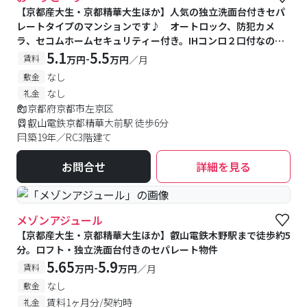
【京都産大生・京都精華大生ほか】人気の独立洗面台付きセパ
レートタイプのマンションです♪ オートロック、防犯カメ
ラ、セコムホームセキュリティー付き。IHコンロ２口付なので
料理好きな方にもおすすめ。
5.1
5.5
-
賃料
万円
万円
／月
なし
敷金
なし
礼金
京都府京都市左京区
叡山電鉄京都精華大前駅 徒歩6分
築19年／RC3階建て
お問合せ
詳細を見る
メゾンアジュール
【京都産大生・京都精華大生ほか】叡山電鉄木野駅まで徒歩約5
分。ロフト・独立洗面台付きのセパレート物件
5.65
5.9
-
賃料
万円
万円
／月
なし
敷金
賃料1ヶ月分/契約時
礼金