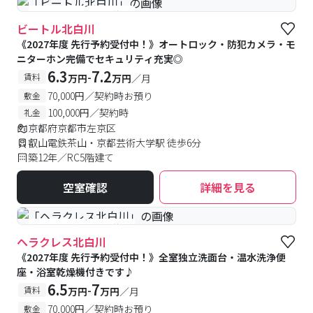
#予約受付中
#空室待ち
ビートル北白川
《2027年度 先行予約受付中！》オートロック・防犯カメラ・モ
ニターホン完備でセキュリティ充実◎
6.3
7.2
-
賃料
万円
万円
／月
70,000円／契約時お預り
敷金
100,000円／契約時
礼金
京都府京都市左京区
叡山電鉄茶山・京都芸術大学駅 徒歩6分
築12年／RC5階建て
空室確認
詳細を見る
#予約受付中
#空室待ち
ヘラクレス北白川
《2027年度 先行予約受付中！》全室独立洗面台・温水洗浄便
座・浴室乾燥機付きです♪
6.5
7
-
賃料
万円
万円
／月
70,000円／契約時お預り
敷金