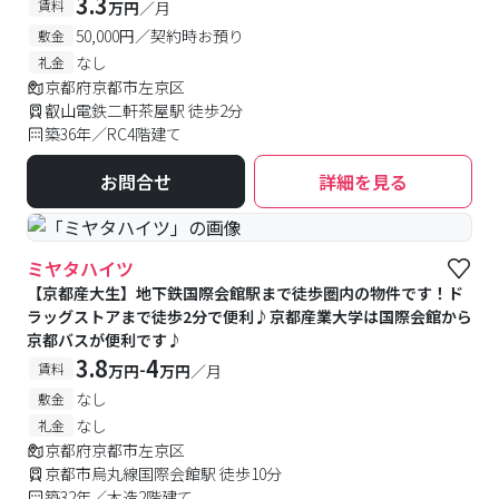
3.3
賃料
万円
／月
50,000円／契約時お預り
敷金
なし
礼金
京都府京都市左京区
叡山電鉄二軒茶屋駅 徒歩2分
築36年／RC4階建て
お問合せ
詳細を見る
ミヤタハイツ
【京都産大生】地下鉄国際会館駅まで徒歩圏内の物件です！ド
ラッグストアまで徒歩2分で便利♪京都産業大学は国際会館から
京都バスが便利です♪
3.8
4
-
賃料
万円
万円
／月
なし
敷金
なし
礼金
京都府京都市左京区
京都市烏丸線国際会館駅 徒歩10分
築32年／木造2階建て